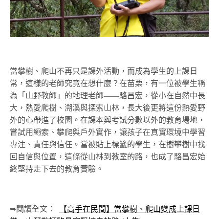
當攀樹、爬山不再只是課外活動，而成為學生的上課日
常，這樣的老師究竟在想什麼？在苗栗，有一位被學生稱
為「山野教師」的地理老師——駱昌宏，從小在自然中長
大，熱愛爬樹、溯溪與探索山林，長大後更將這份熱愛野
外的心帶進了校園。在課本與考試分數以外的教育場地，
嘗試用繩索、攀爬與戶外實作，讓孩子在真實環境中學習
專注、責任與信任。當被貼上標籤的學生，在樹攀樹中找
回自信與位置，這條從山林到教室的路，也成了駱昌宏始
終堅持走下去的教育實驗。
➥閱讀全文：
【高手在民間】當攀樹、爬山變成上課日