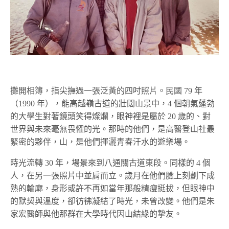
攤開相簿，指尖撫過一張泛黃的四吋照片。民國 79 年
（1990 年），能高越嶺古道的壯闊山景中，4 個朝氣蓬勃
的大學生對著鏡頭笑得燦爛，眼神裡是屬於 20 歲的、對
世界與未來毫無畏懼的光。那時的他們，是高醫登山社最
緊密的夥伴，山，是他們揮灑青春汗水的遊樂場。
時光流轉 30 年，場景來到八通關古道東段。同樣的 4 個
人，在另一張照片中並肩而立。歲月在他們臉上刻劃下成
熟的輪廓，身形或許不再如當年那般精瘦挺拔，但眼神中
的默契與溫度，卻彷彿凝結了時光，未曾改變。他們是朱
家宏醫師與他那群在大學時代因山結緣的摯友。