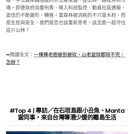
確、手法越來越隱蔽的非法產業鏈，從山林一路延伸到市
場。即便政府加重刑責、導入科技監控、動員社區通報，
盜伐仍不斷變形、轉進。當森林被消耗的不只是木材，而
是生態與安全，我們是否也該重新思考，該怎麼一起守住
這片山林？
➥閱讀全文：
一棵棵老樹被割被砍，山老鼠除都除不完，
怎辦？
#Top 4 | 專訪／在石垣島跟小丑魚、Manta
當同事，來自台灣導潛少媛的離島生活