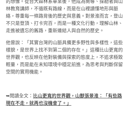
的想像。從台大森林系畢業後，他成為嚮導、探勘者與山
林教育講師，不循既有路線，而是在山裡讀懂地形與脈
絡，尊重每一條路背後的歷史與意義。對景淮而言，登山
不只是登頂、打卡完百，而是一種文化行動，理解山林、
走進被遺忘的舊路，重新連結人與自然的歷史。
他曾說：「其實台灣的山脈具備更多野性與多樣性，這些
樣貌，是世界上找不到第二個的存在。」這種比山更寬的
世界觀，也反映在他對裝備與探索的態度上，不追求極致
輕量，而是能在未知環境中穩定前進，為思考與判斷保留
空間的實用機能。
➥閱讀全文：
比山更寬的世界觀，山獸張景淮：「有些路
現在不走，就再也沒機會了。」