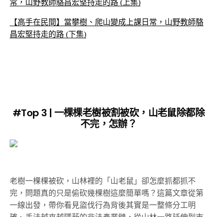
常，山野教師駱昌宏堅持走的路 (上集)
【高手在民間】當攀樹、爬山變成上課日常，山野教師駱
昌宏堅持走的路 (下集)
#Top 3
|
一棵棵老樹被割被砍，山老鼠除都除
不完，怎辦？
老樹一棵棵被砍，山林裡的「山老鼠」卻怎麼抓都抓不
完，問題真的只是偷砍幾棵樹這麼簡單嗎？這篇文章從第
一線出發，帶你看見盜伐行為背後其實是一整條分工明