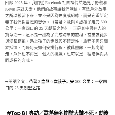
回顧 2025 年，我們從 Facebook 社團裡偶然遇見了舒蕓和
Kevin 這對夫妻，他們的故事讓我們深信，有些戶外故事
之所以被留下來，並不是因為速度或紀錄，而是它重新定
義了我們對冒險的想像。《帶著 2 歲與 6 歲孩子走完 500
公里：一家四口的 25 天朝聖之路》，正是其中最迷人的
篇章之一。這不是一趟為了完成清單的旅程，當重裝徒步
與漫長距離，遇上孩子的步伐與不確定性，旅程不再只關
於抵達，而是每天如何安排行程、彼此照顧，一起向前
走，戶外也不再是ㄧ個人的挑戰，也可以是一種陪伴與共
同成長的方式。
➥閱讀全文：
帶著 2 歲與 6 歲孩子走完 500 公里：一家四
口的 25 天朝聖之路
#Top 8 | 專訪／跌落無名崩壁大難不死，劫後