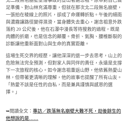
北二段無名崩壁墜落事故的登山者謝念祖。原本對自己做
足準備、對山林充滿尊重，但就在那次北二段無名崩壁，
一張拍在稜線上的照片，卻成了命運轉折點。午後的細雨
與濃霧讓路徑變得濕滑，當身體失去重心，謝念祖意外跌
落約 20 公尺後，他在石瀑中漫長等待搜救的過程，既是
肉體的折磨，也是信念的顛覆。骨折、氣胸、腰椎斷裂的
診斷讓他重新面對山與生命的真實距離。
這場生死交界的經歷，讓他深深的退一步去思考，山上的
危險無法完全預測，但對家人與同伴的責任，永遠是支撐
下一次旅程的核心。如今謝念祖重返山野，他依舊熱愛山
林，但帶著更清晰的理解，他的故事也提醒了所有山友。
「熱愛不該是任性的自私，而是兼具謹慎與感恩的選
擇。」
➥閱讀全文：
專訪／跌落無名崩壁大難不死，劫後餘生的
他想說的是……