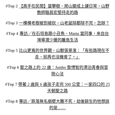
#Top 2
【高手在民間】當攀樹、爬山變成上課日常，山野
教師駱昌宏堅持走的路
#Top 3
一棵棵老樹被割被砍，山老鼠除都除不完，怎辦？
#Top 4
專訪／在石垣島跟小丑魚、Manta 當同事，來自台
灣導潛少媛的離島生活
#Top 5
比山更寬的世界觀，山獸張景淮：「有些路現在不
走，就再也沒機會了。」
#Top 6
聖之路上的 22 歲：Jumbo 詹愽智的漂泊青春與冒
險心法
#Top 7
帶著 2 歲與 6 歲孩子走完 500 公里：一家四口的 25
天朝聖之路
#Top 8
專訪／跌落無名崩壁大難不死，劫後餘生的他想說
的是……