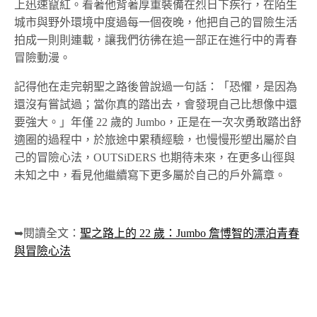
上迅速竄紅。看著他背著厚重裝備在烈日下疾行，在陌生
城市與野外環境中度過每一個夜晚，他把自己的冒險生活
拍成一則則連載，讓我們彷彿在追一部正在進行中的青春
冒險動漫。
記得他在走完朝聖之路後曾說過一句話：「恐懼，是因為
還沒有嘗試過；當你真的踏出去，會發現自己比想像中還
要強大。」年僅 22 歲的 Jumbo，正是在一次次勇敢踏出舒
適圈的過程中，於旅途中累積經驗，也慢慢形塑出屬於自
己的冒險心法，OUTSiDERS 也期待未來，在更多山徑與
未知之中，看見他繼續寫下更多屬於自己的戶外篇章。
➥閱讀全文：
聖之路上的 22 歲：Jumbo 詹愽智的漂泊青春
與冒險心法