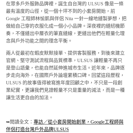
在眾多戶外服飾品牌裡，誕生自台灣的 ULSUS 像是一條
最有溫度的山徑，從一個十坪不到的小套房開始，前
Google 工程師林愉凱與伴侶 Nita 一針一線地縫製夢想，把
做給自己穿的衣服化成一個小小品牌。深夜裡的縫紉機節
奏，不僅縫出中層衣的筆直縫線，更縫出他們在輕量化理
念與戶外功能之間的理念平衡。
兩人從最初在蝦皮默默接單、提供客製服務，到後來建立
官網、堅守測試流程與品質標準，ULSUS 讓輕量不再只
是登山語彙，也能自然延伸進城市生活。近年來，品牌逐
步走向海外，在國際戶外論壇累積口碑。回望這段歷程，
ULSUS 的故事值得被寫進年度回顧之中，不只是一段創
業紀實，更讓我們見證輕量不只是重量的減法，而是一種
讓生活更自由的加法。
➥閱讀全文：
專訪／從小套房開始創業，Google工程師與
伴侶打造台灣戶外品牌ULSUS