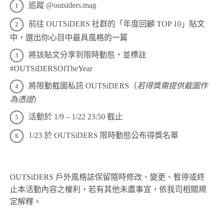
追蹤 @outsiders.mag
前往 OUTSiDERS 社群的「年度回顧 TOP 10」貼文
中，選出你心目中最具風格的一篇
將該貼文分享到限時動態，並標註
#OUTSiDERSOfTheYear
將限動截圖私訊 OUTSiDERS（
若得獎需提供截圖作
為憑證
）
活動於 1/9 – 1/22 23:50 截止
1/23 於 OUTSiDERS 限時動態公布得獎名單
OUTSiDERS 戶外風格誌保留隨時修改、變更、暫停或終
止本活動內容之權利，若有其他未盡事宜，依我司相關規
定解釋。