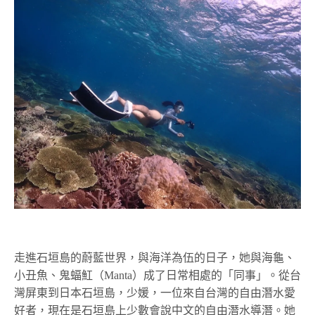
走進石垣島的蔚藍世界，與海洋為伍的日子，她與海龜、
小丑魚、鬼蝠魟（Manta）成了日常相處的「同事」。從台
灣屏東到日本石垣島，少媛，一位來自台灣的自由潛水愛
好者，現在是石垣島上少數會說中文的自由潛水導潛。她