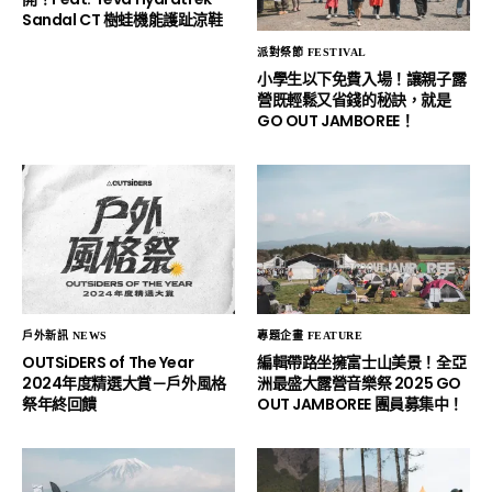
Sandal CT 樹蛙機能護趾涼鞋
派對祭節 FESTIVAL
小學生以下免費入場！讓親子露
營既輕鬆又省錢的秘訣，就是
GO OUT JAMBOREE！
戶外新訊 NEWS
專題企畫 FEATURE
OUTSiDERS of The Year
編輯帶路坐擁富士山美景！全亞
2024年度精選大賞－戶外風格
洲最盛大露營音樂祭 2025 GO
祭年終回饋
OUT JAMBOREE 團員募集中！