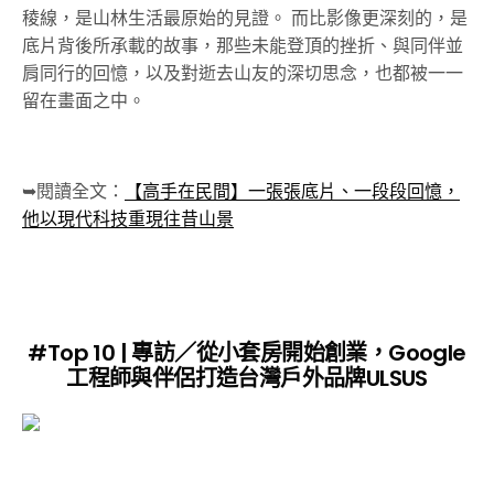
稜線，是山林生活最原始的見證。 而比影像更深刻的，是
底片背後所承載的故事，那些未能登頂的挫折、與同伴並
肩同行的回憶，以及對逝去山友的深切思念，也都被一一
留在畫面之中。
➥閱讀全文：
【高手在民間】一張張底片、一段段回憶，
他以現代科技重現往昔山景
#Top 10 | 專訪／從小套房開始創業，Google
工程師與伴侶打造台灣戶外品牌ULSUS