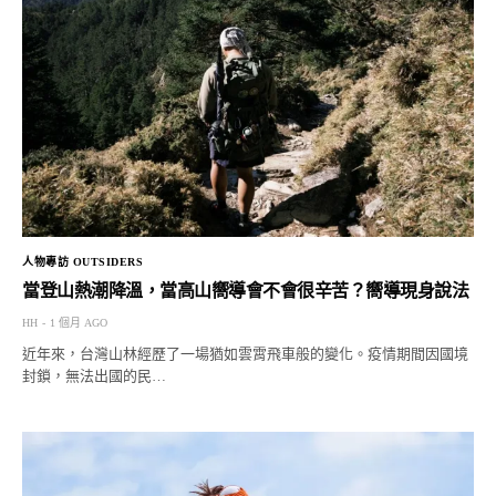
人物專訪 OUTSIDERS
當登山熱潮降溫，當高山嚮導會不會很辛苦？嚮導現身說法
HH
1 個月 AGO
近年來，台灣山林經歷了一場猶如雲霄飛車般的變化。疫情期間因國境
封鎖，無法出國的民…