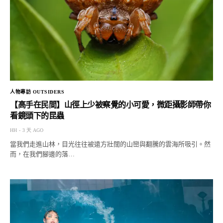
人物專訪 OUTSIDERS
【高手在民間】山徑上少被察覺的小可愛，微距攝影師帶你
看鏡頭下的昆蟲
HH
3 天 AGO
當我們走進山林，目光往往被遠方壯闊的山巒與翻騰的雲海所吸引。然
而，在我們腳邊的落…