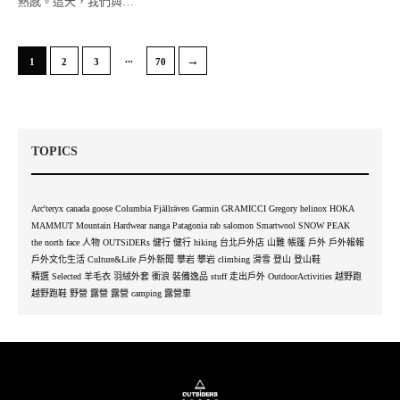
熱感。這天，我們與…
...
→
1
2
3
70
TOPICS
Arc'teryx
canada goose
Columbia
Fjällräven
Garmin
GRAMICCI
Gregory
helinox
HOKA
MAMMUT
Mountain Hardwear
nanga
Patagonia
rab
salomon
Smartwool
SNOW PEAK
the north face
人物 OUTSiDERs
健行
健行 hiking
台北戶外店
山難
帳篷
戶外
戶外報報
戶外文化生活 Culture&Life
戶外新聞
攀岩
攀岩 climbing
滑雪
登山
登山鞋
精選 Selected
羊毛衣
羽絨外套
衝浪
裝備逸品 stuff
走出戶外 OutdoorActivities
越野跑
越野跑鞋
野營
露營
露營 camping
露營車