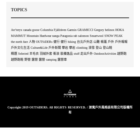
TOPICS
Arc'teryx
canada goose
Columbia
Fjällräven
Garmin
GRAMICCI
Gregory
helinox
HOKA
MAMMUT
Mountain Hardwear
nanga
Patagonia
rab
salomon
Smartwool
SNOW PEAK
the north face
人物 OUTSiDERs
健行
健行 hiking
台北戶外店
山難
帳篷
戶外
戶外報報
戶外文化生活 Culture&Life
戶外新聞
攀岩
攀岩 climbing
滑雪
登山
登山鞋
精選 Selected
羊毛衣
羽絨外套
衝浪
裝備逸品 stuff
走出戶外 OutdoorActivities
越野跑
越野跑鞋
野營
露營
露營 camping
露營車
Copyright 2019 OUTSiDERS. All RIGHTS RESERVED. / 澍寬戶外風格誌有限公司版權所
有