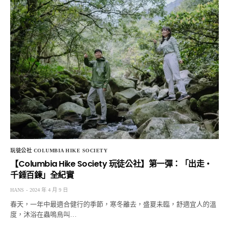
玩徒公社 COLUMBIA HIKE SOCIETY
【Columbia Hike Society 玩徒公社】第一彈：「出走・
千錘百鍊」全紀實
HANS
2024 年 4 月 9 日
春天，一年中最適合健行的季節，寒冬離去，盛夏未臨，舒適宜人的溫
度，沐浴在蟲鳴鳥叫…