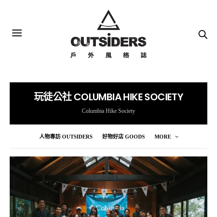
玩徒公社 COLUMBIA HIKE SOCIETY
Columbia Hike Society
人物專訪 OUTSIDERS
好物好店 GOODS
MORE