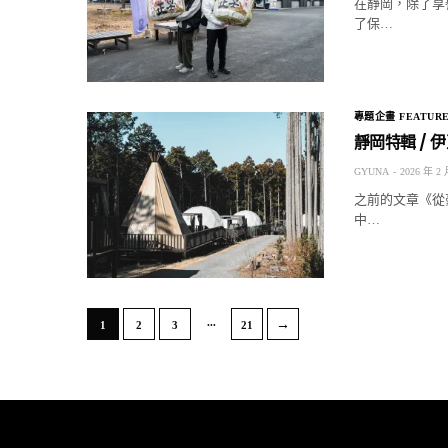
在靜岡，除了享
了保…
專題企畫 FEATUR
靜岡特輯 /
GYUNA
2026 年 2 
之前的文章《從
中…
...
→
1
2
3
21