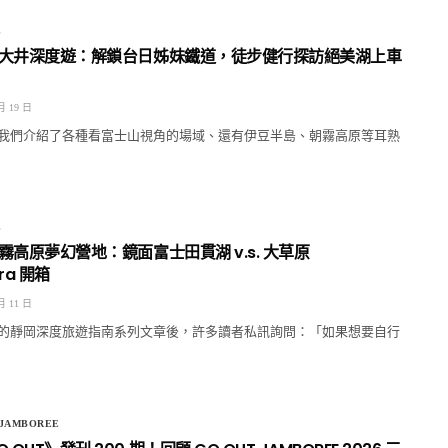
E
 奧大井深度遊：解鎖台日姊妹鐵道，徒步健行探訪絕美湖上車
月 19 日
我們介紹了各種看富士山視角的場域、還有伊豆半島、朝霧高原等耳熟
E
朝霧高原夢幻營地：鏡面富士田貫湖 v.s. 大草原
ra 開箱
月 11 日
的靜岡深度旅遊指南系列文章後，許多讀者私訊詢問：「如果想要自行
JAMBOREE