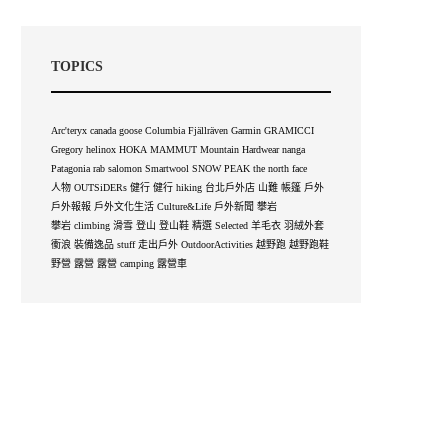
TOPICS
Arc'teryx
canada goose
Columbia
Fjällräven
Garmin
GRAMICCI
Gregory
helinox
HOKA
MAMMUT
Mountain Hardwear
nanga
Patagonia
rab
salomon
Smartwool
SNOW PEAK
the north face
人物 OUTSiDERs
健行
健行 hiking
台北戶外店
山難
帳篷
戶外
戶外報報
戶外文化生活 Culture&Life
戶外新聞
攀岩
攀岩 climbing
滑雪
登山
登山鞋
精選 Selected
羊毛衣
羽絨外套
衝浪
裝備逸品 stuff
走出戶外 OutdoorActivities
越野跑
越野跑鞋
野營
露營
露營 camping
露營車