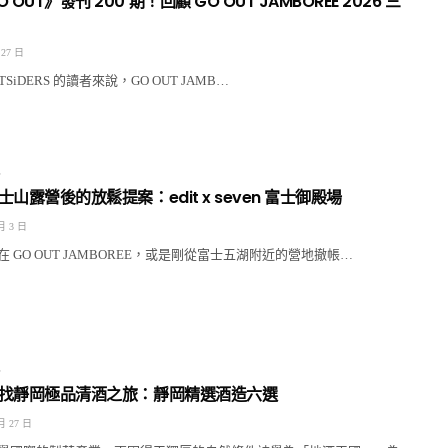
OUT》發刊 200 期！回顧 GO OUT JAMBOREE 2026 三
 27 日
SiDERS 的讀者來說，GO OUT JAMB…
E
士山露營後的放鬆提案：edit x seven 富士御殿場
月 3 日
 GO OUT JAMBOREE，或是剛從富士五湖附近的營地撤帳…
E
 尋找靜岡極品清酒之旅：靜岡精選酒造六選
月 27 日