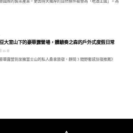
譽國際的製茶產業，更因得天獨厚的自然條件被譽為「地酒王國」。為
E
 伊豆大室山下的豪華露營場，體驗奏之森的戶外式度假日常
月 25 日
豪華露營到坐擁富士山的私人桑拿旅宿，靜岡 3 間野奢感住宿推薦》