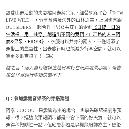
熱愛山野活動的夫妻檔阿泰與呆呆，經營網路平台「TaiTai
LIVE WILD」，分享台灣及海外的山林之美，上回也有跟
OUTSiDERS 一起合作「男女共穿」的企劃
《日復一日的
生活裡，用「共穿」創造出不同的我們 FT. 走路的人－阿
泰&呆呆、EIDER》
，衣服可以共穿的兩人，不僅增添了
穿搭上的豐富性，出去旅行時也能減少行李空間，就可以
買更多哥吉拉了！（誤）
謎之音：兩人自行爆料這趟日本行在玩具店失心瘋，哥吉
拉公仔買到行李箱快裝不下
Q
：參加露營音樂祭的穿搭建議
阿泰：GO OUT 是露營為主的場合，也事先確認過氣象預
報，很幸運這次預報顯示都是不會下雨的好天氣，就可以
穿得稍微隨性一點，但底層都還是以機能服飾為主，然後