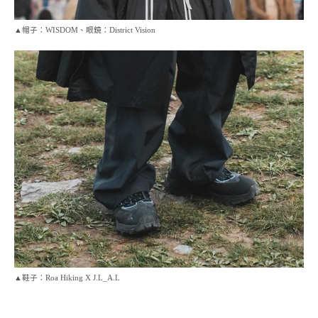
▲帽子：WISDOM、眼鏡：District Vision
▲鞋子：Roa Hiking X J.L_A.L