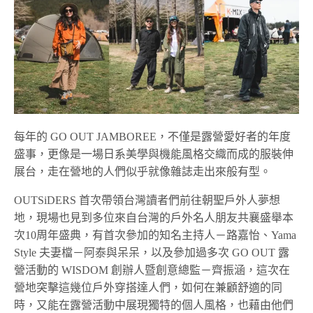
每年的 GO OUT JAMBOREE，不僅是露營愛好者的年度
盛事，更像是一場日系美學與機能風格交織而成的服裝伸
展台，走在營地的人們似乎就像雜誌走出來般有型。
OUTSiDERS 首次帶領台灣讀者們前往朝聖戶外人夢想
地，現場也見到多位來自台灣的戶外名人朋友共襄盛舉本
次10周年盛典，有首次參加的知名主持人－路嘉怡、Yama
Style 夫妻檔－阿泰與呆呆，以及參加過多次 GO OUT 露
營活動的 WISDOM 創辦人暨創意總監－齊振涵，這次在
營地突擊這幾位戶外穿搭達人們，如何在兼顧舒適的同
時，又能在露營活動中展現獨特的個人風格，也藉由他們