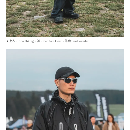
▲上衣：Roa Hiking、褲：San San Gear、外套: and wander