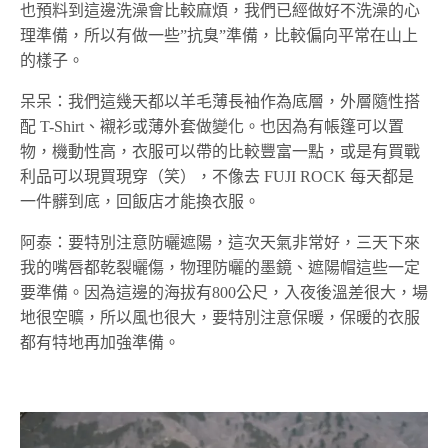
也預料到這邊洗澡會比較麻煩，我們已經做好不洗澡的心
理準備，所以有做一些”抗臭”準備，比較偏向平常在山上
的樣子。
呆呆：我們這幾天都以羊毛薄長袖作為底層，外層隨性搭
配 T-Shirt、襯衫或薄外套做變化。也因為有帳篷可以置
物，機動性高，衣服可以帶的比較豐富一點，或是有買戰
利品可以現買現穿（笑），不像去 FUJI ROCK 每天都是
一件髒到底，回飯店才能換衣服。
阿泰：要特別注意防曬遮陽，這次天氣非常好，三天下來
我的嘴唇都乾裂曬傷，物理防曬的墨鏡、遮陽帽這些一定
要準備。因為這邊的海拔有800公尺，入夜後溫差很大，場
地很空曠，所以風也很大，要特別注意保暖，保暖的衣服
都有特地再加強準備。