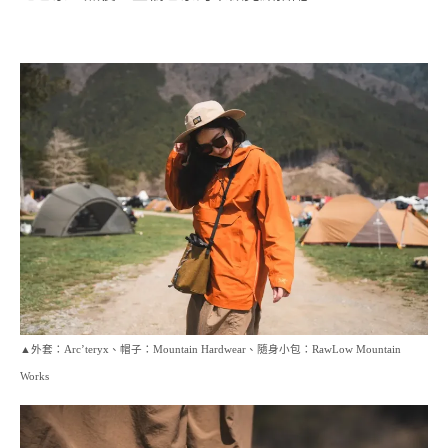
▲外套：Arc’teryx、帽子：Mountain Hardwear、隨身小包：RawLow Mountain
Works