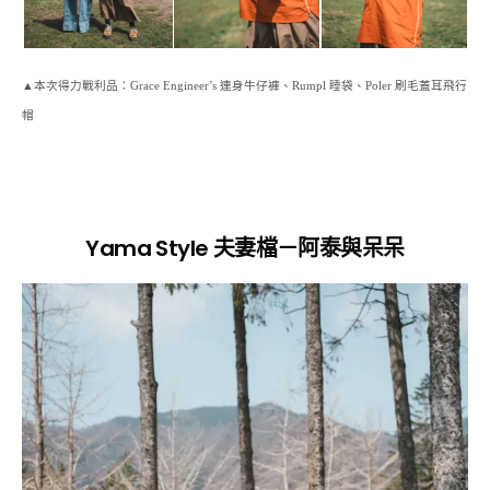
▲本次得力戰利品：Grace Engineer’s 連身牛仔褲、Rumpl 睡袋、Poler 刷毛蓋耳飛行
帽
Yama Style
夫妻檔－阿泰與呆呆