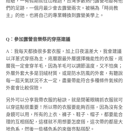
經驗，一有假期就往山裡跑，台灣多數熱門露營地都有他
們的足跡，一個月最少會去露營兩次。被稱為「時尚教
主」的他，也將自己的專業轉換到露營美學上。
Q
：參加露營音樂祭的穿搭建議
A：我每天都換很多套衣服，加上日夜溫差大，我會建議
以洋蔥式穿搭為主，底層跟最外層選擇機能性的衣服，底
層我一定會穿羊毛，因為羊毛可以調節溫度，又不怕臭；
外層外套大多是羽絨材質，或是防水防風的外套，有聽說
每一屆天氣狀況不太一定，盡量帶能符合多種條件氣候的
外套會比較保險。
另外可以分享我帶衣服的秘訣，就是閉著眼睛抓衣服就可
以穿這點很重要！所以帶的衣服要能夠百搭，因為沒有全
身鏡可以用，所有的上衣、褲子、鞋子、帽子，都要能合
理的互相搭配，這樣就不用想要怎麼搭，這次帶的都是大
地色系，然後一些橘色系的來做亮點搭配。