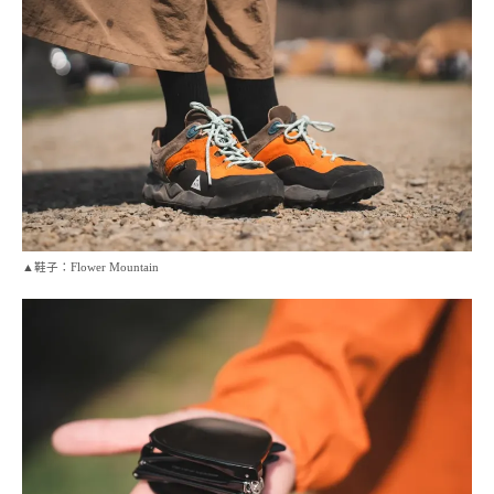
▲鞋子：Flower Mountain