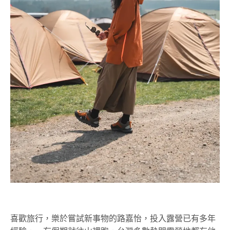
喜歡旅行，樂於嘗試新事物的路嘉怡，投入露營已有多年