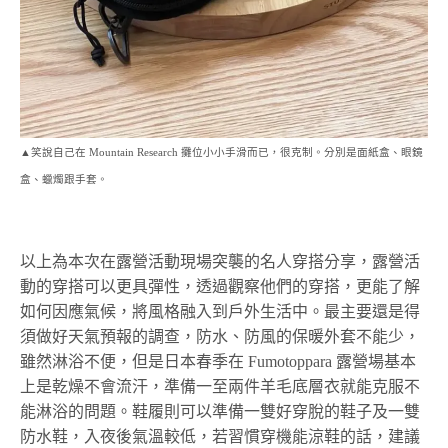
▲笑說自己在 Mountain Research 攤位小小手滑而已，很克制。分別是面紙盒、眼鏡
盒、蠟燭跟手套。
以上為本次在露營活動現場突襲的名人穿搭分享，露營活
動的穿搭可以更具彈性，透過觀察他們的穿搭，更能了解
如何因應氣候，將風格融入到戶外生活中。最主要還是得
須做好天氣預報的調查，防水、防風的保暖外套不能少，
雖然淋浴不便，但是日本春季在 Fumotoppara 露營場基本
上是乾燥不會流汗，準備一至兩件羊毛底層衣就能克服不
能淋浴的問題。鞋履則可以準備一雙好穿脫的鞋子及一雙
防水鞋，入夜後氣溫較低，若習慣穿機能涼鞋的話，建議