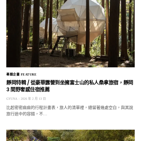
專題企畫 FEATURE
靜岡特輯 / 從豪華露營到坐擁富士山的私人桑拿旅宿，靜岡
3 間野奢感住宿推薦
GYUNA
2026 年 2 月 13 日
比起密密麻麻的行程計畫表，旅人的清單裡，總留著幾處空白，與其說
旅行途中的容錯，不…