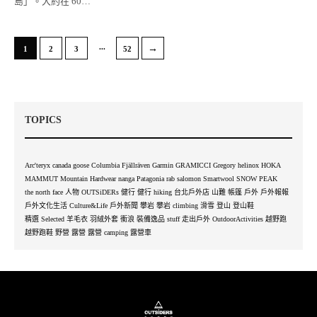
島」。大約在 60…
...
→
1
2
3
52
TOPICS
Arc'teryx
canada goose
Columbia
Fjällräven
Garmin
GRAMICCI
Gregory
helinox
HOKA
MAMMUT
Mountain Hardwear
nanga
Patagonia
rab
salomon
Smartwool
SNOW PEAK
the north face
人物 OUTSiDERs
健行
健行 hiking
台北戶外店
山難
帳篷
戶外
戶外報報
戶外文化生活 Culture&Life
戶外新聞
攀岩
攀岩 climbing
滑雪
登山
登山鞋
精選 Selected
羊毛衣
羽絨外套
衝浪
裝備逸品 stuff
走出戶外 OutdoorActivities
越野跑
越野跑鞋
野營
露營
露營 camping
露營車