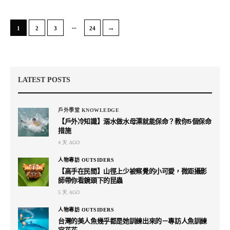
...
→
1
2
3
24
LATEST POSTS
戶外學堂 KNOWLEDGE
【戶外冷知識】溺水做水母漂就能保命？教你5個保命
措施
4 天 AGO
人物專訪 OUTSIDERS
【高手在民間】山徑上少被察覺的小可愛，微距攝影
師帶你看鏡頭下的昆蟲
5 天 AGO
人物專訪 OUTSIDERS
台灣的美人魚幾乎都是她訓練出來的－專訪人魚訓練