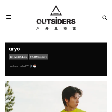
aryo
141 ARTICLES
0 COMMENTS
outdoor coded™