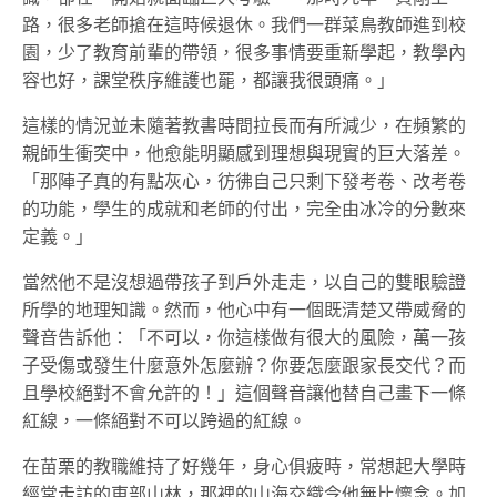
路，很多老師搶在這時候退休。我們一群菜鳥教師進到校
園，
少了教育前輩的帶領
，很多事情要重新學起，教學內
容也好，課堂秩序維護也罷，都讓我很頭痛。」
這樣的情況並未隨著教書時間拉長而有所減少，
在頻繁的
親師生衝突中，他愈能明顯感到理想與現實的巨大落差。
「那陣子真的有點灰心，彷彿自己只剩下發考卷、改考卷
的功能
，
學生的成就和老師的付出，完全由冰冷的分數來
定義。
」
當然他不是沒想過帶孩子到戶外走走，以自己的雙眼驗證
所學的地理知識。然而，他心中有一個既清楚又帶威脅的
聲音告訴他：「不可以，你這樣做有很大的風險，萬一孩
子受傷或發生什麼意外怎麼辦？你要怎麼跟家長交代？而
且學校絕對不會允許的！」這個聲音讓他替自己畫下一條
紅線，一條絕對不可以跨過的紅線。
在苗栗的教職維持了好幾年，
身心俱疲時，常想起大學時
經常走訪的東部山林
，那裡的山海交織令他無比懷念。加