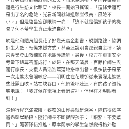
學校
突然
收到縣政府的公文，請求協助帶學生前往錐麓古
道進行生態文化踏查。校長一開始直搖頭：「這條步道可
是出了名的危險，光看新聞就知道
懸崖很高
，風險不
小。」但是駱昌宏卻眼睛一亮：「這不就是
偏鄉孩子
的機
會？何不帶學生真正走進自然？」
於是他
和體育組長
花了好幾天寫企劃書，規劃路線、協調
師生人數、預備求援方式，甚至連說明會都親自主持，請
來專業登山教練和在地
嚮
導講解。最後，
校方在重重安全
考量下總算答應成行
。於是，在那天清晨，百餘位師生與
隨行家長、支援人員浩浩蕩蕩地搭車出發。很多孩子是第
一次走進太魯閣峽谷——明明住在花蓮卻從未實際走進這
些壯麗山峽。站在峽谷口，他們驚呼連連，有的孩子還搞
笑地說：「我好像在電視上看過這裡，但現在才親眼看
到！」
這趟行程充滿驚險，狹窄的山徑邊就是深谷，隊伍得依序
通過
懸崖
路段。
隨行師長
不斷提醒孩子：「跟緊，不要嬉
鬧。」隨著隊伍推進，原本鬧事的學生忽然變得格外聽