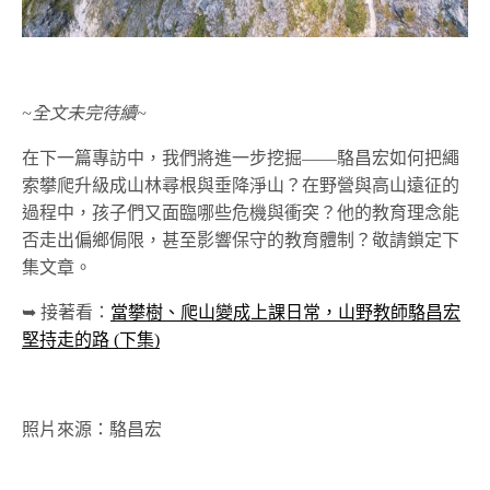
~全文未完待續~
在下一篇專訪中，我們將進一步挖掘——駱昌宏如何把繩
索攀爬升級成山林尋根
與垂降淨山
？在野營與高山遠征的
過程中，孩子們又面臨哪些危機與衝突？他的教育理念能
否走出偏鄉侷限，甚至影響
保守的教育
體制？敬請鎖定下
集文章。
➥ 接著看：
當攀樹、爬山變成上課日常，山野教師駱昌宏
堅持走的路 (下集)
照片來源：駱昌宏