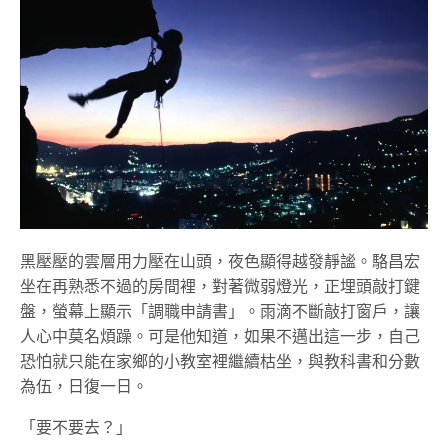
黑壓壓的雲層用力壓在山頭，夜色顯得越發靜謐。駱昌宏
坐在再熟悉不過的房間裡，對著微弱燈光，正埋頭敲打鍵
盤，螢幕上顯示「調職申請書」。雨滴不斷敲打窗戶，讓
人心中莫名煩躁。可是他知道，如果不邁出這一步，自己
恐怕就只能在家鄉的小教室裡繼續枯坐，與教科書和分數
為伍，日復一日。
「要不要去？」