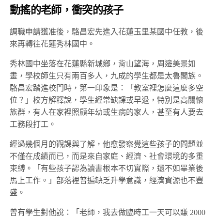
動搖的老師，衝突的孩子
調職申請獲准後，駱昌宏先進入花蓮玉里某國中任教，後
來再轉往花蓮秀林國中。
秀林國中坐落在花蓮縣新城鄉，背山望海，周邊美景如
畫，學校師生只有兩百多人，
九成的學生都是太魯閣族
。
駱昌宏踏進校門時，第一印象是：
「教室裡怎麼這麼多空
位？」
校方解釋說，學生經常缺課或早退，特別是高關懷
族群，
有人在家裡照顧年幼或生病的家人，
甚至有人要去
工務段打工。
經過
幾個月
的觀課與了解，他愈發察覺這些孩子的問題並
不僅在成績而已，而是來自家庭、經濟、社會環境的多重
束縛。「有些孩子認為
讀書根本不切實際
，還不如畢業後
馬上工作。」部落裡普遍缺乏升學意識，
經濟
資源也不豐
盛。
曾有學生對他說：「老師，我去做臨時工一天可以賺 2000