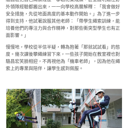
外領隊經驗都搬出來，一一向學校高層解釋：「我會做好
安全措施，先從地面高度的基本動作開始。」為了進一步
得到支持，他試著說服其他老師
：
「帶學生繩索訓練，能
培養他們的專注力與合作精神，對那些衝突型學生也有正
面影響。」
慢慢地，學校從半信半疑，轉為抱著「那就試試看」的態
度。幾次課後攀繩練習下來，一些孩子開始在教室裡也對
駱昌宏笑臉相迎，不再視他為「
機車
老師」，因為他在繩
索上的
專業與陪伴
，讓學生感到佩服。