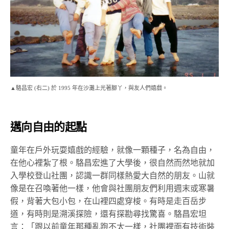
▲駱昌宏 (右二) 於 1995 年在沙灘上光著腳丫，與友人們嬉戲。
邁向自由的起點
童年在戶外玩耍嬉戲的經驗，就像一顆種子，名為自由，
在他心裡紮了根。駱昌宏進了大學後，很自然而然地就加
入學校登山社團，認識一群同樣熱愛大自然的朋友。山就
像是在召喚著他一樣，他會與社團朋友們利用週末或寒暑
假，背著大包小包，在山裡四處穿梭。有時是走百岳步
道，有時則是溯溪探險，還有探勘尋找驚喜。駱昌宏坦
言：「跟以前童年那種亂跑不太一樣，社團裡面有技術裝