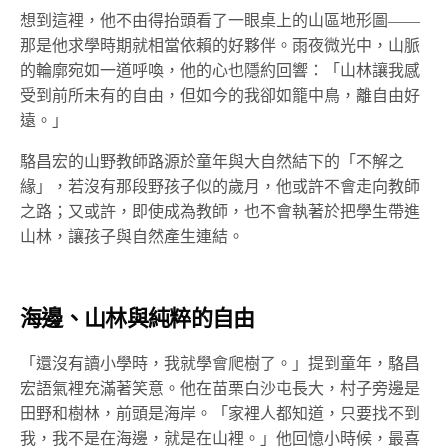
想到這裡，他不由得抬頭看了一眼桌上的山區地形圖——
那是他求學時期就相當依賴的好夥伴。雨夜微光中，山脈
的輪廓宛如一道呼喚，他的心也隱約回響：「山林讓我感
受到前所未有的自由，但如今的我卻如籠中鳥，離自由好
遠。」
駱昌宏的山野教師路源於童年與大自然結下的「不解之
緣」，若沒有那段野孩子似的歲月，他或許不會走向教師
之路；又或許，即使成為教師，也不會執著於把學生帶進
山林，讓孩子與自然產生連結。
海邊、山林與純粹的自由
「還沒有讀小學時，我就學會爬樹了。」提到童年，駱昌
宏語氣裡充滿著笑意。他在苗栗白沙屯長大，村子旁邊是
田野和樹林，前頭是海岸。「家裡人都知道，只要找不到
我，我不是在海邊，就是在山裡。」他回憶小時候，最喜