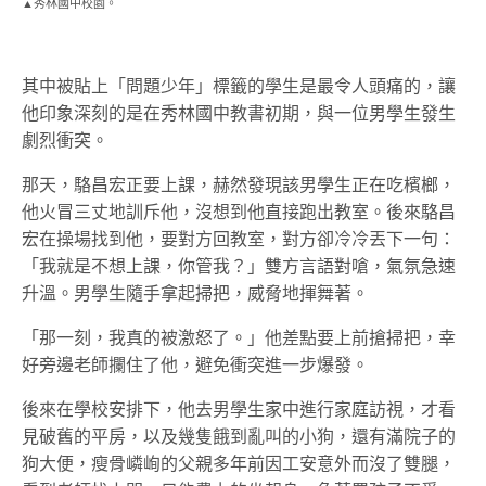
▲秀林國中校園。
其中被貼上「問題
少年
」標籤的學生
是最令人頭痛的
，讓
他印象深刻的是在秀林國中教書初期，與一位男學生發生
劇烈衝突。
那天，駱昌宏正要上課，赫然發現該男學生正在吃檳榔，
他火冒三丈地訓斥他，沒想到他直接跑出教室。後來駱昌
宏在操場找到他，要對方回
教室
，對方卻冷冷丟下一句：
「我就是不想上課，你管我？」雙方言語對嗆，氣氛急速
升溫。男學生隨手拿起掃把，威脅地揮舞著。
「那一刻，我真的被激怒了。」他差點要上前搶掃把，幸
好旁邊老師攔住了他，避免衝突進一步爆發。
後來在學校安排下，他去男學生家中進行家庭訪視，才看
見破舊的平房，以及幾隻餓到亂叫的小狗，還有滿院子的
狗大便
，瘦骨嶙峋的父親多年前因工安意外而沒了雙腿，