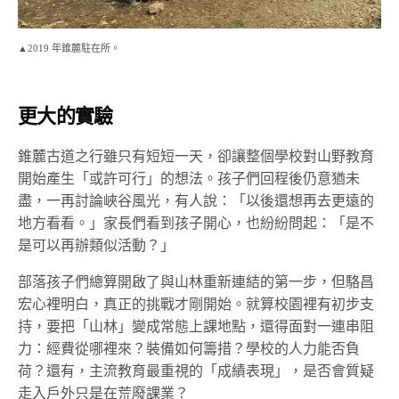
▲2019 年錐麓駐在所。
更大的實驗
錐麓古道之行雖只有短短一天，卻讓整個學校對山野教育
開始產生「或許可行」的想法。孩子們回程後仍意猶未
盡，一再討論峽谷風光，有人說：「以後還想再去更遠的
地方看看。」家長們看到孩子開心，也紛紛問起：「是不
是可以再辦類似活動？」
部落孩子們總算開啟了與山林重新連結的第一步，
但駱昌
宏心裡明白，真正的挑戰才剛開始。就算校園裡有初步支
持，要把「山林」變成常態上課地點，還得面對一連串阻
力：經費從哪裡來？裝備如何籌措？
學校的人力能否負
荷？
還有，主流教育
最重視的
「
成績表現
」，
是否會質疑
走入戶外只是在荒廢課業？