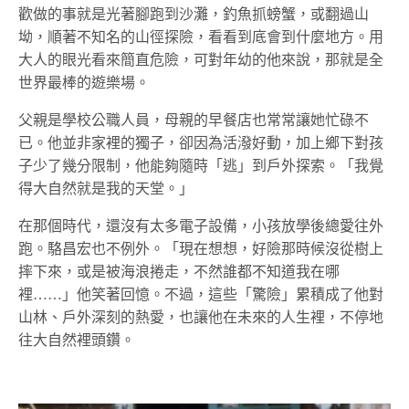
歡做的事就是光著腳跑到沙灘，
釣魚抓螃蟹
，或翻過山
坳，
順著不知名的山徑探險，看看到底會到什麼地方
。用
大人的眼光看來簡直危險，可對年幼的他來說，那就是全
世界最棒的遊樂場。
父親是學校公職人員，母親的早餐店也常常讓她忙碌不
已。他並非家裡的獨子，卻因為活潑好動，加上鄉下對孩
子少了幾分限制，他能夠隨時「逃」到戶外探索。「我覺
得大自然就是我的天堂。」
在那個時代，還沒有太多電子設備，小孩放學後總愛往外
跑。駱昌宏也不例外。「現在想想，好險那時候沒從樹上
摔下來，或是被海浪捲走，不然誰都不知道我在哪
裡……」他笑著回憶。不過，這些「驚險」累積成了他對
山林、戶外深刻的熱愛，也讓他在未來的人生裡，不停地
往大自然裡頭鑽。