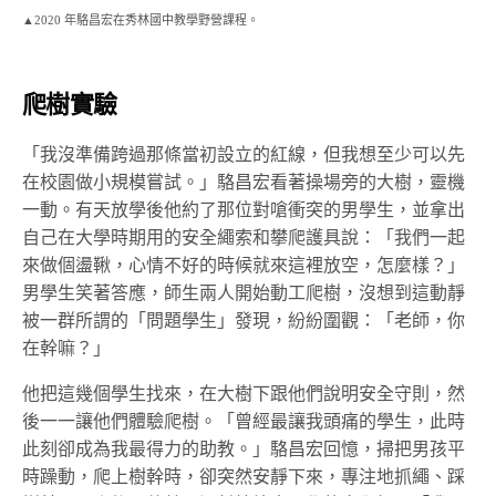
▲2020 年駱昌宏在秀林國中教學野營課程。
爬樹實驗
「我沒準備跨過那條當初設立的紅線，但我想至少可以先
在校園做小規模嘗試。」駱昌宏看著操場旁的大樹，靈機
一動。有天放學後他約了那位
對嗆衝突的男學生
，並拿出
自己在大學時期用的安全繩索
和攀爬護具說：「我們一起
來做個盪鞦，心情不好的時候就來這裡放空，怎麼樣？」
男學生笑著答應，師生兩人開始動工爬樹
，沒想到這動靜
被一群所謂的「問題學生」發現，紛紛圍觀：「老師，你
在幹嘛？」
他把
這幾個
學生找來，在大樹下跟他們說明安全守則，然
後一一讓他們體驗爬樹。「
曾經最讓我頭痛的學生，此時
此刻卻成為我最得力的助教
。」駱昌宏回憶，掃把男孩平
時躁動，爬上樹幹時，卻突然安靜下來，專注地抓繩、踩