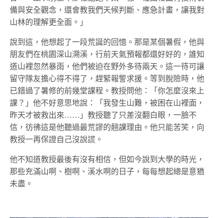
備與安全觀念，還會教我們天候判斷、應急計畫，讓我對
山林的理解更全面。」
說到這，他想起了一段荒誕的回憶。那是某個暑假，他與
朋友們在桃園深山溯溪，行前天氣預報都還好好的，誰知
道山裡忽然暴雨，他們被迫在野外多待兩天。這一待可讓
留守隊友擔心得不得了，趕緊報警求援。等到脫險時，他
已錯過了暑修的前幾堂課程。教授問他：「你怎麼沒來上
課？」他不好意思地說：「我發生山難，被困在山裡面，
昨天才被救出來……」教授聽了只差沒翻白眼，一臉不
信，彷彿這是他聽過最荒謬的翹課理由。他只能苦笑，向
教授一再保證自己沒說謊。
他不知道教授最後有沒有相信，但如今說到大學的時光，
那些充滿山啊、樹啊、溪水啊的日子，每每想起總是意猶
未盡。