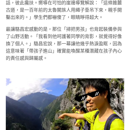
話，彼此攙扶。
嚮導在可怕的崖邊導覽解說：「這條錐麓
古道，是一百年前的太魯閣族人用繩子垂吊下來，親手開
鑿出來的。」學生們都嚇傻了，眼睛睜得超大。
最讓駱昌宏感動的是，那位「掃把男孩」也背起
裝備參與
了山野活動
。「我看到他
呵護著同學
的背影，就覺得好像
換了個人。」駱昌宏說，那一幕讓他幾乎熱淚盈眶，因為
這意味著「帶孩子進山」確實能喚醒某種潛藏在孩子內心
的責任感與歸屬感。