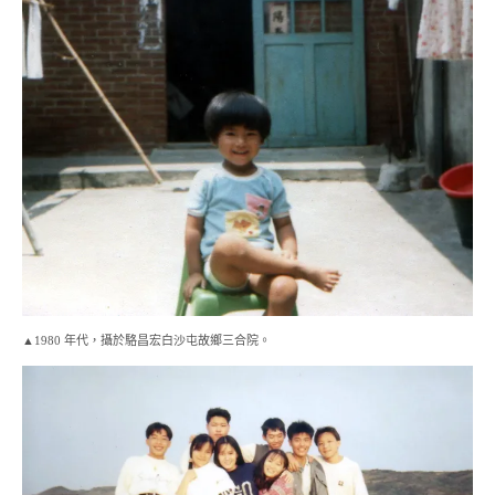
▲1980 年代，攝於駱昌宏白沙屯故鄉三合院。