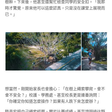
樹幹。下來後，他甚至還幫忙檢查同學的安全扣。「我那
時才驚覺，原來他可以這麼認真，只是沒在課堂上展現而
已。」
想當然，剛開始家長也會擔心：「在樹上繩索攀爬，會不
會不安全？」校護、學務處、甚至校長更是連番詢問：
「你確定你知道怎麼操作？如果有人跌下來怎麼辦？」
駱昌宏把自己
繩索經歷、攀岩比賽成績
，甚至證明過往野