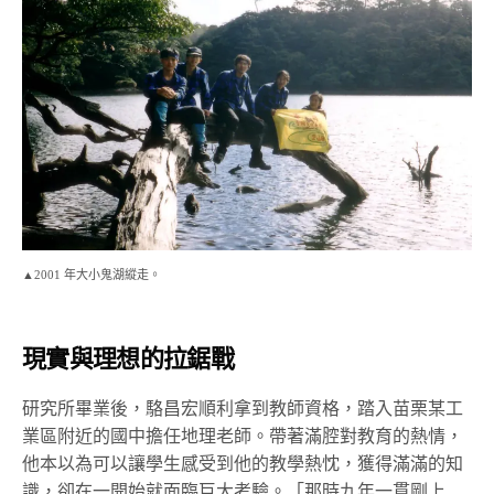
▲2001 年大小鬼湖縱走。
現實與理想的拉鋸戰
研究所畢業後，駱昌宏順利拿到教師資格，踏入苗栗
某工
業區附近的
國中擔任地理老師。帶著滿腔對教育的熱情，
他本以為可以讓學生感受到他的教學熱忱，獲得滿滿的知
識，卻在一開始就面臨巨大考驗。「那時九年一貫剛上