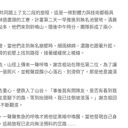
位隊友共同踏上了北二段的旅程，這是一條對體力與技術都極具
林道盡頭的工寮，計畫第二天一早推進到無名池營地。清晨
點多，他們來到鈴鳴山。隨後中午時分，團隊拆成了兩小
變，當他們走到無名崩壁時，細雨綿綿，濃霧也跟著升起。
滑的岩壁上找到路徑，接著緩緩爬上稜線。
軌，山徑上傳來一聲呼喚。謝念祖站在隊伍第二位，為了讓
一張照片，並輕聲提醒小心落石、別滑倒了。那是他意識清
去重心，便跌入了山谷。「事後我有問隊友，是否有看到我
注意腳下的路，等到抬頭時，我已往側坡滾落。」謝念祖回
上不斷翻滾。
，一聲聲焦急的呼喚才將他從黑暗中喚醒。當他發現自己身
，這趟旅程已走向無法預料的岔路……