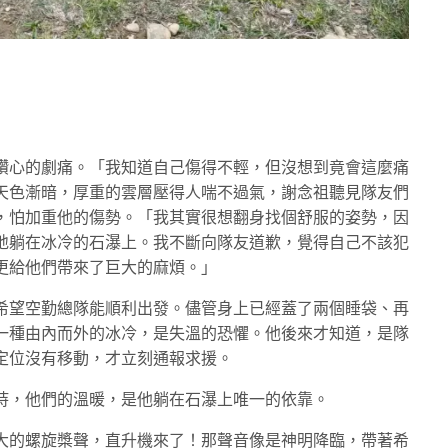
鑽心的劇痛。「我知道自己傷得不輕，但沒想到竟會這麼痛
天色漸暗，厚重的雲層壓得人喘不過氣，謝念祖聽見隊友們
，怕加重他的傷勢。「我其實很想翻身找個舒服的姿勢，因
地躺在冰冷的石瀑上。我不斷向隊友道歉，覺得自己不該犯
更給他們帶來了巨大的麻煩。」
希望空勤總隊能順利出發。儘管身上已經蓋了兩個睡袋、再
一種由內而外的冰冷，是失溫的恐懼。他後來才知道，是隊
定位沒有移動，才立刻通報求援。
持，他們的溫暖，是他躺在石瀑上唯一的依靠。
大的螺旋槳聲，直升機來了！那聲音像是神明降臨，帶著希