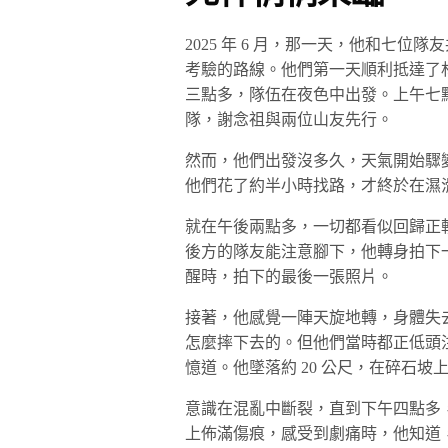
2025 年 6 月，那一天，他和七
考驗的路線。他們第一天順利抵達了
三點多，隊伍在夜色中出發。上午七
隊，謝念祖與兩位山友先行。
然而，他們出發沒多久，天氣開始驟
他們花了約半小時找路，才終於在濕
就在午後兩點多，一切都看似回歸正
後方的隊友能注意腳下，他轉身拍下
醒時，拍下的最後一張照片。
接著，他感覺一陣天旋地轉，身體失
怎麼摔下去的。但他們當時都正低頭
憶道。他墜落約 20 公尺，在碎石坡
意識在混亂中斷裂，直到下午四點多
上佈滿傷痕，感受到劇痛時，他知道