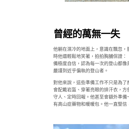
曾經的萬無一失
他躺在濕冷的地面上，意識在飄忽，
時他還輕鬆地笑著，拍拍胸脯保證：
備極度自信，認為每一次的登山都像
嚴謹到近乎偏執的登山者。
對他來說，這些準備工作不只是為了
會配戴岩盔、穿著亮眼的排汗衣，方
守人、定時回報。他甚至會額外準備一
有高山症藥物和暖暖包。他一直堅信