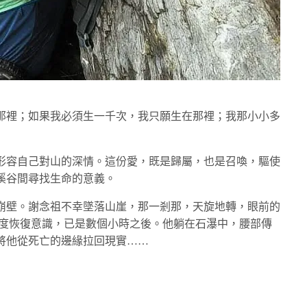
那裡；如果我必須生一千次，我只願生在那裡；我那小小多
形容自己對山的深情。這份愛，既是歸屬，也是召喚，驅使
溪谷間尋找生命的意義。
崩壁。謝念祖不幸墜落山崖，那一剎那，天旋地轉，眼前的
再度恢復意識，已是數個小時之後。他躺在石瀑中，腰部傳
將他從死亡的邊緣拉回現實……