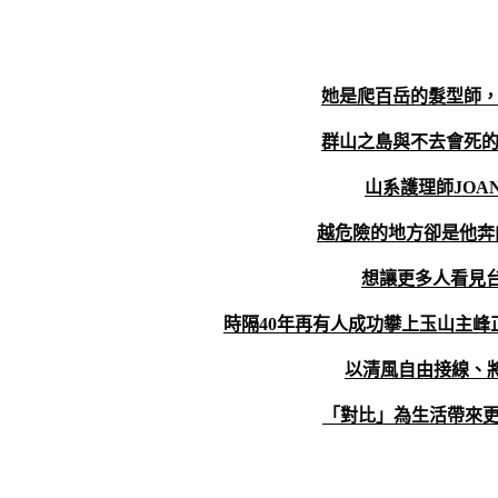
她是爬百岳的髮型師
群山
之島與不去會死
山系護理師
JOA
越
危險的地方卻是他奔
想
讓更多人看見
時隔
40
年再有人成功攀上玉山主峰
以清風自由接線、
「對比」為生活帶來