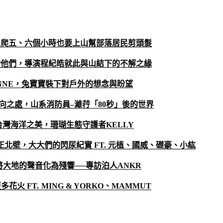
，爬五、六個小時也要上山幫部落居民剪頭髮
的他們，導演程紀皓就此與山結下的
不解之緣
NNE
，兔寶寶裝下對戶外的想念與盼望
向之處，山系消防員
–
濰荇「
80
秒」後的
世界
台灣海洋之美，珊瑚生態守護者
KELLY
正北壁，大大們的閃尿紀實
FT.
元植、國威、礎豪、小紘
將大地的聲音化為殘響──專訪泊人
ANKR
更多花火
FT. MING & YORKO
、
MAMMUT