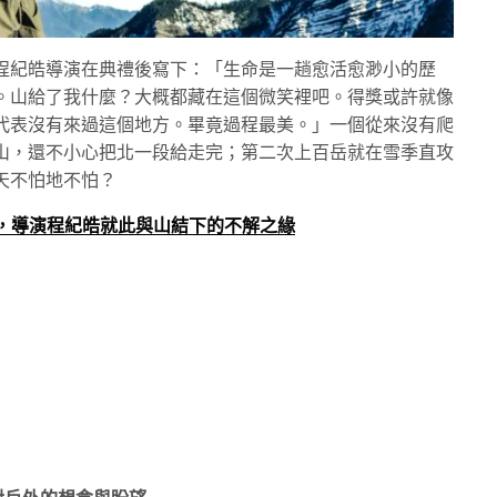
程紀皓導演在典禮後寫下：「生命是一趟愈活愈渺小的歷
。山給了我什麼？大概都藏在這個微笑裡吧。得獎或許就像
代表沒有來過這個地方。畢竟過程最美。」一個從來沒有爬
山，還不小心把北一段給走完；第二次上百岳就在雪季直攻
天不怕地不怕？
，導演程紀皓就此與山結下的
不解之緣