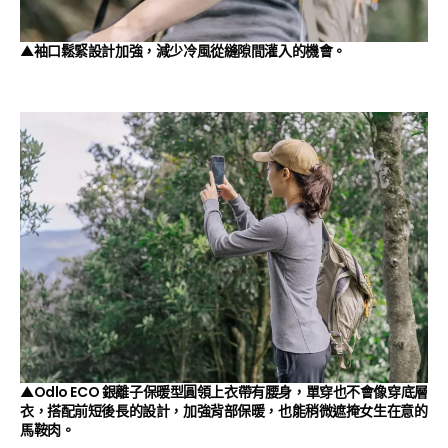
▲袖口鬆緊設計加強，減少冷風從縫隙間灌入的機會。
▲Odlo ECO 銀離子保暖型圓領上衣帶有腰身，單穿也不會像穿底層
衣，搭配前短後長的設計，加強背部保暖，也能稍微遮掩女生在意的
馬鞍肉。