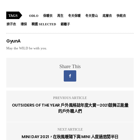
TAGS
ODLO
保暖衣
再生
冬天保暖
冬天登山
底層衣
快乾衣
排汗衣
環保
精選 SELECTED
銀離子
GyunA
May the WILD be with you.
Share This
PREVIOUS ARTICLE
OUTSIDERS OF THE YEAR 戶外風格誌年度大賞—2021鼓舞正能量
的戶外職人們
NEXT ARTICLE
MINI DAY 2021，在秋風暖陽下與 MINI 人度過悠閒半日