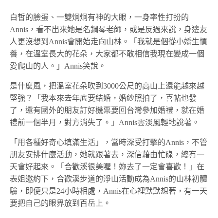
白皙的臉蛋、一雙炯炯有神的大眼，一身率性打扮的
Annis，看不出來她是名鋼琴老師，或是反過來說，身邊友
人更沒想到Annis會開始走向山林。「我就是個從小嬌生慣
養，在溫室長大的花朵，大家都不敢相信我現在變成一個
愛爬山的人。」Annis笑說。
是什麼風，把溫室花朵吹到3000公尺的高山上還能越來越
堅強？「我本來去年底要結婚，婚紗照拍了，喜帖也發
了，還有國外的朋友訂好機票要回台灣參加婚禮，就在婚
禮前一個半月，對方消失了。」Annis雲淡風輕地說著。
「用各種好奇心填滿生活」，當時深受打擊的Annis，不管
朋友安排什麼活動，她就跟著去，深信藉由忙碌，總有一
天會好起來。「合歡溪很美喔！妳去了一定會喜歡！」在
表姐邀約下，合歡溪步道的淨山活動成為Annis的山林初體
驗，即便只是24小時相處，Annis在心裡默默想著，有一天
要把自己的眼界放到百岳上。