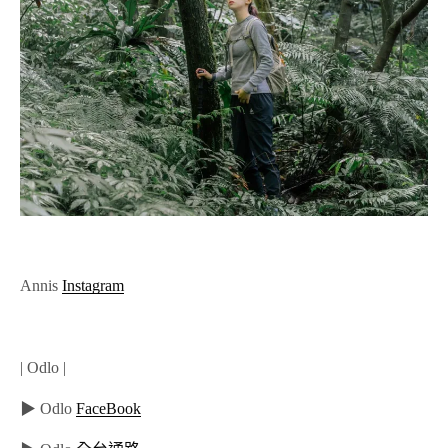
Annis
Instagram
| Odlo |
▶ Odlo
FaceBook