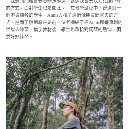
「我遇到問題會去想辦法解決，就像我會去找到克服戶外
的方式，面對學生也是如此。」在教學過程中，曾遇到一
個不肯練琴的學生，Annis與孩子透過像朋友間聊天的方
式，進而了解到原來是前一位老師給了連Annis都嫌無聊的
樂譜去練習，換了教材後，學生也重拾對鋼琴的熱忱，願
意好好練琴。