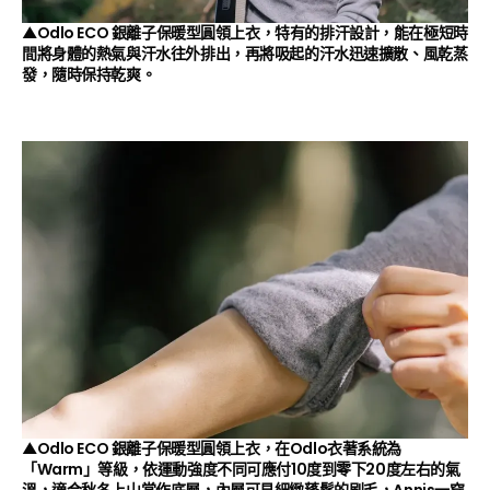
▲Odlo ECO 銀離子保暖型圓領上衣，特有的排汗設計，能在極短時
間將身體的熱氣與汗水往外排出，再將吸起的汗水迅速擴散、風乾蒸
發，隨時保持乾爽。
▲Odlo ECO 銀離子保暖型圓領上衣，在Odlo衣著系統為
「Warm」等級，依運動強度不同可應付10度到零下20度左右的氣
溫，適合秋冬上山當作底層，內層可見細緻蓬鬆的刷毛，Annis一穿