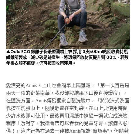
▲Odlo ECO 銀離子保暖型圓領上衣 採用13支500ml的回收寶特瓶
纖維所製成，減少碳足跡產生，將環保回收材質提升到100%，若數
年後衣服不能穿，仍可被回收再運用。
愛漂亮的Annis，上山也會簡單上隔離霜，「第一次百岳是
兩天一夜的奇萊南華，我沒卸妝結果下山後直接爆痘」，
在盥洗方面，Annis傳授獨家自製洗臉巾，「將泡沫式洗面
乳擠在洗臉巾上，隨後靜置在密封袋，在山上要使用時倒
少許水後即可使用，最後再用濕紙巾擦過一遍就完成洗臉
程序！哦對了，我還會帶可以吞食的兒童牙膏，潔癖人必
備！」這些行為在過去一律被Annis視為”麻煩事”，但隨著