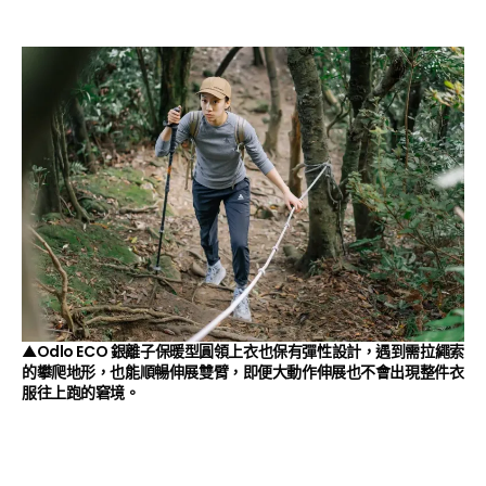
▲Odlo ECO 銀離子保暖型圓領上衣也保有彈性設計，遇到需拉繩索
的攀爬地形，也能順暢伸展雙臂，即便大動作伸展也不會出現整件衣
服往上跑的窘境。