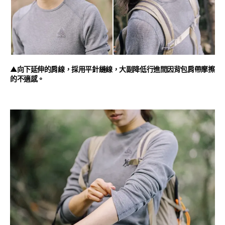
▲向下延伸的肩線，採用平針縫線，大副降低行進間因背包肩帶摩擦
的不適感。