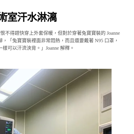
的手術室汗水淋漓
該恨不得趕快穿上外套保暖，但對於穿著兔寶寶裝的 Joanne
，「兔寶寶裝裡面非常悶熱，而且還要戴著 N95 口罩，
可以汗流浹背。」Joanne 解釋。