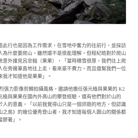
皓此行也是因為工作需求，在雪地中奮力的往前行，並採訪
人為什麼要爬山，雖然還不是很能理解，但程紀皓對於爬山
途意外撞見呂忠翰（果果），「當時積雪很厚，我們往上爬
人在旁邊筆直地往上走，看來豪不費力，而且還幫我們一位
來我才知道他是果果」。
強烈張力影像剪輯拍攝風格，邀請他擔任張元植與果果的 K2
數支張元植與果果在國內外高山的攀登經驗，還有他們對於山的
於人的意義，「以前我覺得山只是一個郊遊的地方，但認識
山之島》的幾位優秀登山者，我才知道每個人跟山的關係都
當膠著」。