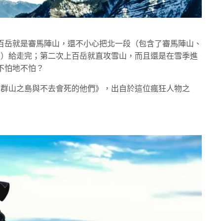
百岳就是審馬陣山，還不小心把北一段（包含了審馬陣山、
共七座）給走完；第二次上百岳就直攻雪山，而且還是在雪季進
不怕地不怕？
錄片《群山之島與不去會死的他們》，出自於這位瘋狂人物之