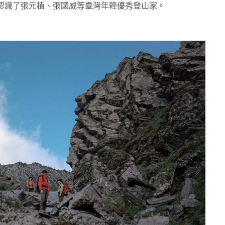
認識了張元植、張國威等臺灣年輕優秀登山家。