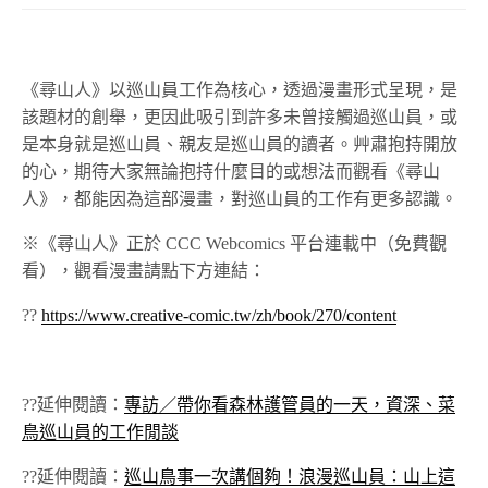
《尋山人》以巡山員工作為核心，透過漫畫形式呈現，是
該題材的創舉，更因此吸引到許多未曾接觸過巡山員，或
是本身就是巡山員、親友是巡山員的讀者。艸肅抱持開放
的心，期待大家無論抱持什麼目的或想法而觀看《尋山
人》，都能因為這部漫畫，對巡山員的工作有更多認識。
※《尋山人》正於 CCC Webcomics 平台連載中（免費觀
看），觀看漫畫請點下方連結：
??
https://www.creative-comic.tw/zh/book/270/content
??延伸閱讀：
專訪／帶你看森林護管員的一天，資深、菜
鳥巡山員的工作閒談
??延伸閱讀：
巡山鳥事一次講個夠！浪漫巡山員：山上這