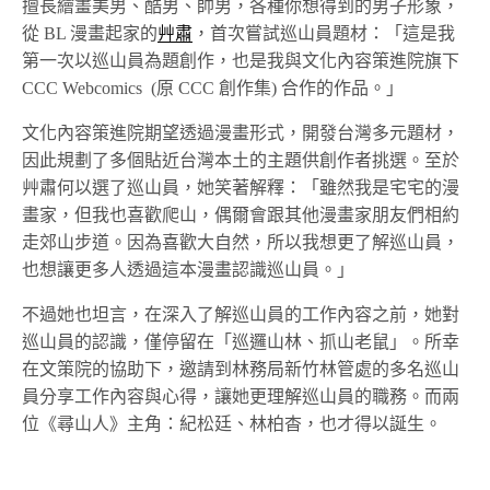
擅長繪畫美男、酷男、帥男，各種你想得到的男子形象，
從 BL 漫畫起家的
艸肅
，首次嘗試巡山員題材：「這是我
第一次以巡山員為題創作，也是我與文化內容策進院旗下
CCC Webcomics (原 CCC 創作集) 合作的作品。」
文化內容策進院期望透過漫畫形式，開發台灣多元題材，
因此規劃了多個貼近台灣本土的主題供創作者挑選。至於
艸肅何以選了巡山員，她笑著解釋：「雖然我是宅宅的漫
畫家，但我也喜歡爬山，偶爾會跟其他漫畫家朋友們相約
走郊山步道。因為喜歡大自然，所以我想更了解巡山員，
也想讓更多人透過這本漫畫認識巡山員。」
不過她也坦言，在深入了解巡山員的工作內容之前，她對
巡山員的認識，僅停留在「巡邏山林、抓山老鼠」。所幸
在文策院的協助下，邀請到林務局新竹林管處的多名巡山
員分享工作內容與心得，讓她更理解巡山員的職務。而兩
位《尋山人》主角：紀松廷、林柏杳，也才得以誕生。