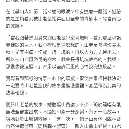
在《尋山人》第二話＜樹的眼淚＞中有這麼一段話，描繪
的是主角看到被山老鼠挖得面目全非的肖楠木，發自內心
的感觸。
「當我跟著巡山員來到山老鼠犯案現場時，看到那呈現詭
異樣態的巨木，我心裡就是這麼想的。山老鼠會將珍貴木
種，尤其樹瘤，切成一塊一塊的，再以人力方式運出去。
所以被山老鼠盜伐的樹木，就會長得坑坑疤疤的。我說，
那很像被凌遲。」艸肅以些許沉重的心情說完這段話。
實際看到那樣的情景，心中的震撼，促使艸肅很快就決定
一定要將山老鼠盜伐的故事畫進漫畫裡，甚至作為此集的
故事軸線。
關於山老鼠的故事，她聽巡山員講了不少，礙於篇幅有限
無法全部畫出來。不過她印象十分深刻，有另一段故事，
讓她對於山感到敬畏。「有一次，一個巡山員偕同森林暨
自然保育警察（簡稱森林警察）一起入山抓山老鼠。山老