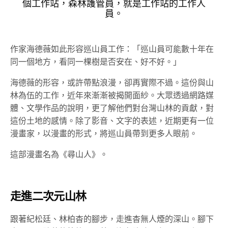
個工作站，森林護管員，就是工作站的工作人
員。
作家海德薇如此形容巡山員工作：「巡山員可能數十年在
同一個地方，看同一棵樹是否安在、好不好。」
海德薇的形容，或許帶點浪漫，卻再實際不過。這份與山
林為伍的工作，近年來漸漸被揭開面紗。大眾透過網路媒
體、文學作品的說明，更了解他們對台灣山林的貢獻，對
這份土地的感情。除了影音、文字的表述，近期更有一位
漫畫家，以漫畫的形式，將巡山員帶到更多人眼前。
這部漫畫名為《尋山人》。
走進二次元山林
跟著紀松廷、林柏杳的腳步，走進杳無人煙的深山。腳下