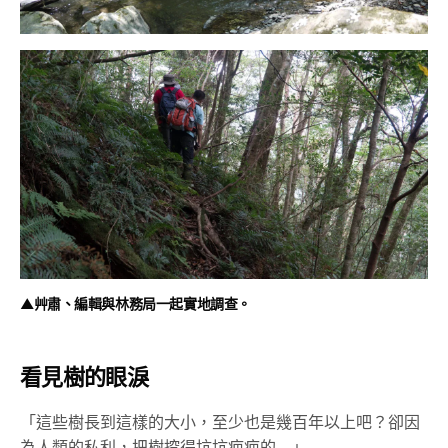
▲艸肅、編輯與林務局一起實地調查。
看見樹的眼淚
「這些樹長到這樣的大小，至少也是幾百年以上吧？卻因
為人類的私利，把樹挖得坑坑疤疤的…」