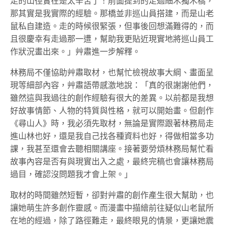
走的山徑實在是太辛苦了！前面提到的走過細木獨木橋，
那其實是我實際的經驗。那橋並非巡山員搭建，而是山老
鼠私自建造。走的時候很緊張，但事後回想滿難得的，而
且很慶幸有走過那一遭，幫助我更貼近現實地將巡山員工
作狀況畫出來。」艸肅進一步解釋。
林務局不僅協助艸肅取材，也幫忙檢視故事大綱、畫面呈
現等細部內容，艸肅語帶感激地說：「真的很謝謝他們，
雖然這與我過往的創作經驗有很大的差異。以前都是我想
好故事情節、人物的特質與性格，就可以開始畫。但創作
《尋山人》時，我必須先取材，無論是實際跟著林務局走
進山林也好，還是我自己找各種資料也好，得做相當多功
課，我甚至還會去聽相關講座。接著要勞煩林務局幫忙看
故事內容是否有與現實出入之處，最終完稿也會讓林務局
過目，確認沒問題我才會上架。」
取材的時間雖然短暫，卻對艸肅的創作產生很大幫助，也
讓她萌生許多創作靈感。而漫畫中描繪前往疑似山老鼠所
在地的經過，除了路徑難走，最終眼見的情景，更讓她震