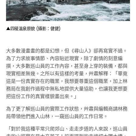
▲四稜溫泉原貌 (攝影：健健)
大多數漫畫畫的都是幻想，但《尋山人》卻再寫實不過。
為了力求故事情節、內容貼近現實，除了劇情的刻意編
撰，大多數巡山員的工作內容，甚至身上穿的裝備，都與
現實相差無幾。之所以有這樣的考量，艸肅解釋：「畢竟
這是一份真實存在的職業，我想要尊重這個職業，加上林
務局在我創作過程中無私地提供大量協助，也讓我更想要
把這份工作的真實樣貌畫出來。」
為了更了解巡山員的實際工作狀態，艸肅與編輯商請林務
局帶領他們進入山林，一窺巡山員的工作日常。
「對於我這種平常只爬郊山、走走步道的人來說，巡山員