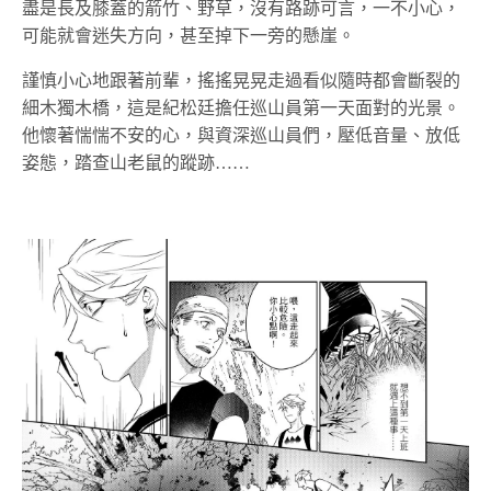
盡是長及膝蓋的箭竹、野草，沒有路跡可言，一不小心，
可能就會迷失方向，甚至掉下一旁的懸崖。
謹慎小心地跟著前輩，搖搖晃晃走過看似隨時都會斷裂的
細木獨木橋，這是紀松廷擔任巡山員第一天面對的光景。
他懷著惴惴不安的心，與資深巡山員們，壓低音量、放低
姿態，踏查山老鼠的蹤跡……