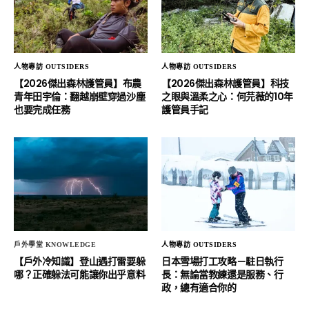
人物專訪 OUTSIDERS
人物專訪 OUTSIDERS
【2026傑出森林護管員】布農
【2026傑出森林護管員】科技
青年田宇倫：翻越崩壁穿過沙塵
之眼與溫柔之心：何芫薇的10年
也要完成任務
護管員手記
戶外學堂 KNOWLEDGE
人物專訪 OUTSIDERS
【戶外冷知識】登山遇打雷要躲
日本雪場打工攻略－駐日執行
哪？正確躲法可能讓你出乎意料
長：無論當教練還是服務、行
政，總有適合你的