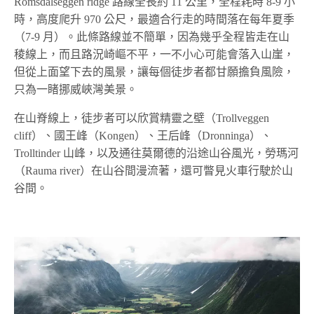
Romsdalseggen ridge 路線全長約 11 公里，全程耗時 8-9 小
時，高度爬升 970 公尺，最適合行走的時間落在每年夏季
（7-9 月）。此條路線並不簡單，因為幾乎全程皆走在山
稜線上，而且路況崎嶇不平，一不小心可能會落入山崖，
但從上面望下去的風景，讓每個徒步者都甘願擔負風險，
只為一睹挪威峽灣美景。
在山脊線上，徒步者可以欣賞精靈之壁（Trollveggen
cliff）、國王峰（Kongen）、王后峰（Dronninga）、
Trolltinder 山峰，以及通往莫爾德的沿途山谷風光，勞瑪河
（Rauma river）在山谷間漫流著，還可瞥見火車行駛於山
谷間。