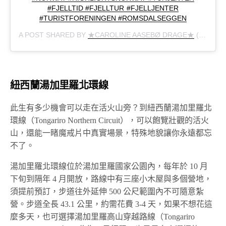
#FJELLTID #FJELLTUR #FJELLJENTER
#TURISTFORENINGEN #ROMSDALSEGGEN
A POST SHARED BY
★CAROLINE AASEBØ DRAGE★
(@CAROLINE_DRAGE) ON
紐西蘭湯加里羅北環線
此生有多少機會可以走在活火山旁？到紐西蘭湯加里羅北
環線（Tongariro Northern Circuit），可以飽覽壯觀的活火
山，還能一睹魔戒片中真實場景，特殊地貌讓你永遠都忘
不了。
湯加里羅北環線位於湯加里羅國家公園內，每年於 10 月
下旬到隔年 4 月開放，路線中有三座小木屋與多個營地，
須提前預訂，步道往外延伸 500 公尺範圍內不可隨意紮
營。步道全長 43.1 公里，約需花費 3-4 天，如果不想花這
麼多天，也可選擇湯加里羅高山穿越路線（Tongariro