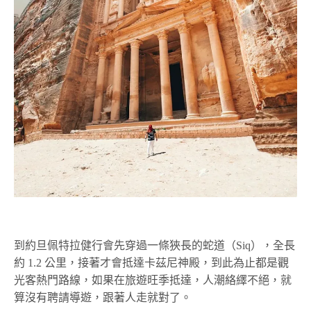
到約旦佩特拉健行會先穿過一條狹長的蛇道（Siq），全長
約 1.2 公里，接著才會抵達卡茲尼神殿，到此為止都是觀
光客熱門路線，如果在旅遊旺季抵達，人潮絡繹不絕，就
算沒有聘請導遊，跟著人走就對了。