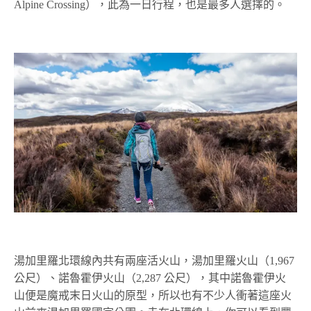
Alpine Crossing），此為一日行程，也是最多人選擇的。
湯加里羅北環線內共有兩座活火山，湯加里羅火山（1,967
公尺）、諾魯霍伊火山（2,287 公尺），其中諾魯霍伊火
山便是魔戒末日火山的原型，所以也有不少人衝著這座火