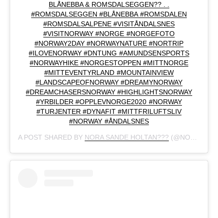
BLÅNEBBA & ROMSDALSEGGEN?? . .
#ROMSDALSEGGEN #BLÅNEBBA #ROMSDALEN
#ROMSDALSALPENE #VISITÅNDALSNES
#VISITNORWAY #NORGE #NORGEFOTO
#NORWAY2DAY #NORWAYNATURE #NORTRIP
#ILOVENORWAY #DNTUNG #AMUNDSENSPORTS
#NORWAYHIKE #NORGESTOPPEN #MITTNORGE
#MITTEVENTYRLAND #MOUNTAINVIEW
#LANDSCAPEOFNORWAY #DREAMYNORWAY
#DREAMCHASERSNORWAY #HIGHLIGHTSNORWAY
#YRBILDER #OPPLEVNORGE2020 #NORWAY
#TURJENTER #DYNAFIT #MITTFRILUFTSLIV
#NORWAY #ÅNDALSNES
A POST SHARED BY
NORA SANDE HOLTAN???
(@NORA.HOLTAN) ON