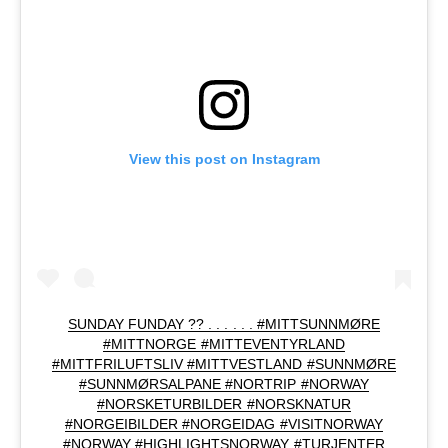
View this post on Instagram
SUNDAY FUNDAY ?? . . . . . . #MITTSUNNMØRE
#MITTNORGE #MITTEVENTYRLAND
#MITTFRILUFTSLIV #MITTVESTLAND #SUNNMØRE
#SUNNMØRSALPANE #NORTRIP #NORWAY
#NORSKETURBILDER #NORSKNATUR
#NORGEIBILDER #NORGEIDAG #VISITNORWAY
#NORWAY #HIGHLIGHTSNORWAY #TURJENTER