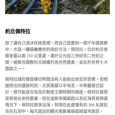
約旦佩特拉
除了讓自己浸沐在綠意裡，把自己放置到一個千年遺跡群
中，也是一種遠離塵世的很好方法。佩特拉，位於約旦首
都安曼以南 250 公里處，建於公元前三世紀到二世紀之
間，被聯合國教科文組織列為世界遺產，並名列世界七大
遺跡之一。
佩特拉城的建造確切時間沒有人能給出肯定的答案，但根
據挖出的遺跡判別，尤其陵墓以半埃及、半希臘樣式設
計，很可能是在埃及托勒密王朝時期所建造。佩特拉曾經
是貿易往來的要塞，但在波斯帝國崛起以及紅海貿易興盛
情況下，佩特拉逐漸沒落，到現在此處僅有約 300 名居民
住在石洞中，每天造訪的觀光客數量遠超過當地居民。