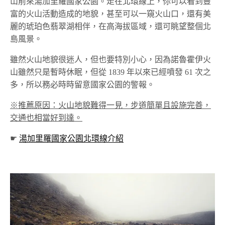
山前來湯加里羅國家公園。走在北環線上，你可以看到豐
富的火山活動造成的地貌，甚至可以一窺火山口，還有美
麗的琥珀色翡翠湖相伴，在高海拔區域，還可眺望整個北
島風景。
雖然火山地貌很迷人，但也要特別小心，因為諾魯霍伊火
山雖然只是暫時休眠，但從 1839 年以來已經噴發 61 次之
多，所以務必時時留意國家公園的警報。
※推薦原因：火山地貌難得一見，步道簡單且設施完善，
交通也相當好到達。
☛
湯加里羅國家公園北環線介紹