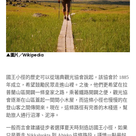
▲圖片／Wikipedia
國王小徑的歷史可以從瑞典觀光協會說起，該協會於 1885
年成立，希望鼓勵民眾走進山裡。之後，他們更希望在拉
普蘭山區開闢一條皇家之路，乘著鐵路開闢之便，觀光協
會逐漸在山區蓋起一間間小木屋，而這條小徑也慢慢的在
登山客之間傳開來。現在，這條路徑有完善的木棧道，幫
助旅人通行沼澤、泥濘。
一般而言會建議徒步者選擇夏天時刻造訪國王小徑，如果
只是要走 Nikkaluokta 到 Abisko 這條路段，謹慎一點最好