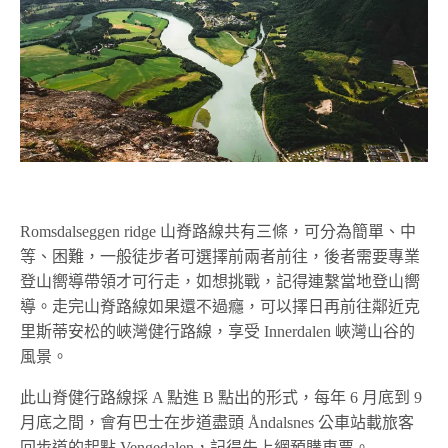
Romsdalseggen ridge 山脊路線共有三條，可分為簡單、中
等、困難，一般徒步者可選擇前兩者前往，後者需要專業
登山嚮導帶領才可行走，如想挑戰，記得連繫當地登山嚮
導。走完山脊路線如果還不過癮，可以擇日再前往鄰近克
里斯蒂安松的峽灣健行路線，享受 Innerdalen 峽灣山谷的
風景。
此山脊健行路線採 A 點進 B 點出的形式，每年 6 月底到 9
月底之間，會有巴士在步道盡頭 Åndalsnes 公車站載旅客
回步道的起點 Vengedalen，記得先上網預購車票。