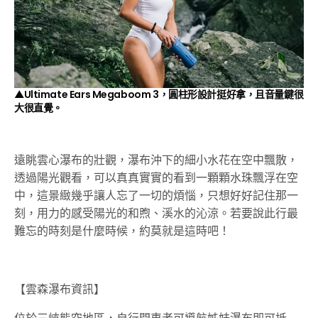
▲Ultimate Ears Megaboom 3，圓柱形設計挺好拿，且音量鍵很
大很直覺。
遠眺雲心瀑布的壯觀，瀑布沖下的細小水花在空中飄散，
透過陽光觀看，可以真真實實的看到一顆顆水珠飄浮在空
中，這景緻幾乎讓人忘了一切的煩惱，只想好好記住那一
刻，用力的感受陽光的和煦、溪水的沁涼。若要說此行最
難忘的時刻是什麼時候，約莫就是這時吧！
【雲森瀑布資訊】