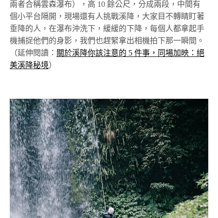
兩者合稱雲森瀑布），高 10 餘公尺，分成兩段，中間有
個小平台隔開，現場還有人挑戰溪降，大家目不轉睛盯著
垂降的人，在瀑布沖洗下，緩緩的下降，每個人都拿起手
機捕捉他們的身影，我們也趕緊拿出相機拍下那一瞬間。
（延伸閱讀：
關於溪降你該注意的 5 件事，同場加映：絕
美溪降秘境
）