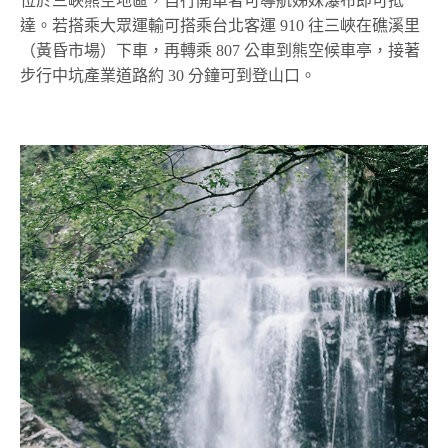
位於三峽熊空地區，自行開車者可導航姊妹瀑布即可抵
達。若搭乘大眾運輸可搭乘台北客運 910 往三峽在礁溪里
（黃昏市場）下車，再轉乘 807 公車到熊空候車亭，接著
步行中坑產業道路約 30 分鐘可到登山口。