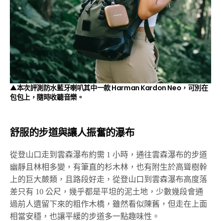
▲本次評測防水藍牙喇叭其中一款 Harman Kardon Neo，可別在
包包上，隨時收聽音樂。
舒服的步道與讓人振奮的瀑布
從登山口走到雲森瀑布約需 1 小時，通往雲森瀑布的步道
幽靜且林相多變，有筆直的杉木林，也有附生於高聳樹幹
上的巨大蕨類，且路段好走，從登山口到雲森瀑布高度落
差只有 10 公尺，幾乎都是平坦的泥土地，少數幾段會通
過前人遺留下來的粗作木橋，雖然看似陳舊，但走在上面
相當安穩，也讓平緩的步道多一點趣味性。