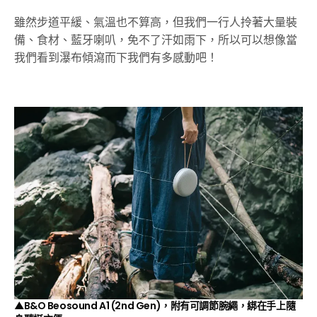
雖然步道平緩、氣溫也不算高，但我們一行人拎著大量裝
備、食材、藍牙喇叭，免不了汗如雨下，所以可以想像當
我們看到瀑布傾瀉而下我們有多感動吧！
▲B&O Beosound A1 (2nd Gen)，附有可調節腕繩，綁在手上隨