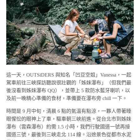
這一天，OUTSiDERS 與知名「凹豆空姐」Vanessa，一起
駕車前往三峽探訪聽說很壯觀的「姊妹瀑布」（但我們最
後沒看到姊妹瀑布 QQ），並帶上 5 款防水藍牙喇叭，以
及前一晚精心準備的食材，準備要在瀑布旁 chill 一下。
時間是 9 月中旬，清晨 6 點的氣溫有點涼，一夥人帶著睡
眼惺忪的眼神上了車，驅車朝三峽前進。從台北市到姊妹
瀑布（雲森瀑布）約需 1.5 小時，我們行駛國道一號再接
國道三號，最後到三峽走北 114 線。沿途景色從都市水泥