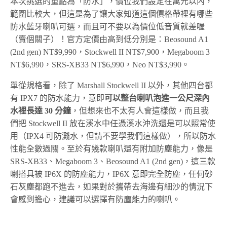
本次挑選的重點為「防水」，價位我們設定在萬元以內，
範圍比較大，但這是為了讓大家知道這個價格帶裡有哪些
防水藍牙喇叭可選，而且可不要以為價位低音質就差喔
（賣個關子）！官方定價由高到低分別是：Beosound A1
(2nd gen) NT$9,990，Stockwell II NT$7,900，Megaboom 3
NT$6,990，SRS-XB33 NT$6,990，Neo NT$3,990。
單從規格看，除了 Marshall Stockwell II 以外，其他四台都
有 IPX7 的防水能力，意即
可以整台喇叭泡進一公尺深內
水裡長達 30 分鐘
，但想來也不太有人會這樣做，而且我
們把 Stockwell II 放在溪水中任憑溪水沖洗還是可以照常使
用（IPX4 可防濺水，但請不要學我們這樣做），所以防水
性能全數過關。至於有幾款喇叭還有附加防塵能力，像是
SRS-XB33、Megaboom 3、Beosound A1 (2nd gen)，這三款
喇搭具被 IP6X 的防塵能力，IP6X 意即完全防塵，任何砂
石灰塵都跑不進去，如果對於攜帶去海邊有細沙的情況下
會感到擔心，建議可以選擇有防塵能力的喇叭。