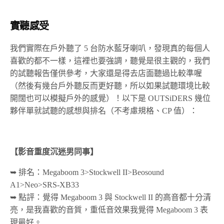
實聽感受
我們實際在戶外聽了 5 台防水藍牙喇叭，發現真的每個人
喜歡的都不一樣，這裡也要強調，聽覺是很主觀的，我們
的試聽報告僅供參考，大家還是得去店面聽過比較準喔
（然後有幾台戶外聽反而更好聽，所以如果試聽環境比較
開闊也可以模擬戶外的感覺）！以下是 OUTSiDERS 幾位
夥伴單就試聽的感想與排名（不考慮規格、CP 值）：
【影音重度沉迷男同事】
➥ 排名：Megaboom 3>Stockwell II>Beosound
A1>Neo>SRS-XB33
➥ 點評：覺得 Megaboom 3 與 Stockwell II 的高音都十分清
亮，是我喜歡的音質，重低音效果我覺得 Megaboom 3 表
現最好。