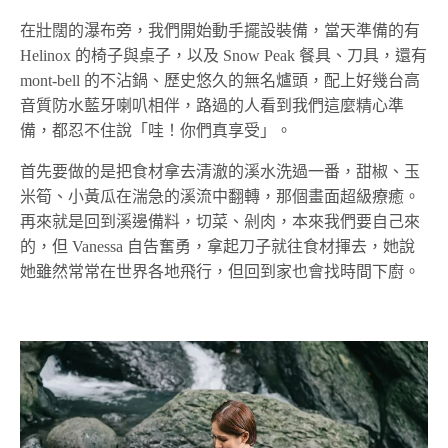
在壯闊的瀑布旁，我們開始動手擺設裝備，當天準備的有
Helinox 的椅子與桌子，以及 Snow Peak 餐具、刀具，還有
mont-bell 的不沾鍋、歷史悠久的無名爐頭，配上好幾台高
音質防水藍牙喇叭相伴，路過的人看到我們這麼精心準
備，都忍不住說「哇！你們真享受」。
首先要做的是把食材拿去清澈的溪水洗過一番，甜椒、玉
米筍、小黃瓜在湍急的溪流中翻轉，那個畫面超級療癒。
再來就是回到溪邊備料，切菜、剁肉，本來我們要自己來
的，但 Vanessa 自告奮勇，拿起刀子就往食材揮去，她說
她雖然常常在世界各地飛行，但回到家也會找時間下廚。