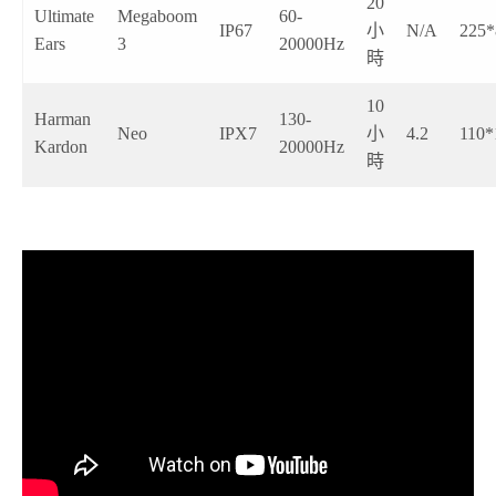
20
Ultimate
Megaboom
60-
IP67
小
N/A
225*
Ears
3
20000Hz
時
10
Harman
130-
Neo
IPX7
小
4.2
110*
Kardon
20000Hz
時