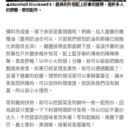
▲Marshall Stockwell II，經典的外型配上好拿的提帶，是許多人
的野營、野炊配件。
備料完成後，接下來就是重頭戲啦！熱鍋、加入適量的橄
欖油（要用奶油也可以，只是我們很怕奶油到那邊已經融
化到面目全非），雞腿排帶皮那面朝下放，滋滋作響的油
煎聲在戶外聽來格外悅耳，配上藍牙喇叭傳來的陣陣樂
聲，真是舒暢！以中小火煎個 1 分鐘，就可以偷偷把雞肉
翻過來檢查，如果已經呈現金黃色，就可以通通翻面了，
並灑下適量的岩鹽。理想的情況是可以拿鍋蓋蓋住，讓水
蒸氣悶熟雞肉，可以加快料理速度，但因為我們沒有鍋
蓋，所以就小火慢煎。
等到雞肉快熟，就可以把蔬菜丟到鍋中一旁一起煎炒，因
為蔬菜只需要一下下料理時間即可食用，所以切記不要炒
太久，不然蔬菜的甜味會流失喔！等到起鍋前，再撒下鹽
巴、義士香料、黑胡椒，接著就是擺盤啦！