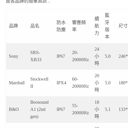
是各品牌的簡單資訊：
藍
續
防水
響應頻
牙
品牌
品名
航
尺寸(
防塵
率
版
力
本
24
SRS-
20-
Sony
IP67
小
5.0
246*
XB33
20000Hz
時
20
Stockwell
60-
Marshall
IPX4
小
5.0
180*
II
20000Hz
時
Beosound
18
55-
B&O
A1 (2nd
IP67
小
5.1
133*
20000Hz
gen)
時