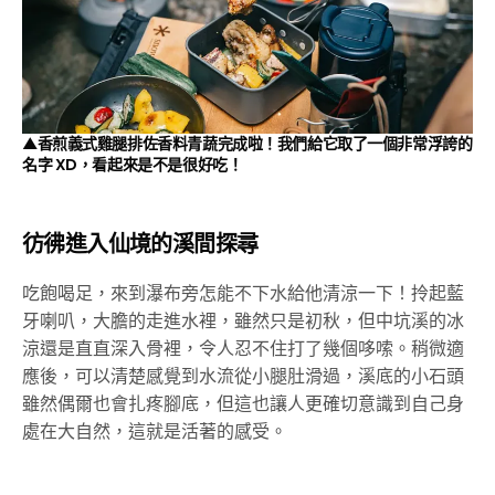
▲香煎義式雞腿排佐香料青蔬完成啦！我們給它取了一個非常浮誇的
名字 XD，看起來是不是很好吃！
彷彿進入仙境的溪間探尋
吃飽喝足，來到瀑布旁怎能不下水給他清涼一下！拎起藍
牙喇叭，大膽的走進水裡，雖然只是初秋，但中坑溪的冰
涼還是直直深入骨裡，令人忍不住打了幾個哆嗦。稍微適
應後，可以清楚感覺到水流從小腿肚滑過，溪底的小石頭
雖然偶爾也會扎疼腳底，但這也讓人更確切意識到自己身
處在大自然，這就是活著的感受。