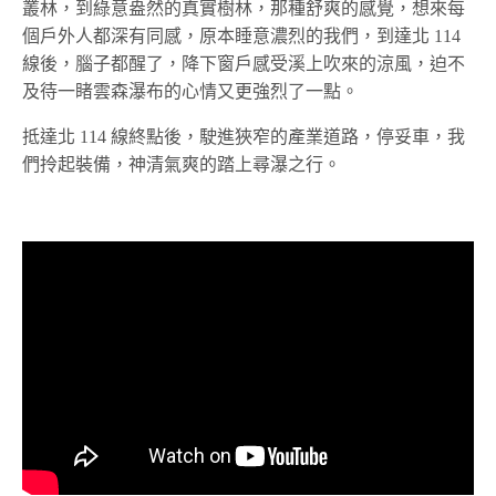
叢林，到綠意盎然的真實樹林，那種舒爽的感覺，想來每
個戶外人都深有同感，原本睡意濃烈的我們，到達北 114
線後，腦子都醒了，降下窗戶感受溪上吹來的涼風，迫不
及待一睹雲森瀑布的心情又更強烈了一點。
抵達北 114 線終點後，駛進狹窄的產業道路，停妥車，我
們拎起裝備，神清氣爽的踏上尋瀑之行。