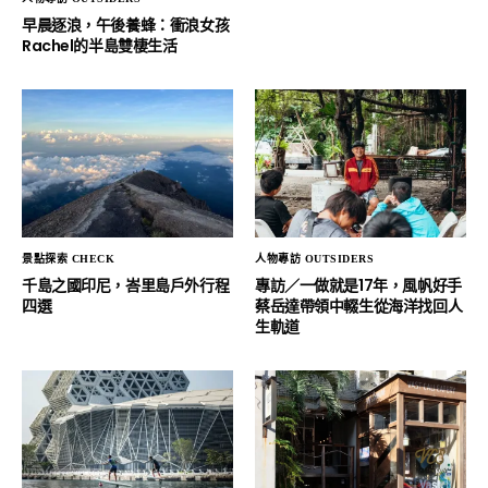
早晨逐浪，午後養蜂：衝浪女孩
Rachel的半島雙棲生活
景點探索 CHECK
人物專訪 OUTSIDERS
千島之國印尼，峇里島戶外行程
專訪／一做就是17年，風帆好手
四選
蔡岳達帶領中輟生從海洋找回人
生軌道