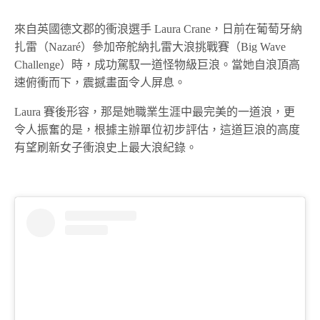
來自英國德文郡的衝浪選手 Laura Crane，日前在葡萄牙納
扎雷（Nazaré）參加帝舵納扎雷大浪挑戰賽（Big Wave
Challenge）時，成功駕馭一道怪物級巨浪。當她自浪頂高
速俯衝而下，震撼畫面令人屏息。
Laura 賽後形容，那是她職業生涯中最完美的一道浪，更
令人振奮的是，根據主辦單位初步評估，這道巨浪的高度
有望刷新女子衝浪史上最大浪紀錄。