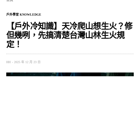
首頁
戶外學堂 KNOWLEDGE
【戶外冷知識】天冷爬山想生火？修
但幾咧，先搞清楚台灣山林生火規
定！
HH
2025 年 12 月 23 日