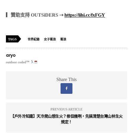
▎贊助支持 OUTSiDERS ⇢
https://lihi.cc/fxFGY
TAGS
世界紀錄
女子衝浪
衝浪
aryo
outdoor coded™
Share This
PREVIOUS ARTICLE
【戶外冷知識】天冷爬山想生火？修但幾咧，先搞清楚台灣山林生火
規定！