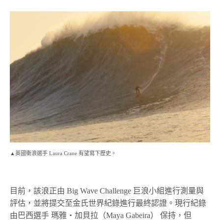
▲英國衝浪選手 Laura Crane 有望寫下歷史。
目前，該浪正由 Big Wave Challenge 巨浪小組進行測量與
評估，並將提交至金氏世界紀錄進行最終認證。現行紀錄
由巴西選手 瑪雅・加貝拉（Maya Gabeira） 保持，但