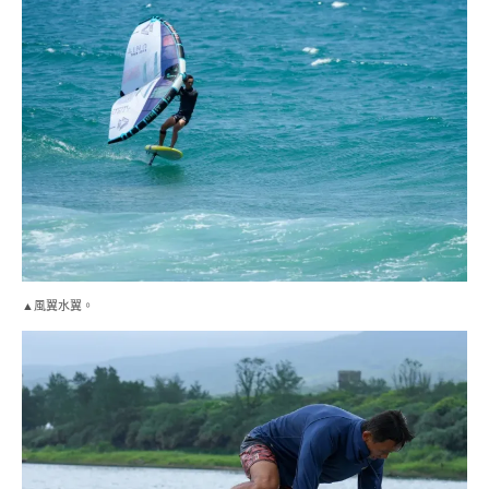
▲風翼水翼。