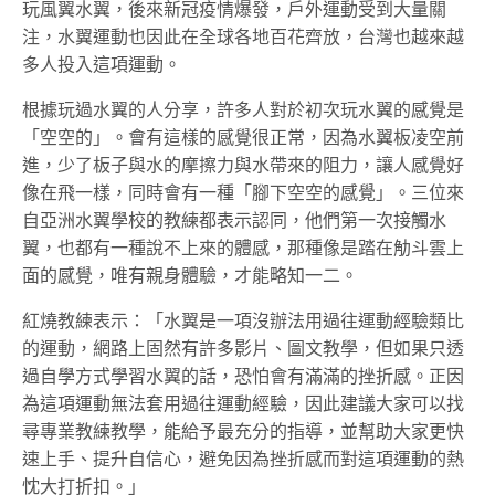
玩風翼水翼，後來新冠疫情爆發，戶外運動受到大量關
注，水翼運動也因此在全球各地百花齊放，台灣也越來越
多人投入這項運動。
根據玩過水翼的人分享，許多人對於初次玩水翼的感覺是
「空空的」。會有這樣的感覺很正常，因為水翼板凌空前
進，少了板子與水的摩擦力與水帶來的阻力，讓人感覺好
像在飛一樣，同時會有一種「腳下空空的感覺」。三位來
自亞洲水翼學校的教練都表示認同，他們第一次接觸水
翼，也都有一種說不上來的體感，那種像是踏在觔斗雲上
面的感覺，唯有親身體驗，才能略知一二。
紅燒教練表示：「水翼是一項沒辦法用過往運動經驗類比
的運動，網路上固然有許多影片、圖文教學，但如果只透
過自學方式學習水翼的話，恐怕會有滿滿的挫折感。正因
為這項運動無法套用過往運動經驗，因此建議大家可以找
尋專業教練教學，能給予最充分的指導，並幫助大家更快
速上手、提升自信心，避免因為挫折感而對這項運動的熱
忱大打折扣。」