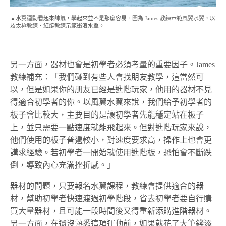
▲水翼運動看起來帥氣，學起來並不是那麼容易。圖為 James 教練示範風翼水翼，以
及太極教練、紅燒教練示範衝浪水翼。
另一方面，器材也會是初學者必須考量的重要因子。James
教練補充：「我們碰到有些人會找朋友教學，這當然可
以，但是如果你的朋友已經是進階玩家，他用的器材不見
得適合初學者的你。以風翼水翼來說，我們給予初學者的
板子會比較大，主要目的是讓初學者先能穩定站在板子
上，並只需要一點速度就能飛起來。但對進階玩家來說，
他們使用的板子普遍較小，對速度要求高，操作上也會更
講求經驗。若初學者一開始就使用進階板，恐怕會不斷跌
倒，導致內心充滿挫折感。」
器材的問題，只要報名水翼課程，教練會提供適合的器
材，幫助初學者快速渡過初學階段，省去初學者要自行購
買大量器材，且可能一段時間後又得重新添購進階器材。
另一方面，在還沒熟悉這項運動前，如果就花了大筆錢添