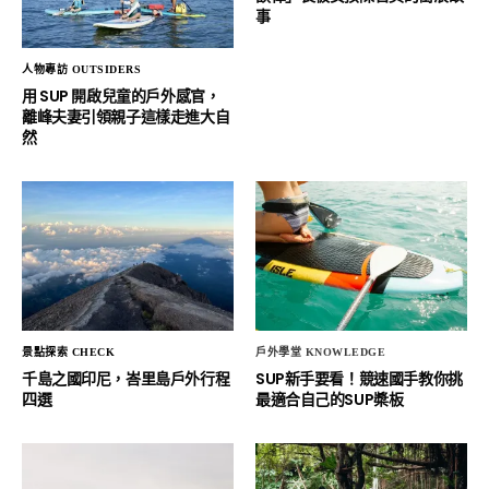
事
人物專訪 OUTSIDERS
用 SUP 開啟兒童的戶外感官，
離峰夫妻引領親子這樣走進大自
然
景點探索 CHECK
戶外學堂 KNOWLEDGE
千島之國印尼，峇里島戶外行程
SUP新手要看！競速國手教你挑
四選
最適合自己的SUP槳板