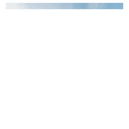
對於長距離徒步者來說，”輕量化”一直是在準備裝備時，
常掛在嘴邊的事。畢竟輕量的裝備能帶來相對的安全和舒
適。但對於喜愛攝影的我們來說，光是攝影器材每人就至
少多了一兩公斤，再加上基本裝備和四到六天的食物，其
實也並不是那麼”輕量化“了。