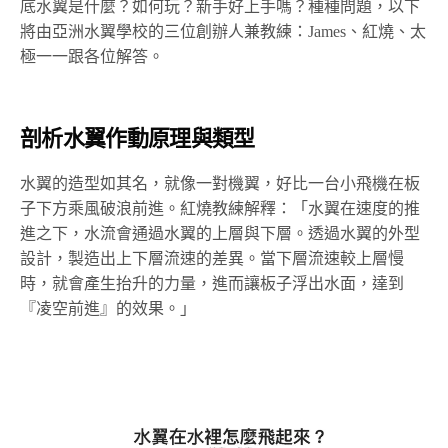
底水翼是什麼？如何玩？新手好上手嗎？種種問題，以下
將由亞洲水翼學校的三位創辦人兼教練：James、紅燒、太
極一一跟各位解答。
剖析水翼作動原理與類型
水翼的造型如其名，就像一對機翼，好比一台小飛機在板
子下方乘風破浪前進。紅燒教練解釋：「水翼在速度的推
進之下，水流會通過水翼的上層與下層。透過水翼的外型
設計，製造出上下層流速的差異。當下層流速較上層慢
時，就會產生抬升的力量，進而讓板子浮出水面，達到
『凌空前進』的效果。」