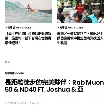
人物專訪 OUTSIDERS
人物專訪 OUTSIDERS
【高手在民間】台灣SUP競速新
專訪／一做就是17年，風帆好手
星：施孟均，創下台灣在世錦賽
蔡岳達帶領中輟生從海洋找回人
最佳紀錄！
生軌道
首頁
好物好店 GOODS
長距離徒步的完美夥伴：Rab Muon
50 & ND40 FT. Joshua & 亞
OUTSIDERS
2024 年 7 月 1 日