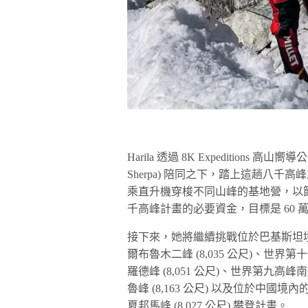
Harila 透過 8K Expeditions 高山
Sherpa) 陪同之下，踏上這趟八
乘直升機穿梭不同山峰的基地營，以節省時
千高峰計畫的必要資金，目標是 60 萬歐元
接下來，她將繼續挑戰位於巴基斯坦境內的
爾布魯木二峰 (8,035 公尺)、世界
羅德峰 (8,051 公尺)、世界第九高
魯峰 (8,163 公尺) 以及位於中國境
夏邦馬峰 (8,027 公尺) 攀登計畫。