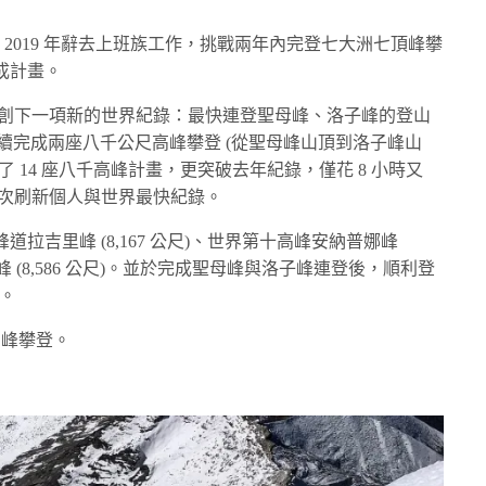
在 2019 年辭去上班族工作，挑戰兩年內完登七大洲七頂峰攀
成計畫。
是她創下一項新的世界紀錄：最快連登聖母峰、洛子峰的登山
時，就連續完成兩座八千公尺高峰攀登 (從聖母峰山頂到洛子峰山
 14 座八千高峰計畫，更突破去年紀錄，僅花 8 小時又
再次刷新個人與世界最快紀錄。
拉吉里峰 (8,167 公尺)、世界第十高峰安納普娜峰
嘉峰 (8,586 公尺)。並於完成聖母峰與洛子峰連登後，順利登
)。
高峰攀登。