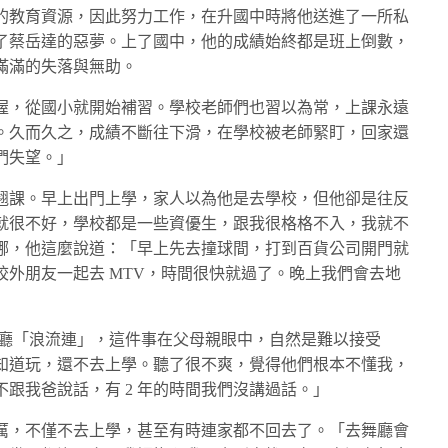
的教育資源，因此努力工作，在升國中時將他送進了一所私
了蔡岳達的惡夢。上了國中，他的成績始終都是班上倒數，
滿滿的失落與無助。
渥，從國小就開始補習。學校老師們也習以為常，上課永遠
。久而久之，成績不斷往下滑，在學校被老師緊盯，回家還
們失望。」
翹課。早上出門上學，家人以為他是去學校，但他卻是往反
就很不好，學校都是一些資優生，跟我很格格不入，我就不
哪，他這麼說道：「早上先去撞球間，打到百貨公司開門就
外朋友一起去 MTV，時間很快就過了。晚上我們會去地
舞廳「浪流連」，這件事在父母親眼中，自然是難以接受
知道玩，還不去上學。聽了很不爽，覺得他們根本不懂我，
跟我爸說話，有 2 年的時間我們沒講過話。」
厲，不僅不去上學，甚至有時連家都不回去了。「去舞廳會