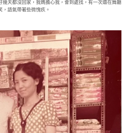
好幾天都沒回家，我媽擔心我，會到處找，有一次還在舞廳
笑，語氣帶著些微愧疚。