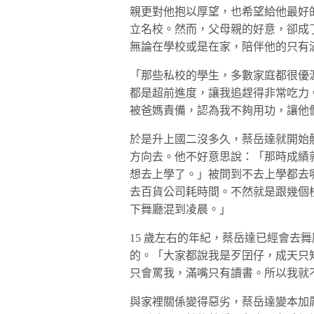
親更對他抱以厚望，也希望給他最好
立名校。然而，父母親的好意，卻成
無論在學校或是在家，陪伴他的只有
「那些私校的學生，多數家庭都很優
都是超前進度，讓我追趕得非常吃力
被爸媽責備，認為我不夠用功，讓他
於是升上國二沒多久，蔡岳達就開始
方向去。他不好意思說：「那時成績
想去上學了。」被問到不去上學都去
去百貨公司耗時間。不然就是跟幾個校
下舞廳混到凌晨。」
15 歲左右的年紀，蔡岳達已經會去
的。「大家都說我是歹囝仔，成天只
只會罵我，滿嘴只有讀書。所以我就不
與家裡關係變得惡劣，蔡岳達變本加