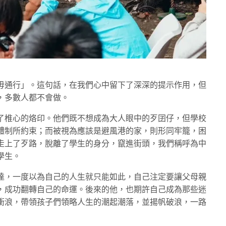
毋通行」。這句話，在我們心中留下了深深的提示作用，但
，多數人都不會做。
了椎心的烙印。他們既不想成為大人眼中的歹囝仔，但學校
體制所約束；而被視為應該是避風港的家，則形同牢籠，困
走上了歹路，脫離了學生的身分，竄進街頭，我們稱呼為中
學生。
達，一度以為自己的人生就只能如此，自己注定要讓父母親
，成功翻轉自己的命運。後來的他，也期許自己成為那些迷
衝浪，帶領孩子們領略人生的潮起潮落，並揚帆破浪，一路