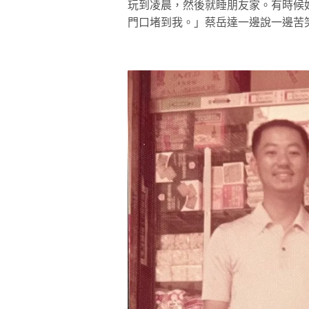
玩到凌晨，然後就睡朋友家。有時候
門口堵到我。」蔡岳達一邊說一邊苦