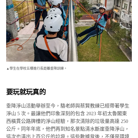
▲學生在學校五樓進行長距離垂降訓練。
要玩就玩真的
垂降淨山活動舉辦至今，駱老師與蔡賢教練已經帶著學生
淨山
5 次
。最讓他們印象深刻的包含 2023 年初太魯閣東
西橫貫公路牌樓的淨山經驗，那次清除的垃圾量高達 250
公斤。同年年底，他們再到知名景點清水斷崖垂降淨山，
這次也清出上百公斤的垃圾。
這些數據背後，不僅是環境