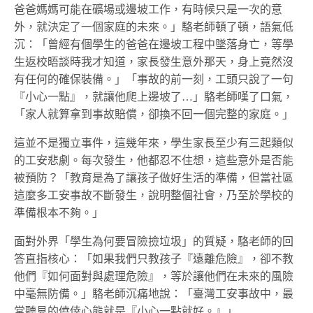
爸爸媽媽可能在礦場或邊坡工作，有時候只是一次的意
外，就決定了一個家庭的未來。」駱老師頓了頓，語氣低
沉：「曾經有個學生的爸爸在邊坡工程中墜落身亡，等學
生返校晤談時我才知道，家長發生意外那天，身上竟然沒
有任何的確保裝備。」「事故的前一刻，工頭只說了一句
『小心一點』，就讓他爬上邊坡了…」駱老師嘆了口氣，
「家人就算拿到事故賠償，卻換不回一個完整的家庭。」
這並不是獨立事件，這幾年來，學生家長至少有三起類似
的工安悲劇。每次發生，他都忍不住想，這些意外是否能
被預防？「教育是為了讓孩子做好生活的準備，但當社區
這麼多工安事故不斷發生，說明整個社會，乃至於學校的
準備根本不夠。」
面對外界「學生為何要冒險撿垃圾」的質疑，駱老師的回
答直指核心：「如果我們只教孩子『遠離危險』，卻不教
他們『如何面對與處理危險』，等於讓他們在未來的風險
中毫無防備。」駱老師沉痛地說：「臺灣工安事故中，最
常聽見的僥倖心態就是『小心一點就好。』」