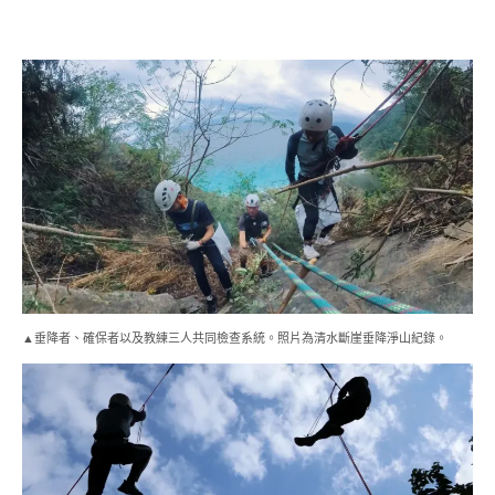
▲垂降者、確保者以及教練三人共同檢查系統。照片為清水斷崖垂降淨山紀錄。