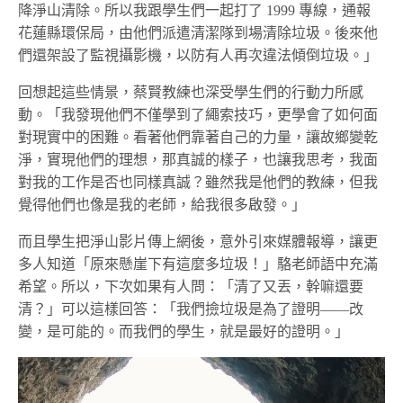
降淨山清除。所以我跟學生們一起打了 1999 專線，通報
花蓮縣環保局，由他們派遣清潔隊到場清除垃圾。後來他
們還架設了監視攝影機，以防有人再次違法傾倒垃圾。」
回想起這些情景，蔡賢教練也深受學生們的行動力所感
動。「我發現他們不僅學到了繩索技巧，更學會了如何面
對現實中的困難。看著他們靠著自己的力量，讓故鄉變乾
淨，實現他們的理想，那真誠的樣子，也讓我思考，我面
對我的工作是否也同樣真誠？雖然我是他們的教練，但我
覺得他們也像是我的老師，給我很多啟發。」
而且學生把淨山影片傳上網後，意外引來媒體報導，讓更
多人知道「原來懸崖下有這麼多垃圾！」駱老師語中充滿
希望。所以，下次如果有人問：「清了又丟，幹嘛還要
清？」可以這樣回答：「我們撿垃圾是為了證明——改
變，是可能的。而我們的學生，就是最好的證明。」