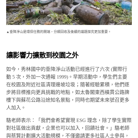
▲垂降淨山是環保任務的開端，分類回收及後續的議題探究更加重要。
讓影響力擴散到校園之外
如今，秀林國中的垂降淨山活動已經進行了六次 (實際行
動 5 次，外加一次通報 1999)。早期活動中，學生們主要
在校園及附近社區清理邊坡垃圾；隨著經驗累積，他們逐
步將目標推向更具挑戰的地點，如太魯閣東西橫貫公路牌
樓下與蘇花公路沿途知名景點，同時也期望未來號召更多
人加入。
駱老師表示：「我們會希望實現 ESG 理念，除了學生實際
對社區做出貢獻，企業也可以加入，回饋社會。」駱老師
與蔡賢計劃擴大活動規模，不僅邀請更多社區人士參與，