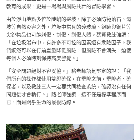
教育的成果，更是一場場與風險共舞的冒險學習。
由於淨山地點多位於陡峭的邊坡，除了必須防範落石、滑
坡等自然災害之外，垃圾中常見的碎玻璃、鋁罐與鋼片等
尖銳物品也可能刺傷、割傷、劃傷人體。蔡賢教練強調：
「在垃圾瀑布中，有許多不可控的因素還有危險因子。我
們縱然可以在行前盡量降低風險，但風險不會消失，迫使
每個人必須時刻保持高度警覺。」
「安全問題絕對不容妥協。」駱老師語氣堅定的說：「我
們所有的操作都使用雙繩確保，在垂降之前，垂降者、確
保者，以及教練三人一定要共同檢查系統，確認沒有任何
問題後才會執行。」駱老師強調，這不僅是標準程序而
已，而是關乎生命的最後防線
。