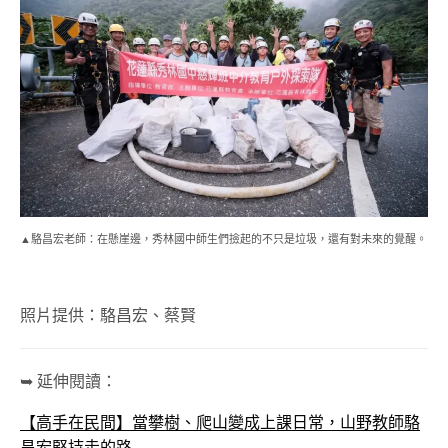
▲駱昌宏老師：在懸崖邊，秀林國中師生們撿起的不只是垃圾，還有對未來的覺醒。
照片提供：駱昌宏、蔡賢
➥ 延伸閱讀：
【高手在民間】當攀樹、爬山變成上課日常，山野教師駱
昌宏堅持走的路