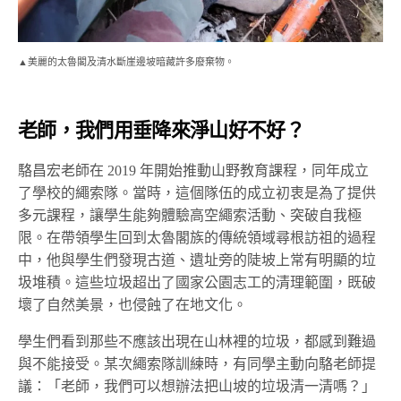
▲美麗的太魯閣及清水斷崖邊坡暗藏許多廢棄物。
老師，我們用垂降來淨山好不好？
駱昌宏老師在 2019 年開始推動山野教育課程，同年成立
了學校的繩索隊。當時，這個隊伍的成立初衷是為了提供
多元課程，讓學生能夠體驗高空繩索活動、突破自我極
限。在帶領學生回到太魯閣族的傳統領域尋根訪祖的過程
中，他與學生們發現古道、遺址旁的陡坡上常有明顯的垃
圾堆積。這些垃圾超出了國家公園志工的清理範圍，既破
壞了自然美景，也侵蝕了在地文化。
學生們看到那些不應該出現在山林裡的垃圾，都感到難過
與不能接受。某次繩索隊訓練時，有同學主動向駱老師提
議：「老師，我們可以想辦法把山坡的垃圾清一清嗎？」