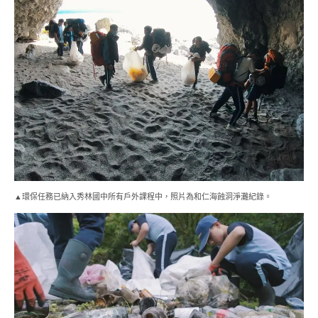
▲環保任務已納入秀林國中所有戶外課程中，照片為和仁海蝕洞淨灘紀錄。