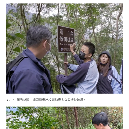
▲2021 年秀林國中繩索隊走出校園勘查太魯閣邊坡垃圾。