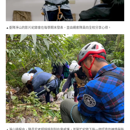
▲垂降淨山的影片紀錄會在每學期末發表，並由繩索隊員向全校分享心得。
▲淨山過程中，駱昌宏老師時時刻刻在旁戒護，並幫忙紀錄下每一個認真的神情與每