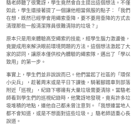
駱老師聽了很驚訝，學生竟然會自主提出這個想法。不僅
如此，學生還接著提了一個讓他相當佩服的點子：「我們
在想，既然已經學會用繩索垂降，要不要用垂降的方式去
清理那些一般清潔隊員很難清除的垃圾？」
原本只是用來體驗高空繩索的技能，經學生腦力激盪後，
竟變成用來解決眼前環境問題的方法。這個想法激起了大
家的認同，讓原本僅供校內體驗的繩索隊，邁出了「學以
致用」的第一步。
事實上，學生們並非說說而已。他們當起了社區的「環保
小尖兵」，趁著周末或是平日下課後，騎著腳踏車到部落
附近「巡視」，紀錄下哪邊有大量垃圾需要清除。當駱老
師看到學生們的巡視紀錄時，他驚訝地發現，竟有許多垃
圾堆積的地點，連他自己都未曾注意到。「我想連當地人
都不會知道，或是不想面對這些垃圾。」駱老師語重心長
說道。