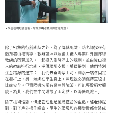
▲學生在場地勘查後，討論淨山活動風險管理計畫。
除了密集的行前訓練之外，為了降低風險，駱老師找來有
體育署山域嚮導、救難證照以及後山禮人專業戶外團隊總
教練的蔡賢加入，一起投入垂降淨山的規劃，並由後山禮
人的教練進行培訓、提供現場支援。蔡賢提到，他們特別
注意路線的選擇：「我們去垂降淨山時，繩索一端會固定
在欄杆上，另一端綁在學生身上，照理說必須保持直線才
比較安全。但實際邊坡常有彎曲與障礙，可能導致繩索纏
繞。為此，我們在中間增設了固定點，以降低風險。」
除了技術環節，情緒管理也是風險控管的重點。駱老師提
到，到了戶外操作繩索，陌生的環境和各種變數都會造成