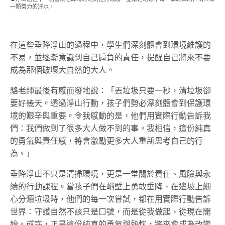
一顆努力的汗水。
在這些垂降淨山的過程中，學生們深刻體會到環境維護的
不易，並逐漸意識到自己肩負的責任，提醒自己將來不要
成為那個破壞大自然的大人。
駱老師最後有感而發地說：「丟垃圾只要一秒，清垃圾卻
要好幾天。透過淨山行動，孩子們勢必深刻體會到保護環
境的艱辛與重要。令我感動的是，他們用實際行動告訴我
們：我們做到了很多大人做不到的事。我相信，這份純真
的勇氣與責任感，將會激勵更多大人重新思考自己的行
為。」
垂降淨山不只是清掃環境，更是一堂關於責任、風險與永
續的行動課程。當孩子們在峭壁上勇敢垂降、在邊坡上細
心分類垃圾時，他們的每一次嘗試，都在用實際行動告訴
世界：守護自然不該只是口號，而是從我做起、從現在開
始。或許，正是這份純真的勇氣與熱忱，將來會成為改變