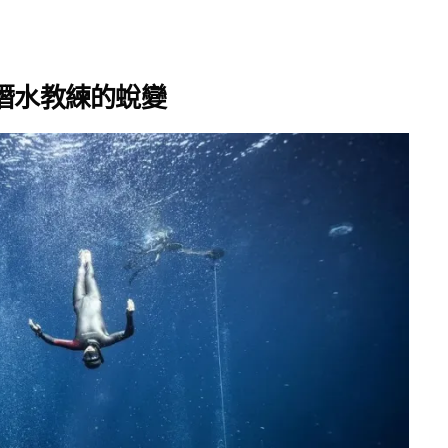
潛水教練的蛻變