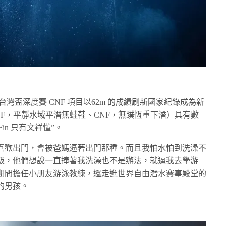
台灣盃深度賽 CNF 項目以62m 的成績刷新國家紀錄成為新
F，平靜水域平潛無蛙鞋、CNF，無蹼恆重下潛）具有數
in 只有文祥懂”。
喜歡出門，會被爸媽逼著出門那種。而且我怕水怕到洗澡不
級，他們想說一直捧著我洗澡也不是辦法，就逼我去學游
期間擔任小朋友游泳教練，還走進世界自由潛水賽事殿堂的
的男孩。