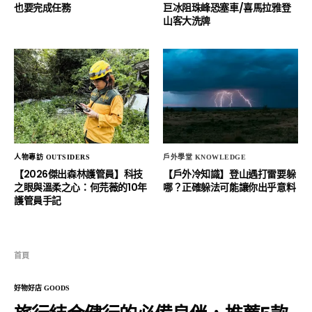
也要完成任務
巨冰阻珠峰恐塞車/喜馬拉雅登
山客大洗牌
人物專訪 OUTSIDERS
戶外學堂 KNOWLEDGE
【2026傑出森林護管員】科技
【戶外冷知識】登山遇打雷要躲
之眼與溫柔之心：何芫薇的10年
哪？正確躲法可能讓你出乎意料
護管員手記
首頁
好物好店 GOODS