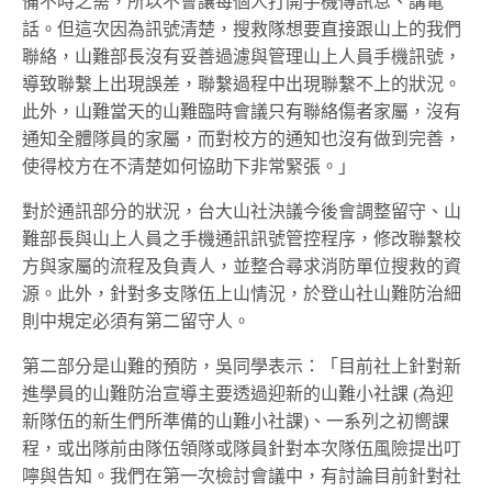
備不時之需，所以不會讓每個人打開手機傳訊息、講電
話。但這次因為訊號清楚，搜救隊想要直接跟山上的我們
聯絡，山難部長沒有妥善過濾與管理山上人員手機訊號，
導致聯繫上出現誤差，聯繫過程中出現聯繫不上的狀況。
此外，山難當天的山難臨時會議只有聯絡傷者家屬，沒有
通知全體隊員的家屬，而對校方的通知也沒有做到完善，
使得校方在不清楚如何協助下非常緊張。」
對於通訊部分的狀況，台大山社決議今後會調整留守、山
難部長與山上人員之手機通訊訊號管控程序，修改聯繫校
方與家屬的流程及負責人，並整合尋求消防單位搜救的資
源。此外，針對多支隊伍上山情況，於登山社山難防治細
則中規定必須有第二留守人。
第二部分是山難的預防，吳同學表示：「目前社上針對新
進學員的山難防治宣導主要透過迎新的山難小社課 (為迎
新隊伍的新生們所準備的山難小社課)、一系列之初嚮課
程，或出隊前由隊伍領隊或隊員針對本次隊伍風險提出叮
嚀與告知。我們在第一次檢討會議中，有討論目前針對社