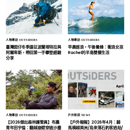
人物專訪 OUTSIDERS
人物專訪 OUTSIDERS
臺灣囡仔冬季遠征波蘭塔特拉與
早晨逐浪，午後養蜂：衝浪女孩
阿爾卑斯，帶回第一手攀登經驗
Rachel的半島雙棲生活
分享
人物專訪 OUTSIDERS
戶外新訊 NEWS
【2026傑出森林護管員】布農
【戶外報報】2026年4月：騎
青年田宇倫：翻越崩壁穿過沙塵
馬橫越美洲/烏來落石釣客逃劫/