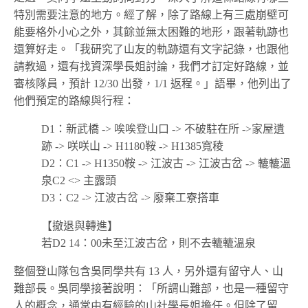
特別需要注意的地方。經了解，除了路線上有三處崩壁可
能要格外小心之外，其餘並無太困難的地形，跟著軌跡也
還算好走。「我研究了山友的軌跡還有文字記錄，也跟他
請教過，還有找資深學長姐討論，我們才訂定好路線，並
審核隊員，預計 12/30 出發，1/1 返程。」語畢，他列出了
他們預定的路線與行程：
D1：新武橋 -> 唉唉登山口 -> 不破駐在所 ->家屋遺
跡 -> 咲咲山 -> H1180鞍 -> H1385寬稜
D2：C1 -> H1350鞍 -> 江波古 -> 江波古岔 -> 轆轆溫
泉C2 <> 主露頭
D3：C2 -> 江波古岔 -> 廢棄工寮搭車
【撤退與轉進】
若D2 14：00未至江波古岔，則不去轆轆溫泉
整個登山隊包含吳同學共有 13 人，另外還有留守人、山
難部長。吳同學接著說明：「所謂山難部，也是一種留守
人的概念，通常由有經驗的山社學長姐擔任。但除了留