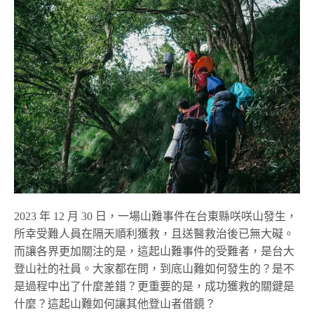
2023 年 12 月 30 日，一場山難事件在台東縣咲咲山發生，
所幸受難人員在隔天順利獲救，且送醫救治後已無大礙。
而讓各界更加關注的是，這起山難事件的受難者，是台大
登山社的社員。大家都在問，到底山難如何發生的？是不
是過程中出了什麼差錯？更重要的是，成功獲救的關鍵是
什麼？這起山難如何讓其他登山者借鏡？