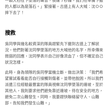
一顆大石往下墜落的聲音，長達 5 秒鐘。我們在準備下撤
的人都以為是落石。」緊接著，古道上有人大喊：沈ＯＯ
摔下去了！
搜救
吳同學與幾名較資深的隊員趕緊先下撤到古道上了解狀
況，他們對著沈同學墜落的地方大喊他的名字，所幸傳來
微弱的回應，沈同學表示自己好像流血了，但不確定自己
狀況怎樣。
此時，身為領隊的吳同學當機立斷，做出決策：「我們希
望嘗試看看能否自行接觸到傷者，並帶他脫困。所以我們
派遣三位經驗最豐富的隊員視察沈同學墜落的邊坡，至於
其他人，我則要求他們避免靠近邊坡，待在安全的地方，
避免二次山難發生。同時，我要趕快聯絡留守人、山難
部，告知我們發生山難。」