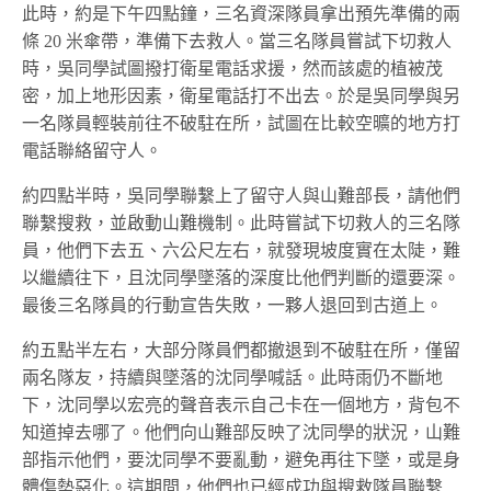
此時，約是下午四點鐘，三名資深隊員拿出預先準備的兩
條 20 米傘帶，準備下去救人。當三名隊員嘗試下切救人
時，吳同學試圖撥打衛星電話求援，然而該處的植被茂
密，加上地形因素，衛星電話打不出去。於是吳同學與另
一名隊員輕裝前往不破駐在所，試圖在比較空曠的地方打
電話聯絡留守人。
約四點半時，吳同學聯繫上了留守人與山難部長，請他們
聯繫搜救，並啟動山難機制。此時嘗試下切救人的三名隊
員，他們下去五、六公尺左右，就發現坡度實在太陡，難
以繼續往下，且沈同學墜落的深度比他們判斷的還要深。
最後三名隊員的行動宣告失敗，一夥人退回到古道上。
約五點半左右，大部分隊員們都撤退到不破駐在所，僅留
兩名隊友，持續與墜落的沈同學喊話。此時雨仍不斷地
下，沈同學以宏亮的聲音表示自己卡在一個地方，背包不
知道掉去哪了。他們向山難部反映了沈同學的狀況，山難
部指示他們，要沈同學不要亂動，避免再往下墜，或是身
體傷勢惡化。這期間，他們也已經成功與搜救隊員聯繫