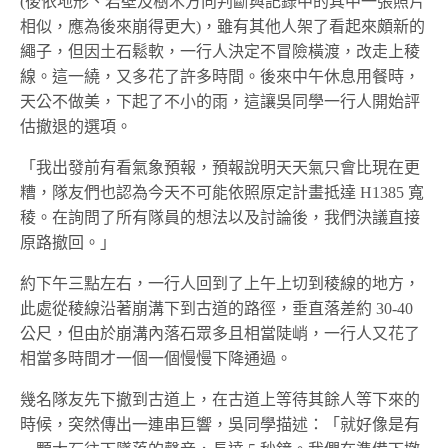
(後依地形、岩壁及樹木方向判斷與記錄中的其中一張照片
相似，應為後來崩得更大)，雖有其他人架了看起來頗新的
繩子，但因土石鬆軟，一行人決定不冒險橫渡，改走上稜
線。這一繞，又多花了許多時間。後來中午休息用餐時，
天公不做美，下起了不小的雨，這讓吳同學一行人開始評
估撤退的選項。
「我出發前有看氣象預報，預報說明天天氣只會比現在更
糟，隊友們也認為今天不可能依照原定計畫抵達 H1385 寬
稜。在詢問了所有隊員的想法以及討論後，我們決議直接
原路撤回。」
約下午三點左右，一行人回到了上午上切到稜線的地方，
此處從稜線沿著崩溝下到古道的路徑，垂直落差約 30-40
公尺，但由於崩溝內落石眾多且相當陡峭，一行人又花了
相當多時間才一個一個慢慢下降通過。
幾名隊友先下撤到古道上，在古道上等待其餘人等下來的
時候，突然傳出一連串巨響，吳同學描述：「就好像是有