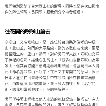
我們特別邀請了台大登山社的嚮導，同時也是這次山難事
件的隊伍領隊，吳同學，跟我們分享事發經過。
往花開的咲咲山前去
咲咲山，又名唉唉山，是一座位於台東縣海端鄉的中級
山。此山並非熱門的大眾路線，對於多數山友來說，更是
相當陌生的一座山。然而，對於吳同學來說，咲咲山充滿
了神秘的色彩，讓他心生嚮往。「很多山友稱咲咲山為唉
唉山，但其實打開日治時期蕃地地形圖，會發現日本人將
此山命名為咲咲山。咲字，在日文中有開花的意思，因此
日本人甚至在《臺灣公論》中在咲咲山所在位置畫滿櫻
花。由於這座山地處偏遠，並不多人前往，加上名字特
別，讓我相當感興趣。」吳同學解釋。
吳同學接著上網找其他人走過的軌跡記錄，恰巧去年有人
走過，吳同學還主動詢問對方，深入了解這條路線有哪些