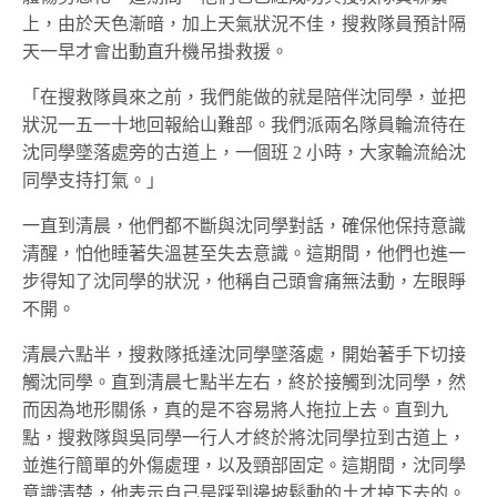
上，由於天色漸暗，加上天氣狀況不佳，搜救隊員預計隔
天一早才會出動直升機吊掛救援。
「在搜救隊員來之前，我們能做的就是陪伴沈同學，並把
狀況一五一十地回報給山難部。我們派兩名隊員輪流待在
沈同學墜落處旁的古道上，一個班 2 小時，大家輪流給沈
同學支持打氣。」
一直到清晨，他們都不斷與沈同學對話，確保他保持意識
清醒，怕他睡著失溫甚至失去意識。這期間，他們也進一
步得知了沈同學的狀況，他稱自己頭會痛無法動，左眼睜
不開。
清晨六點半，搜救隊抵達沈同學墜落處，開始著手下切接
觸沈同學。直到清晨七點半左右，終於接觸到沈同學，然
而因為地形關係，真的是不容易將人拖拉上去。直到九
點，搜救隊與吳同學一行人才終於將沈同學拉到古道上，
並進行簡單的外傷處理，以及頸部固定。這期間，沈同學
意識清楚，他表示自己是踩到邊坡鬆動的土才掉下去的。