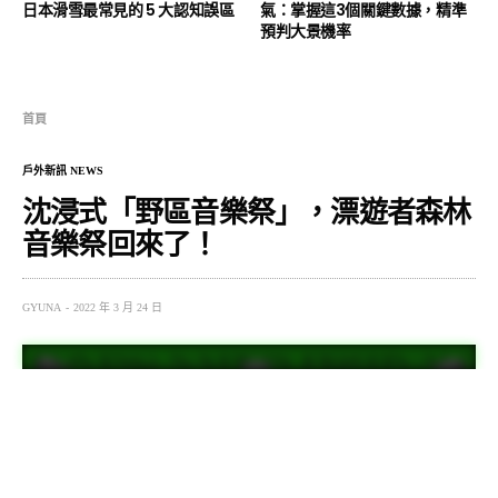
日本滑雪最常見的 5 大認知誤區
氣：掌握這3個關鍵數據，精準
預判大景機率
首頁
戶外新訊 NEWS
沈浸式「野區音樂祭」，漂遊者森林
音樂祭回來了！
GYUNA
2022 年 3 月 24 日