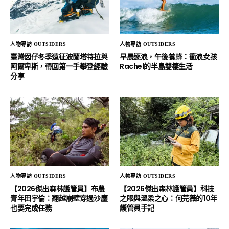
人物專訪 OUTSIDERS
人物專訪 OUTSIDERS
臺灣囡仔冬季遠征波蘭塔特拉與
早晨逐浪，午後養蜂：衝浪女孩
阿爾卑斯，帶回第一手攀登經驗
Rachel的半島雙棲生活
分享
人物專訪 OUTSIDERS
人物專訪 OUTSIDERS
【2026傑出森林護管員】布農
【2026傑出森林護管員】科技
青年田宇倫：翻越崩壁穿過沙塵
之眼與溫柔之心：何芫薇的10年
也要完成任務
護管員手記