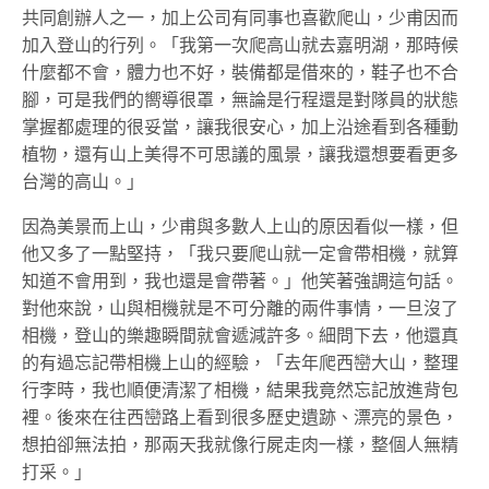
共同創辦人之一，加上公司有同事也喜歡爬山，少甫因而
加入登山的行列。「我第一次爬高山就去嘉明湖，那時候
什麼都不會，體力也不好，裝備都是借來的，鞋子也不合
腳，可是我們的嚮導很罩，無論是行程還是對隊員的狀態
掌握都處理的很妥當，讓我很安心，加上沿途看到各種動
植物，還有山上美得不可思議的風景，讓我還想要看更多
台灣的高山。」
因為美景而上山，少甫與多數人上山的原因看似一樣，但
他又多了一點堅持，「我只要爬山就一定會帶相機，就算
知道不會用到，我也還是會帶著。」他笑著強調這句話。
對他來說，山與相機就是不可分離的兩件事情，一旦沒了
相機，登山的樂趣瞬間就會遞減許多。細問下去，他還真
的有過忘記帶相機上山的經驗，「去年爬西巒大山，整理
行李時，我也順便清潔了相機，結果我竟然忘記放進背包
裡。後來在往西巒路上看到很多歷史遺跡、漂亮的景色，
想拍卻無法拍，那兩天我就像行屍走肉一樣，整個人無精
打采。」