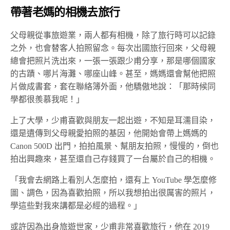
帶著老媽的相機去旅行
父母親從事旅遊業，兩人都有相機，除了旅行時可以記錄
之外，也會替客人拍照留念。每次出國旅行回來，父母親
總會把照片洗出來，一張一張跟少甫分享，那是哪個國家
的古蹟、哪片海灘、哪座山峰。甚至，媽媽還會幫他把照
片做成書套，套在聯絡簿外面，他驕傲地說：「那時候同
學都很羨慕我呢！」
上了大學，少甫喜歡與朋友一起出遊，不知是耳濡目染，
還是遺傳到父母親愛拍照的基因，他開始會帶上媽媽的
Canon 500D 出門，拍拍風景、幫朋友拍照，慢慢的，倒也
拍出興趣來，甚至還自己存錢買了一台屬於自己的相機。
「我會去網路上看別人怎麼拍，還有上 YouTube 學怎麼修
圖、調色，因為喜歡拍照，所以我想拍出很厲害的照片，
學這些對我來講都是必經的過程。」
或許因為出身旅遊世家，少甫非常喜歡旅行，他在 2019