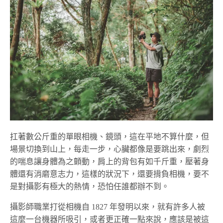
扛著數公斤重的單眼相機、鏡頭，這在平地不算什麼，但
場景切換到山上，每走一步，心臟都像是要跳出來，劇烈
的喘息讓身體為之顫動，肩上的背包有如千斤重，壓著身
體還有消磨意志力，這樣的狀況下，還要揹負相機，要不
是對攝影有極大的熱情，恐怕任誰都辦不到。
攝影師職業打從相機自 1827 年發明以來，就有許多人被
這麼一台機器所吸引，或者更正確一點來說，應該是被這