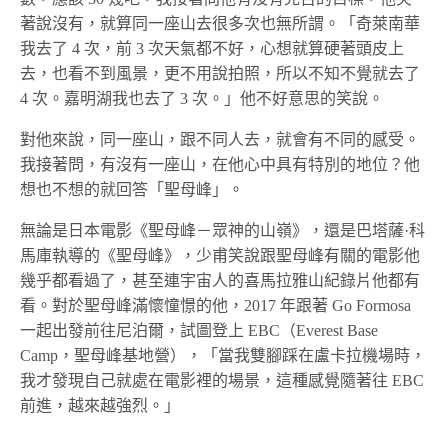
著說沒有，就算同一座山去很多次也無所謂。「奇萊南華
我去了 4 次，前 3 次天氣都不好，心想就算硬著頭皮上
去，也看不到風景，更不用說拍照，所以不知不覺就去了
4 次。嘉明湖我也去了 3 次。」他不好意思的笑說。
對他來說，同一座山，跟不同人去，就會有不同的感受。
我接著問，有沒有一座山，在他心中具有特別的地位？他
想也不想的就回答「聖母峰」。
無論是日本電影《聖母峰－眾神的山嶺》，還是巴塔薩·科
馬庫執導的《聖母峰》，少甫笑說跟聖母峰有關的電影他
幾乎都看過了，甚至連宇宙人的喜馬拉雅山紀錄片他都有
看。對於聖母峰滿懷憧憬的他，2017 年跟著 Go Formosa
一起出發前往尼泊爾，試圖登上 EBC（Everest Base
Camp，聖母峰基地營），「當我雙腳踩在盧卡拉機場時，
我才發現自己就處在電影裡的場景，這種感覺隨著往 EBC
前進，越來越強烈。」