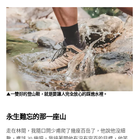
▲一雙好的登山鞋，就是要讓人完全放心的踩進水裡。
永生難忘的那一座山
走在林間，我隨口問少甫爬了幾座百岳了，他說他沒細
數，應該 30 幾吧，我接著問他有沒有完百的目標，他笑