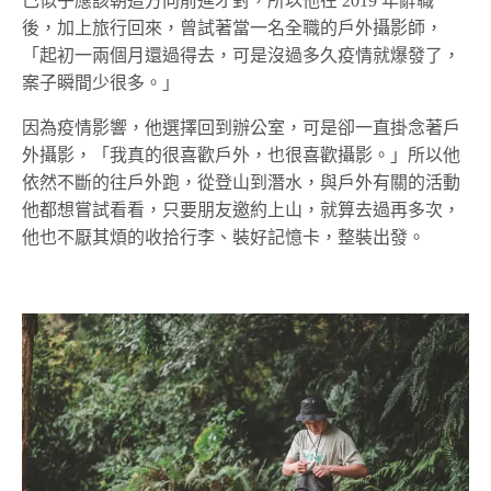
己似乎應該朝這方向前進才對，所以他在 2019 年辭職
後，加上旅行回來，曾試著當一名全職的戶外攝影師，
「起初一兩個月還過得去，可是沒過多久疫情就爆發了，
案子瞬間少很多。」
因為疫情影響，他選擇回到辦公室，可是卻一直掛念著戶
外攝影，「我真的很喜歡戶外，也很喜歡攝影。」所以他
依然不斷的往戶外跑，從登山到潛水，與戶外有關的活動
他都想嘗試看看，只要朋友邀約上山，就算去過再多次，
他也不厭其煩的收拾行李、裝好記憶卡，整裝出發。