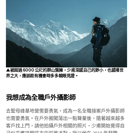
▲被超過 6000 公尺的群山簇擁，少甫深感自己的渺小，也感嘆世
界之大，應該趁有機會時多多親眼見證。
我想成為全職戶外攝影師
去聖母峰基地營需要勇氣，成為一名全職接案戶外攝影師
也需要勇氣。在戶外圈闖蕩出一點聲量後，隨著越來越多
客戶找上門，請他拍攝戶外相關的照片，少甫開始覺得自