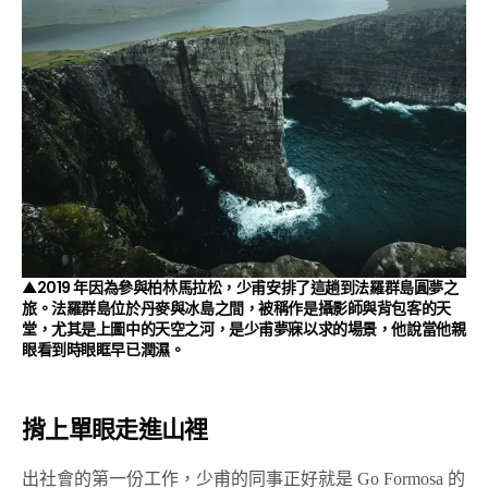
▲2019 年因為參與柏林馬拉松，少甫安排了這趟到法羅群島圓夢之
旅。法羅群島位於丹麥與冰島之間，被稱作是攝影師與背包客的天
堂，尤其是上圖中的天空之河，是少甫夢寐以求的場景，他說當他親
眼看到時眼眶早已潤濕。
揹上單眼走進山裡
出社會的第一份工作，少甫的同事正好就是 Go Formosa 的