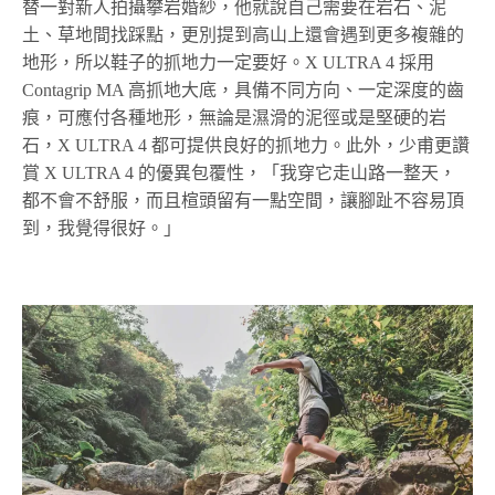
替一對新人拍攝攀岩婚紗，他就說自己需要在岩石、泥
土、草地間找踩點，更別提到高山上還會遇到更多複雜的
地形，所以鞋子的抓地力一定要好。X ULTRA 4 採用
Contagrip MA 高抓地大底，具備不同方向、一定深度的齒
痕，可應付各種地形，無論是濕滑的泥徑或是堅硬的岩
石，X ULTRA 4 都可提供良好的抓地力。此外，少甫更讚
賞 X ULTRA 4 的優異包覆性，「我穿它走山路一整天，
都不會不舒服，而且楦頭留有一點空間，讓腳趾不容易頂
到，我覺得很好。」