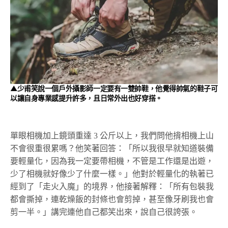
▲少甫笑說一個戶外攝影師一定要有一雙帥鞋，他覺得帥氣的鞋子可
以讓自身專業感提升許多，且日常外出也好穿搭。
單眼相機加上鏡頭重達 3 公斤以上，我們問他揹相機上山
不會很重很累嗎？他笑著回答：「所以我很早就知道裝備
要輕量化，因為我一定要帶相機，不管是工作還是出遊，
少了相機就好像少了什麼一樣。」他對於輕量化的執著已
經到了「走火入魔」的境界，他接著解釋：「所有包裝我
都會撕掉，連乾燥飯的封條也會剪掉，甚至像牙刷我也會
剪一半。」講完連他自己都笑出來，說自己很誇張。