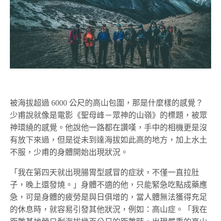
被海拔超過 6000 公尺的高山包圍，那是什麼樣的感覺？
少甫說就像是電影《聖母峰－眾神的山嶺》的標題，被眾
神環繞的感覺。他說他一路都在讚嘆，手中的相機更是沒
有放下來過，但是從未到達海拔如此高的地方，加上水土
不服，少甫的身體開始出現狀況。
「我在第四天就出現腸胃型感冒的症狀，不僅一直拉肚
子，晚上還發燒。」身體不適的他，只能緊急吃點成藥應
急，可是身體的疲勞是與日俱增的，當人體無法獲得充足
的休息時，就容易引發其他狀況，例如：高山症。「我在