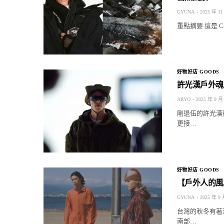
GYUNA
2025 年 11
重點摘要 這是 Can
好物好店 GOODS
許光漢戶外魂上
ARYO
2025 年 9 月
剛退伍的許光漢
更接…
好物好店 GOODS
【戶外人的風格
GYUNA
2025 年 9 
台灣的秋冬有著
南部…