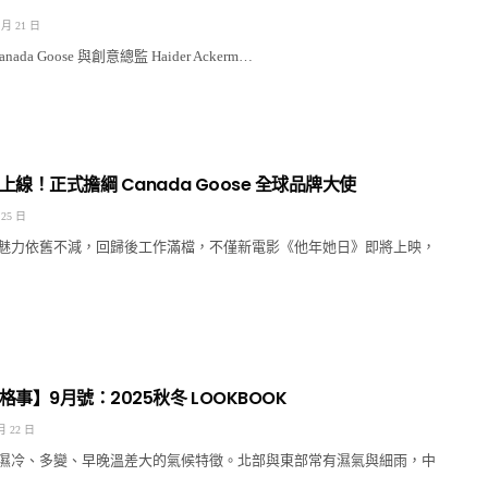
 月 21 日
ada Goose 與創意總監 Haider Ackerm…
線！正式擔綱 Canada Goose 全球品牌大使
 25 日
魅力依舊不減，回歸後工作滿檔，不僅新電影《他年她日》即將上映，
事】9月號：2025秋冬 LOOKBOOK
月 22 日
濕冷、多變、早晚溫差大的氣候特徵。北部與東部常有濕氣與細雨，中