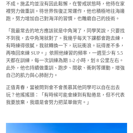
不成。施孟均並沒有因此鬆懈，在警戒狀態時，他待在家
裡努力做重訓。待世界恢復正常運作，他也積極地往海邊
跑，努力增加自己對海洋的習慣，也雕磨自己的技術。
「我最常去的地方應該就是中角灣了，同學笑說，只要找
不到我，去中角灣就對了。我幾乎每天下課都會跑去練，
有時練得很膩，我就轉換一下，玩玩衝浪。玩得差不多，
再喚回來練 SUP。」依照他練習的頻率，一週至少有 5.5
天都在訓練，每一次訓練為期 1-2 小時，划 8 公里左右。
此外，他也持續做重訓、跑步、間歇、衝刺等運動，增強
自己的肌力與心肺耐力。
正值青春，當被問到會不會羨慕其他同學可以自在出去
玩？他搖搖頭：「有時候可能會練到有點倦怠，但不代表
我要放棄，我還是會努力把菜單做完。」