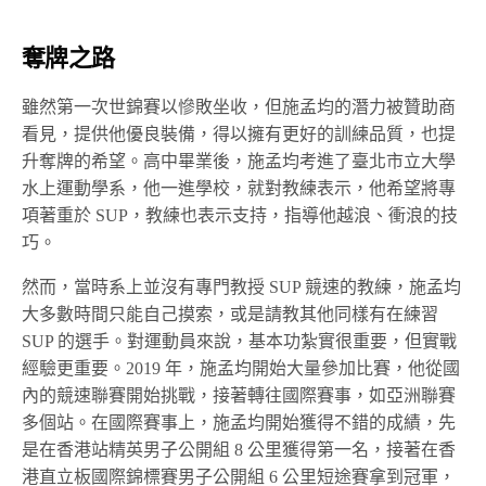
奪牌之路
雖然第一次世錦賽以慘敗坐收，但施孟均的潛力被贊助商
看見，提供他優良裝備，得以擁有更好的訓練品質，也提
升奪牌的希望。高中畢業後，施孟均考進了臺北市立大學
水上運動學系，他一進學校，就對教練表示，他希望將專
項著重於 SUP，教練也表示支持，指導他越浪、衝浪的技
巧。
然而，當時系上並沒有專門教授 SUP 競速的教練，施孟均
大多數時間只能自己摸索，或是請教其他同樣有在練習
SUP 的選手。對運動員來說，基本功紮實很重要，但實戰
經驗更重要。2019 年，施孟均開始大量參加比賽，他從國
內的競速聯賽開始挑戰，接著轉往國際賽事，如亞洲聯賽
多個站。在國際賽事上，施孟均開始獲得不錯的成績，先
是在香港站精英男子公開組 8 公里獲得第一名，接著在香
港直立板國際錦標賽男子公開組 6 公里短途賽拿到冠軍，