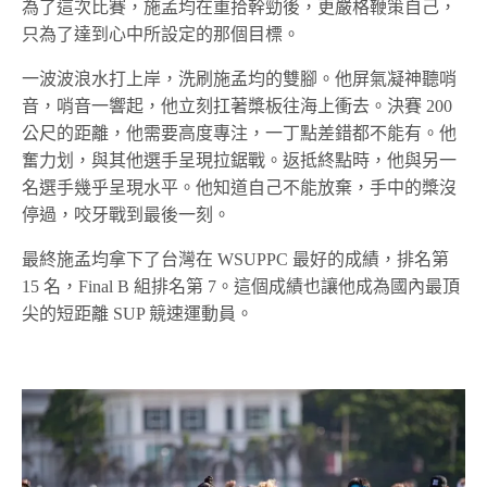
為了這次比賽，施孟均在重拾幹勁後，更嚴格鞭策自己，
只為了達到心中所設定的那個目標。
一波波浪水打上岸，洗刷施孟均的雙腳。他屏氣凝神聽哨
音，哨音一響起，他立刻扛著槳板往海上衝去。決賽 200
公尺的距離，他需要高度專注，一丁點差錯都不能有。他
奮力划，與其他選手呈現拉鋸戰。返抵終點時，他與另一
名選手幾乎呈現水平。他知道自己不能放棄，手中的槳沒
停過，咬牙戰到最後一刻。
最終施孟均拿下了台灣在 WSUPPC 最好的成績，排名第
15 名，Final B 組排名第 7。這個成績也讓他成為國內最頂
尖的短距離 SUP 競速運動員。