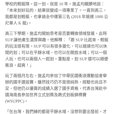
學校的輕艇隊。這一划，就是 10 年。施孟均靦腆地說：
「本來划好玩的，結果就變成一項專業了。一直到高三，
我都是划輕艇，也拿過全中運第三名 (2018 年競速 1000 公
尺單人 K 艇)。
高三下學期，施孟均開始思考是否要轉換領域發展，此時
SUP 讓他產生濃厚興趣。他解釋：「跟 SUP 比起來，輕艇
的玩法很有限。SUP 可以有很多變化，可以競速也可以休
閒的划；可以在平靜水域，也可以在開放水域；可以一個
人玩，也可以兩個人一起划。重點是，划 SUP 還可以順便
衝浪，超爽！」
玩了兩個月左右，施孟均參加了中華民國衝浪運動協會舉
辦的國手選拔賽，雖然技巧仍不是很純熟，經驗也尚且不
足，但他仍以優異的成績入選了國手資格，代表台灣赴中
國海南島參加世界立式划槳及跪式划板錦標賽
(WSUPPC)。
「在台灣，我們練的都是平靜水域，沒想到要出發前，才