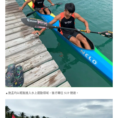
▲施孟均以輕艇進入水上運動領域，後才轉往 SUP 競速。