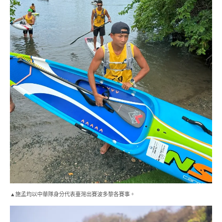
▲施孟均以中華隊身分代表臺灣出賽波多黎各賽事。