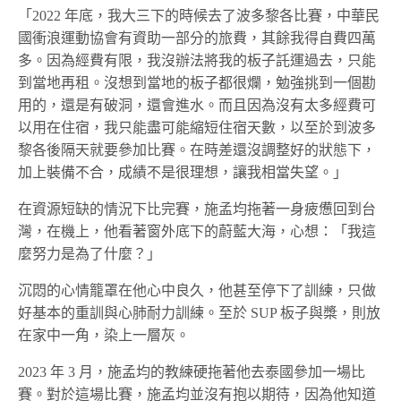
「2022 年底，我大三下的時候去了波多黎各比賽，中華民
國衝浪運動協會有資助一部分的旅費，其餘我得自費四萬
多。因為經費有限，我沒辦法將我的板子託運過去，只能
到當地再租。沒想到當地的板子都很爛，勉強挑到一個勘
用的，還是有破洞，還會進水。而且因為沒有太多經費可
以用在住宿，我只能盡可能縮短住宿天數，以至於到波多
黎各後隔天就要參加比賽。在時差還沒調整好的狀態下，
加上裝備不合，成績不是很理想，讓我相當失望。」
在資源短缺的情況下比完賽，施孟均拖著一身疲憊回到台
灣，在機上，他看著窗外底下的蔚藍大海，心想：「我這
麼努力是為了什麼？」
沉悶的心情籠罩在他心中良久，他甚至停下了訓練，只做
好基本的重訓與心肺耐力訓練。至於 SUP 板子與槳，則放
在家中一角，染上一層灰。
2023 年 3 月，施孟均的教練硬拖著他去泰國參加一場比
賽。對於這場比賽，施孟均並沒有抱以期待，因為他知道