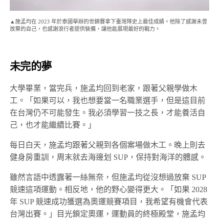
▲施孟均在 2023 年於泰國舉辦的世錦賽拿下臺灣隊史上最佳成績。他除了感謝未曾
放棄的自己，也感謝浪行者提供裝備，讓他能展現最好的戰力。
未完的夢
大學畢業，當完兵，施孟均回到老家，跟著父親學做木
工。「如果可以，我也想要當一名職業選手，但是這目前
在台灣仍不可能發生。我必須學習一技之長，才能養活自
己，也才能繼續比賽。」
每日白天，施孟均跟著父親到各個案場做木工。晚上則去
健身房重訓，周末就去海邊划 SUP，保持對海洋的體感。
雖然言語中透露著一絲無奈，但施孟均從沒想過放棄 SUP
競速這項運動。相反地，他的野心變得更大。「如果 2028
年 SUP 競速成功獲選為奧運競賽項目，我希望有機會代表
台灣出賽。」目光鎖定奧運，運動員的終極殿堂，施孟均