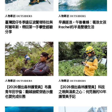
人物專訪 OUTSIDERS
人物專訪 OUTSIDERS
臺灣囡仔冬季遠征波蘭塔特拉與
早晨逐浪，午後養蜂：衝浪女孩
阿爾卑斯，帶回第一手攀登經驗
Rachel的半島雙棲生活
分享
人物專訪 OUTSIDERS
人物專訪 OUTSIDERS
【2026傑出森林護管員】布農
【2026傑出森林護管員】科技
青年田宇倫：翻越崩壁穿過沙塵
之眼與溫柔之心：何芫薇的10年
也要完成任務
護管員手記