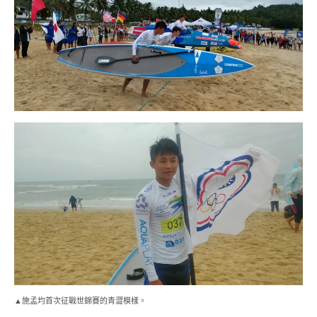
▲施孟均首次征戰世錦賽的青澀模樣。