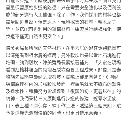
山獵人步道，全線設施都是透過手作方式完成。而且我們
盡量保留原始步道的路徑，只在需要安全強化以及便利設
施的部分進行人工補強。除了手作，我們採用的材料也都
盡量貼近自然，像是原木、現地採集的石塊、粗木屑等
等，並搭配可再利用的鋼構材料、繩索進行結構強化，使
步道不僅更自然也更安全。」
陳美秀局長所說的天然材料，在半穴居的遊客休憩範圍可
以清楚看到粗木屑的運用；另外駁坎也是以當地石塊進行
堆砌。講到駁坎，陳美秀局長緊接著補充：「大家在現場
看到紅檜林坡面的砌塊石駁坎復舊工程成果，好像只是泰
雅族先民簡單疊砌之塊石坡，實際上卻是有著 5、6 圍砌
結構原理在內的加強駁坎坡面，裡頭潛藏著不織布的韌性
及透水性，種種努力皆想達到『復舊如初、更甚以往』的
精神。我們秉持三大原則進行步道的修建：近零水泥使
用、表土種子庫保存、純手作工法，透過這三個原則，賦
予步道觀光遊憩價值的同時，也更具傳承意義。」