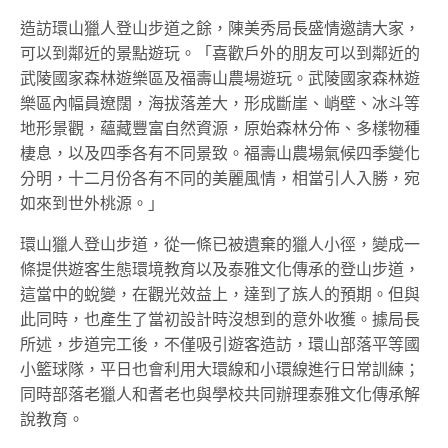
造訪環山獵人登山步道之餘，陳美秀局長盛情邀請大家，
可以到鄰近的景點遊玩。「喜歡戶外的朋友可以到鄰近的
武陵國家森林遊樂區及福壽山農場遊玩。武陵國家森林遊
樂區內幅員遼闊，海拔落差大，形成斷崖、峭壁、冰斗等
地形景觀，蘊藏豐富自然資源，原始森林分佈、多樣物種
棲息，以及四季各有不同景致。福壽山農場氣候四季變化
分明，十二月份各有不同的美麗風情，相當引人入勝，宛
如來到世外桃源。」
環山獵人登山步道，從一條已被遺棄的獵人小徑，變成一
條提供遊客生態環境教育以及泰雅文化傳承的登山步道，
這當中的蛻變，在觀光效益上，達到了族人的預期。但與
此同時，也產生了當初設計時沒想到的意外收獲。據局長
所述，步道完工後，不僅吸引遊客造訪，環山部落平等國
小籃球隊，平日也會利用大環線和小環線進行日常訓練；
同時部落老獵人和耆老也與學校共同辦理泰雅文化傳承解
說教育。