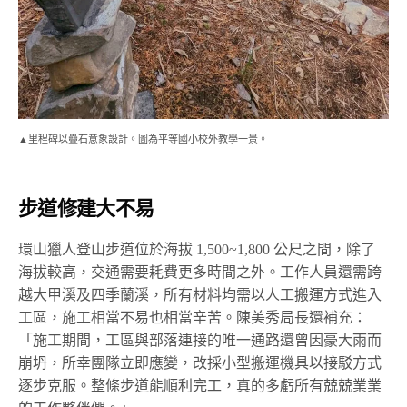
▲里程碑以疊石意象設計。圖為平等國小校外教學一景。
步道修建大不易
環山獵人登山步道位於海拔 1,500~1,800 公尺之間，除了
海拔較高，交通需要耗費更多時間之外。工作人員還需跨
越大甲溪及四季蘭溪，所有材料均需以人工搬運方式進入
工區，施工相當不易也相當辛苦。陳美秀局長還補充：
「施工期間，工區與部落連接的唯一通路還曾因豪大雨而
崩坍，所幸團隊立即應變，改採小型搬運機具以接駁方式
逐步克服。整條步道能順利完工，真的多虧所有兢兢業業