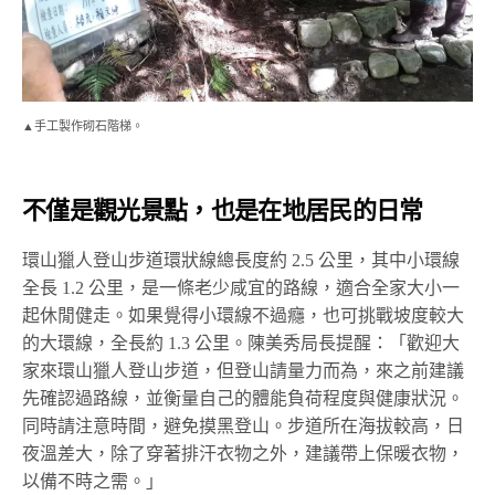
▲手工製作砌石階梯。
不僅是觀光景點，也是在地居民的日常
環山獵人登山步道環狀線總長度約 2.5 公里，其中小環線
全長 1.2 公里，是一條老少咸宜的路線，適合全家大小一
起休閒健走。如果覺得小環線不過癮，也可挑戰坡度較大
的大環線，全長約 1.3 公里。陳美秀局長提醒：「歡迎大
家來環山獵人登山步道，但登山請量力而為，來之前建議
先確認過路線，並衡量自己的體能負荷程度與健康狀況。
同時請注意時間，避免摸黑登山。步道所在海拔較高，日
夜溫差大，除了穿著排汗衣物之外，建議帶上保暖衣物，
以備不時之需。」