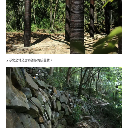
▲淨化之地蘊含泰雅族傳統圖騰。