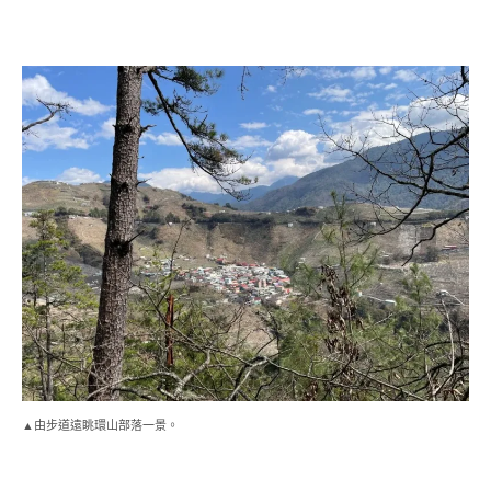
▲由步道遠眺環山部落一景。