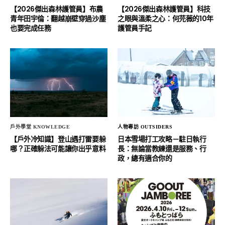
【2026傑出森林護管員】布農
【2026傑出森林護管員】科技
青年田宇倫：翻越崩壁穿過沙塵
之眼與溫柔之心：何芫薇的10年
也要完成任務
護管員手記
戶外學堂 KNOWLEDGE
人物專訪 OUTSIDERS
【戶外冷知識】登山遇打雷要躲
日本雪場打工攻略－駐日執行
哪？正確躲法可能讓你出乎意料
長：無論當教練還是服務、行
政，總有適合你的