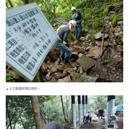
▲人工搬運砌塊石原料。