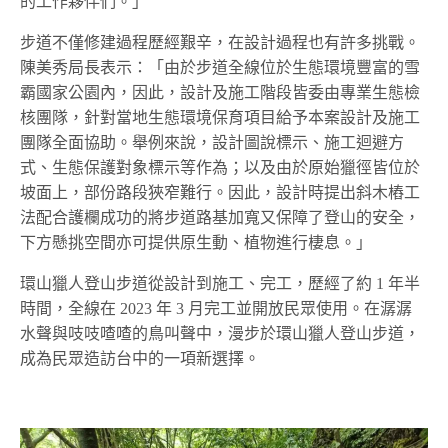
的工作夥伴們。」
步道不僅修建過程歷經艱辛，在設計過程也有許多挑戰。
陳美秀局長表示：「由於步道全線位於生態環境豐富的雪
霸國家公園內，因此，設計及施工階段皆委由專業生態檢
核團隊，針對當地生態環境保育項目給予本案設計及施工
團隊全面協助。舉例來說，設計圖說標示、施工迴避方
式、生態保護對象標示等作為；以及由於原始獵徑皆位於
坡面上，部份路段狹窄難行。因此，設計時提出斜木樁工
法配合護欄成功的將步道路基加寬又保障了登山的安全，
下方懸挑空間亦可提供原生動、植物進行棲息。」
環山獵人登山步道從設計到施工、完工，歷經了約 1 年半
時間，全線在 2023 年 3 月完工並開放民眾使用。在潺潺
水聲與吱吱喳喳的鳥叫聲中，漫步於環山獵人登山步道，
成為民眾造訪台中的一項新選擇。