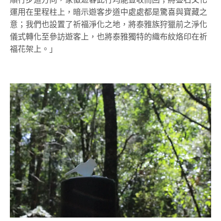
運用在里程柱上，暗示遊客步道中處處都是驚喜與寶藏之
意；我們也設置了祈福淨化之地，將泰雅族狩獵前之淨化
儀式轉化至參訪遊客上，也將泰雅獨特的織布紋烙印在祈
福花架上。」