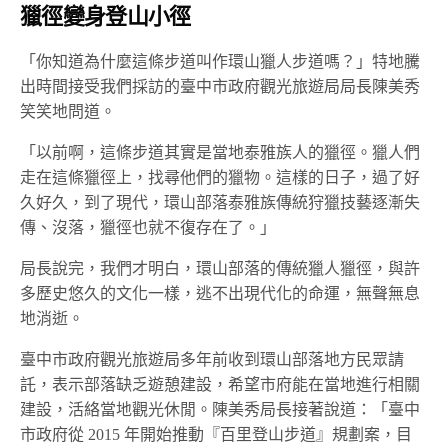
獵徑變身登山小徑
「你知道為什麼這條步道叫作環山獵人步道嗎？」特地騰
出時間接受我們採訪的臺中市政府觀光旅遊局局長陳美秀
笑笑地問道。
「以前啊，這條步道其實是當地泰雅族人的獵徑。獵人們
走在這條獵徑上，找尋他們的獵物。這樣的日子，過了好
久好久，到了現代，環山部落泰雅族傳統狩獵技藝逐漸失
傳、沒落，獵徑也就不復存在了。」
局長說完，我們才明白，環山部落的傳統獵人獵徑，與許
多歷史悠久的文化一樣，逃不出現代化的命運，無聲無息
地消逝。
臺中市政府觀光旅遊局多年前收到環山部落地方民眾請
託，表示部落缺乏遊憩建設，希望市府能在當地進行相關
建設，活絡當地觀光休閒。陳美秀局長接著說道：「臺中
市政府從 2015 年開始推動『百里登山步道』規劃案，目