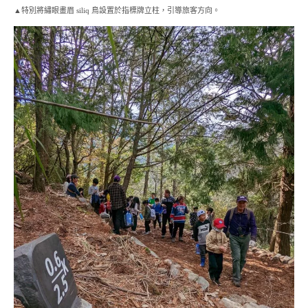
▲特別將繡眼畫眉 siliq 鳥設置於指標牌立柱，引導旅客方向。