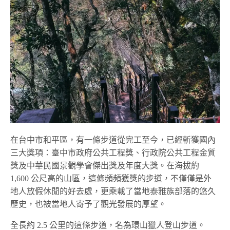
在台中市和平區，有一條步道從完工至今，已經斬獲國內
三大獎項：臺中市政府公共工程獎、行政院公共工程金質
獎及中華民國景觀學會傑出獎及年度大獎。在海拔約
1,600 公尺高的山區，這條頻頻獲獎的步道，不僅僅是外
地人放假休閒的好去處，更乘載了當地泰雅族部落的悠久
歷史，也被當地人寄予了觀光發展的厚望。
全長約 2.5 公里的這條步道，名為環山獵人登山步道。