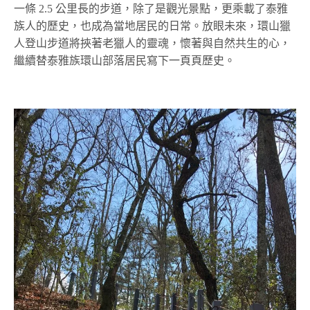
一條 2.5 公里長的步道，除了是觀光景點，更乘載了泰雅
族人的歷史，也成為當地居民的日常。放眼未來，環山獵
人登山步道將挾著老獵人的靈魂，懷著與自然共生的心，
繼續替泰雅族環山部落居民寫下一頁頁歷史。