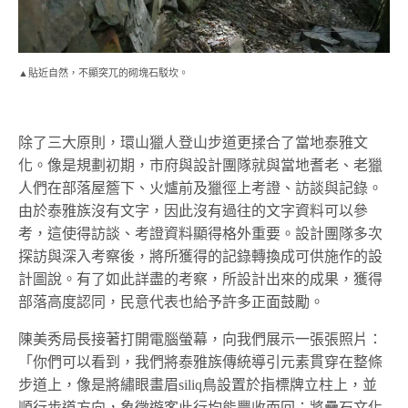
▲貼近自然，不顯突兀的砌塊石駁坎。
除了三大原則，環山獵人登山步道更揉合了當地泰雅文
化。像是規劃初期，市府與設計團隊就與當地耆老、老獵
人們在部落屋簷下、火爐前及獵徑上考證、訪談與記錄。
由於泰雅族沒有文字，因此沒有過往的文字資料可以參
考，這使得訪談、考證資料顯得格外重要。設計團隊多次
探訪與深入考察後，將所獲得的記錄轉換成可供施作的設
計圖說。有了如此詳盡的考察，所設計出來的成果，獲得
部落高度認同，民意代表也給予許多正面鼓勵。
陳美秀局長接著打開電腦螢幕，向我們展示一張張照片：
「你們可以看到，我們將泰雅族傳統導引元素貫穿在整條
步道上，像是將繡眼畫眉siliq鳥設置於指標牌立柱上，並
順行步道方向，象徵遊客此行均能豐收而回；將疊石文化