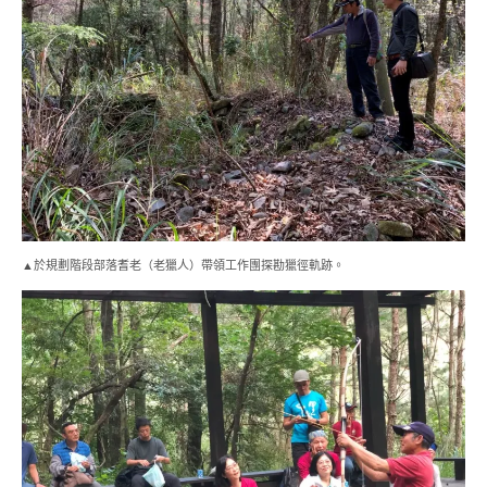
▲於規劃階段部落耆老（老獵人）帶領工作團探勘獵徑軌跡。