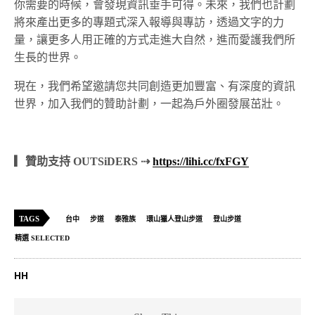
你需要的時候，會發現資訊垂手可得。未來，我們也計劃
將來產出更多的專題式深入報導與專訪，透過文字的力
量，讓更多人用正確的方式走進大自然，進而愛護我們所
生長的世界。
現在，我們希望邀請您共同創造更加豐富、有深度的資訊
世界，加入我們的贊助計劃，一起為戶外圈發展茁壯。
▎贊助支持 OUTSiDERS ⇢
https://lihi.cc/fxFGY
TAGS
台中
步道
泰雅族
環山獵人登山步道
登山步道
精選 SELECTED
HH