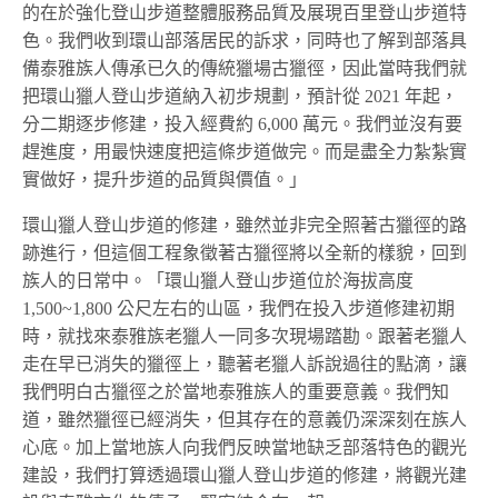
的在於強化登山步道整體服務品質及展現百里登山步道特
色。我們收到環山部落居民的訴求，同時也了解到部落具
備泰雅族人傳承已久的傳統獵場古獵徑，因此當時我們就
把環山獵人登山步道納入初步規劃，預計從 2021 年起，
分二期逐步修建，投入經費約 6,000 萬元。我們並沒有要
趕進度，用最快速度把這條步道做完。而是盡全力紮紮實
實做好，提升步道的品質與價值。」
環山獵人登山步道的修建，雖然並非完全照著古獵徑的路
跡進行，但這個工程象徵著古獵徑將以全新的樣貌，回到
族人的日常中。「環山獵人登山步道位於海拔高度
1,500~1,800 公尺左右的山區，我們在投入步道修建初期
時，就找來泰雅族老獵人一同多次現場踏勘。跟著老獵人
走在早已消失的獵徑上，聽著老獵人訴說過往的點滴，讓
我們明白古獵徑之於當地泰雅族人的重要意義。我們知
道，雖然獵徑已經消失，但其存在的意義仍深深刻在族人
心底。加上當地族人向我們反映當地缺乏部落特色的觀光
建設，我們打算透過環山獵人登山步道的修建，將觀光建