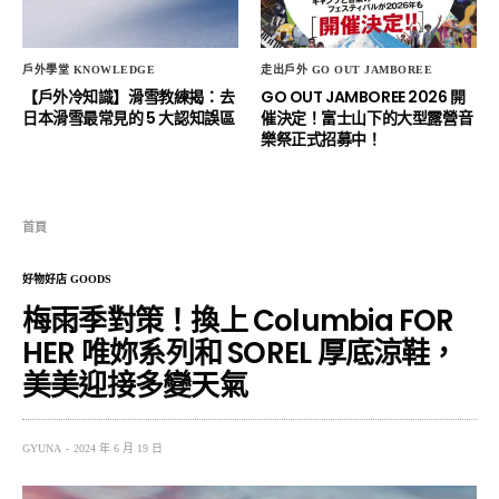
戶外學堂 KNOWLEDGE
走出戶外 GO OUT JAMBOREE
【戶外冷知識】滑雪教練揭：去
GO OUT JAMBOREE 2026 開
日本滑雪最常見的 5 大認知誤區
催決定！富士山下的大型露營音
樂祭正式招募中！
首頁
好物好店 GOODS
梅雨季對策！換上 Columbia FOR
HER 唯妳系列和 SOREL 厚底涼鞋，
美美迎接多變天氣
GYUNA
2024 年 6 月 19 日