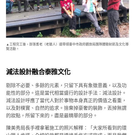
▲工程完工後，部落耆老（老獵人）還帶領臺中市政府觀旅局團隊體驗射箭及文化導
覽活動。
減法設計融合泰雅文化
剔除不必要、多餘的元素，只留下具有象徵意義，以及功
能性的部分。這是當代相當盛行的設計手法：減法設計。
減法設計呼應了當代人對於事物本身真正的價值之看重，
以及對樸實、自然的追求。捨棄掉豪奢的裝飾，丟掉無謂
的妝點，所留下來的，盡是最精華的部分。
陳美秀局長手裡拿著施工的照片解釋：「大家所看到的環