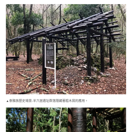
▲泰雅族歷史場景-半穴居遺址群落隱藏著粗木屑的應用。