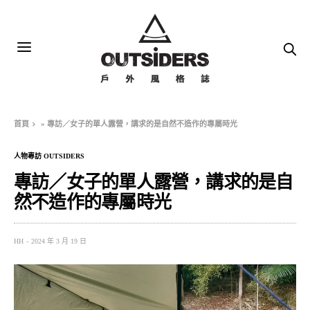
首頁
»
專訪／女子的單人露營，講求的是自然不造作的專屬時光
人物專訪 OUTSIDERS
專訪／女子的單人露營，講求的是自
然不造作的專屬時光
HH
2024 年 3 月 19 日