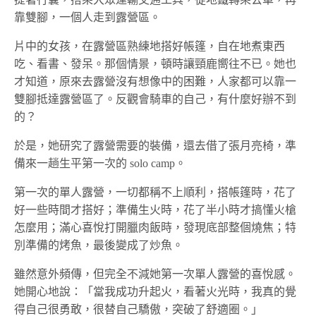
靠雙腳，一個人走到露營區。
片中的女孩，在露營區熟練地搭好帳篷，自在地煮東西
吃、看書、發呆。那個情景，頓時讓頸鹿嚮往不已。她也
才知道，原來去露營沒有想像中的困難，人家都可以靠一
雙腳抵達露營區了。反觀會騎車的自己，有什麼好辦不到
的？
於是，她研究了露營需要的裝備，還去借了張月亮椅，準
備來一趟生平第一次的 solo camp。
第一次的單人露營，一切都稱不上順利，搭帳篷時，花了
好一些時間才搭好；準備生火時，花了半小時才搞懂火槍
怎麼用；滿心喜悅打開臘肉飯時，發現底部整個燒焦；特
別準備的烤魚，最後變成了炒魚。
雖然意外頻傳，但完全不減她第一次單人露營的喜悅感。
她開心地說：「當我成功升起火，看著火光時，我真的覺
得自己很勇敢，很替自己驕傲，突破了舒適圈。」