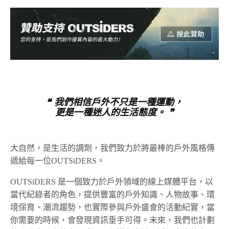
❝ 我們相信戶外不只是一種運動，
更是一種迷人的生活態度。 ❞
大自然，是生活的調劑，我們致力於將最棒的戶外風格傳
遞給每一位OUTSiDERS。
OUTSiDERS 是一個致力於戶外領域的線上媒體平台，以
當代紀錄者的角色，提供豐富的戶外知識、人物故事、環
境保育、潮流趨勢，也實際參與戶外盛會的活動紀實，當
你需要的時候，會發現資訊垂手可得。未來，我們也計劃