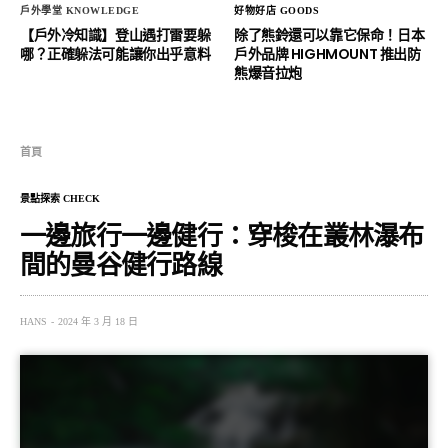
戶外學堂 KNOWLEDGE
好物好店 GOODS
【戶外冷知識】登山遇打雷要躲
除了熊鈴還可以靠它保命！日本
哪？正確躲法可能讓你出乎意料
戶外品牌 HIGHMOUNT 推出防
熊爆音拉炮
首頁
景點探索 CHECK
一邊旅行一邊健行：穿梭在叢林瀑布
間的曼谷健行路線
HANS
2024 年 3 月 18 日