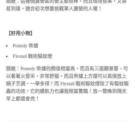
頸鹿：這幾個露營區的營主都很棒，而且環境很美，又容
易到達，適合初次想要挑戰單人露營的人喔！
【好用小物】
Pomoly 柴爐
Flextail 戰術驅蚊燈
頸鹿：Pomoly 柴爐的顏值相當高，而且有三面觀景窗，可
以看著火發呆，非常舒服。而且柴爐上方還可以直接放上
鍋子烹調，一舉多得！而 Flextail 戰術驅蚊燈除了有驅蚊驅
蟲的功效，它的續航力也讓我相當驚豔！放一整晚到隔天
早上都還會亮！