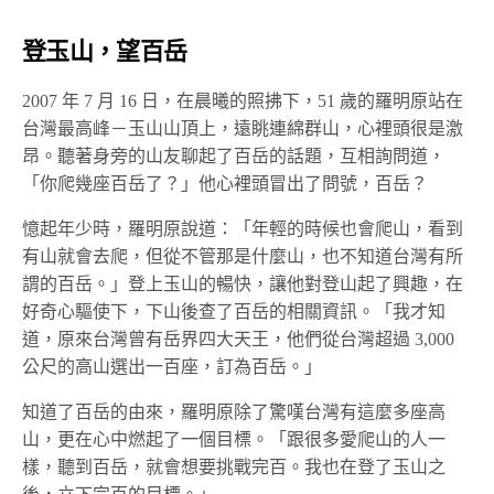
登玉山，望百岳
2007 年 7 月 16 日，在晨曦的照拂下，51 歲的羅明原站在
台灣最高峰－玉山山頂上，遠眺連綿群山，心裡頭很是激
昂。聽著身旁的山友聊起了百岳的話題，互相詢問道，
「你爬幾座百岳了？」他心裡頭冒出了問號，百岳？
憶起年少時，羅明原說道：「年輕的時候也會爬山，看到
有山就會去爬，但從不管那是什麼山，也不知道台灣有所
謂的百岳。」登上玉山的暢快，讓他對登山起了興趣，在
好奇心驅使下，下山後查了百岳的相關資訊。「我才知
道，原來台灣曾有岳界四大天王，他們從台灣超過 3,000
公尺的高山選出一百座，訂為百岳。」
知道了百岳的由來，羅明原除了驚嘆台灣有這麼多座高
山，更在心中燃起了一個目標。「跟很多愛爬山的人一
樣，聽到百岳，就會想要挑戰完百。我也在登了玉山之