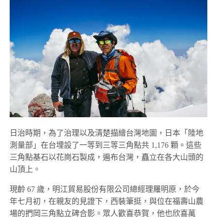
日治時期，為了治理以及清楚描繪台灣地圖，日本「陸地
測量部」在台埋設了一等到三等三角點共 1,176 顆。這些
三角點基石以花崗石製成，遍布台灣，矗立在各大山頭的
山頂上。
現齡 67 歲，明江貿易股份有限公司總經理羅明原，於今
年七月初，在親友的見證下，西裝筆挺，與位在福壽山農
場的捫岡三角點立碑合影。眾人歡喜恭賀，他也欣喜萬