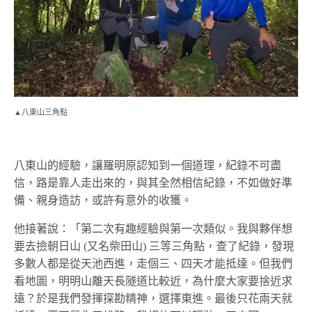
▲八東山三角點
八東山的經驗，讓羅明原認知到一個道理，紀錄不可盡
信，路是靠人走出來的，與其全然相信紀錄，不如做好準
備、親身造訪，或許有意外的收獲。
他接著說：「第二次有趣經驗與第一次類似。我與夥伴想
要去撿朝日山 (又名柴田山) 三等三角點，查了紀錄，發現
多數人都是從天池西進，走個三、四天才能抵達。但我們
看地圖，明明山離天長隧道比較近，為什麼大家要捨近求
遠？於是我們發揮探勘精神，選擇東進。最後只花兩天就