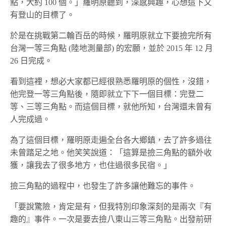
點，大約 100 個。」羅明原聽到，深感興趣，心想這下又
有登山的目標了。
於是在挑戰第二輪百岳的時候，羅明原就立下要撿完所有
台灣一等三角點 (陸地測量部) 的宏願，並於 2015 年 12 月
26 日完成。
看到這裡，想必大家都已經很熟悉羅明原的個性，沒錯，
他完登一等三角點後，隨即就立下下一個目標：完登二
等、三等三角點。而這個目標，就他所知，台灣還未曾有
人完成過。
為了這個目標，羅明原走遍全台各大鄉鎮，去了許多過往
未曾踏足之地。他笑笑說道：「這算是撿三角點的額外收
獲，讓我去了很多地方，也住過很多民宿。」
撿三角點的過程中，也發生了許多讓他難忘的事件。
「要說驚險，肯定是有，但我特別印象深刻的是兩次『有
趣的』事件。一次是要去撿八東山三等三角點。出發前研