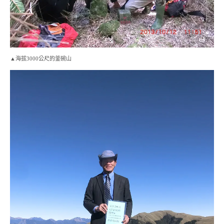
▲海拔3000公尺的釜碗山