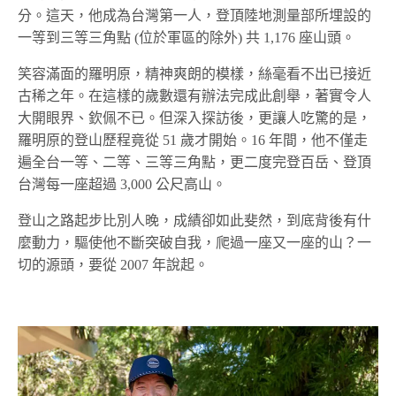
分。這天，他成為台灣第一人，登頂陸地測量部所埋設的
一等到三等三角點 (位於軍區的除外) 共 1,176 座山頭。
笑容滿面的羅明原，精神爽朗的模樣，絲毫看不出已接近
古稀之年。在這樣的歲數還有辦法完成此創舉，著實令人
大開眼界、欽佩不已。但深入探訪後，更讓人吃驚的是，
羅明原的登山歷程竟從 51 歲才開始。16 年間，他不僅走
遍全台一等、二等、三等三角點，更二度完登百岳、登頂
台灣每一座超過 3,000 公尺高山。
登山之路起步比別人晚，成績卻如此斐然，到底背後有什
麼動力，驅使他不斷突破自我，爬過一座又一座的山？一
切的源頭，要從 2007 年說起。