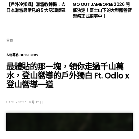
【戶外冷知識】滑雪教練揭：去
GO OUT JAMBOREE 2026 開
日本滑雪最常見的 5 大認知誤區
催決定！富士山下的大型露營音
樂祭正式招募中！
首頁
人物專訪 OUTSIDERS
最體貼的那⼀塊，領你走過千⼭萬
⽔，登⼭嚮導的⼾外獨⽩ Ft. Odlo x
登山嚮導一道
HANS
2023 年 8 月 17 日