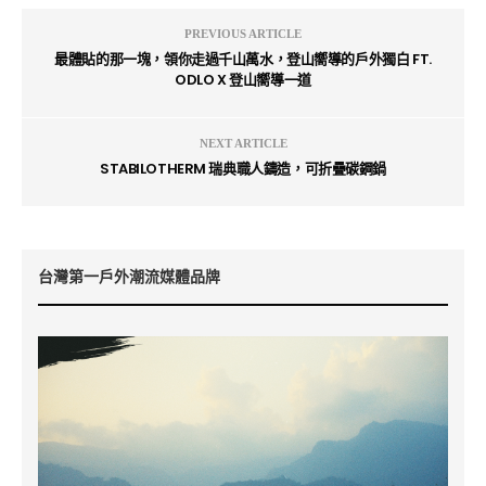
PREVIOUS ARTICLE
最體貼的那⼀塊，領你走過千⼭萬⽔，登⼭嚮導的⼾外獨⽩ FT.
ODLO X 登山嚮導一道
NEXT ARTICLE
STABILOTHERM 瑞典職人鑄造，可折疊碳鋼鍋
台灣第一戶外潮流媒體品牌