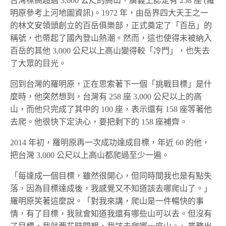
台灣標高超過 3,000 公尺的高山，廣義上認定有 258 座 (羅
明原參考上河地圖資訊)。1972 年，由岳界四大天王之一
的林文安領頭創立的百岳俱樂部，正式奠定了「百岳」的
稱號，也帶起了國內登山熱潮。然而，這也使得未被納入
百岳的其他 3,000 公尺以上高山變得較「冷門」，也失去
了大眾的目光。
回到台灣的羅明原，正在思索著下一個「挑戰目標」是什
麼時，他突然想到，台灣有 258 座 3,000 公尺以上的高
山，而他只完成了其中的 100 座，表示還有 158 座等著他
去爬。他很快下定決心，要把剩下的 158 座補齊。
2014 年初，羅明原再一次成功達成目標，年近 60 的他，
把台灣 3,000 公尺以上高山都爬過至少一遍。
「每達成一個目標，雖然很開心，但同時間我也是有點失
落，因為目標達成後，我感覺又不知道該去哪爬山了。」
羅明原笑著這麼說。「對我來講，爬山是一件暢快的事
情，有了目標，我就會知道我還有哪些山可以去。但沒有