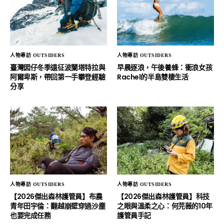
人物專訪 OUTSIDERS
人物專訪 OUTSIDERS
臺灣囡仔冬季遠征波蘭塔特拉與
早晨逐浪，午後養蜂：衝浪女孩
阿爾卑斯，帶回第一手攀登經驗
Rachel的半島雙棲生活
分享
人物專訪 OUTSIDERS
人物專訪 OUTSIDERS
【2026傑出森林護管員】布農
【2026傑出森林護管員】科技
青年田宇倫：翻越崩壁穿過沙塵
之眼與溫柔之心：何芫薇的10年
也要完成任務
護管員手記