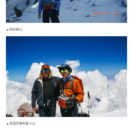
▲四姑娘山
▲登頂厄爾布魯士山