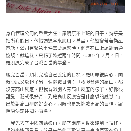
身負管理公司的重責大任，羅明原不上班的日子，幾乎是
把所有假日、休假通通拿來爬山。甚至，他還會帶著衛星
電話，公司有緊急事件需要連繫時，他會在山上遠距溝通
協調。就這樣，只花了將近兩年時間，2009 年 7 月 4 日，
羅明原完成了台灣百岳的攀登。
爬完百岳，順利完成自己設定的目標，羅明原很開心，同
時心底又燃起了另一個挑戰目標：「我爬台灣的高山，都
沒有高山反應，但我看過別人有高山反應的樣子，好像很
難受。我就很好奇，到底高山反應會是什麼樣的感覺？」
出於對高山症的好奇心，同時也是想挑戰更高的目標，羅
明原決定往國外前進。
「我先去了中國四姑娘山，爬了兩座。後來聽到七頂峰，
想說來挑戰看看，於是先後爬了歐洲第一高峰厄爾布魯士