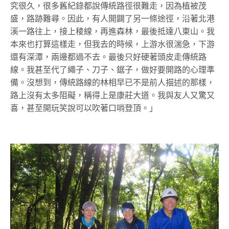
究很久，很多舊紀錄都說傳統路徑很難走，因為植被茂
盛，路跡難尋。因此，有人開闢了另一條途徑，沿著北港
溪一路往上，接上稜線，再進森林，最後抵達八東山。我
本來也打算這樣走，但我去的時候，上游水很湍急，下游
還有深潭，兩邊都過不去。最後只好硬著頭皮走傳統路
線。我甚至代了繩子、刀子、鋸子，做好要開路的心理準
備。沒想到，傳統路線的林相早已不是前人描述的那樣，
路上沒有太多阻礙，稱得上是康莊大道。我與友人又驚又
喜，甚至開玩笑說可以吹著口哨登頂。」