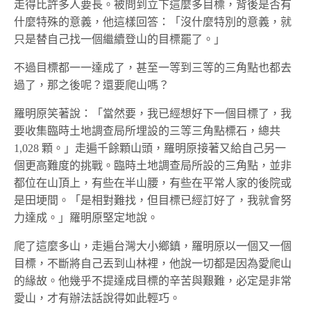
走得比許多人要長。被問到立下這麼多目標，背後是否有
什麼特殊的意義，他這樣回答：「沒什麼特別的意義，就
只是替自己找一個繼續登山的目標罷了。」
不過目標都一一達成了，甚至一等到三等的三角點也都去
過了，那之後呢？還要爬山嗎？
羅明原笑著說：「當然要，我已經想好下一個目標了，我
要收集
臨時土地調查局
所埋設的三等三角點標石，總共
1,028 顆。」走遍千餘顆山頭，羅明原接著又給自己另一
個更高難度的挑戰。臨時土地調查局所設的三角點，並非
都位在山頂上，有些在半山腰，有些在平常人家的後院或
是田埂間。「是相對難找，但目標已經訂好了，我就會努
力達成。」羅明原堅定地說。
爬了這麼多山，走遍台灣大小鄉鎮，羅明原以一個又一個
目標，不斷將自己丟到山林裡，他說一切都是因為愛爬山
的緣故。他幾乎不提達成目標的辛苦與艱難，必定是非常
愛山，才有辦法話說得如此輕巧。