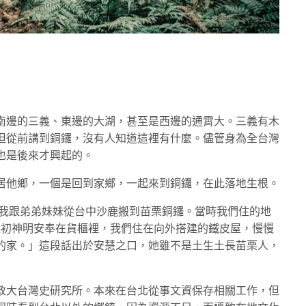
南邊的三義、東邊的大湖，甚至是西邊的通霄大。三義有木
但從前講到銅鑼，沒有人知道這裡有什麼。儘管身為全台灣
也是後來才興起的。
居他鄉，一個是回到家鄉，一起來到銅鑼，在此落地生根。
著我跟弟弟妹妹從台中沙鹿搬到苗栗銅鑼。當時我們住的地
。起初神明安奉在貨櫃裡，我們住在向外搭建的鐵皮屋，慢慢
的家。」這段話出於安慧之口，她雖不是土生土長苗栗人，
政大台灣史研究所。本來在台北從事文資保存相關工作，但