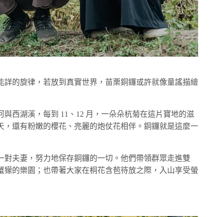
能詳的旋律，若放到真實世界，苗栗銅鑼或許就像童謠描繪
與西湖溪，每到 11、12 月，一朵朵杭菊在這片寶地的滋
天，還有粉嫩的櫻花、亮麗的炮仗花相伴。銅鑼就是這麼一
有一對夫妻，努力地保存銅鑼的一切。他們帶領群眾走進雙
蟹獴的樂園；也帶著大家在桐花含苞待放之際，入山享受螢