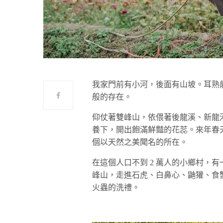
我家門前有小河，後面有山坡。耳熟
般的存在。
仰仗著雙峰山，依偎著後龍溪、新龍河
養下，開出飽滿鮮豔的花蕊。來年春
個以天然之美聞名的所在。
在這個人口不到 2 萬人的小鄉村，
峰山，走進石虎、白鼻心、鼬獾、食
火蟲的洗禮。