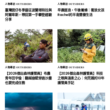
人物專訪 OUTSIDERS
人物專訪 OUTSIDERS
臺灣囡仔冬季遠征波蘭塔特拉與
早晨逐浪，午後養蜂：衝浪女孩
阿爾卑斯，帶回第一手攀登經驗
Rachel的半島雙棲生活
分享
人物專訪 OUTSIDERS
人物專訪 OUTSIDERS
【2026傑出森林護管員】布農
【2026傑出森林護管員】科技
青年田宇倫：翻越崩壁穿過沙塵
之眼與溫柔之心：何芫薇的10年
也要完成任務
護管員手記