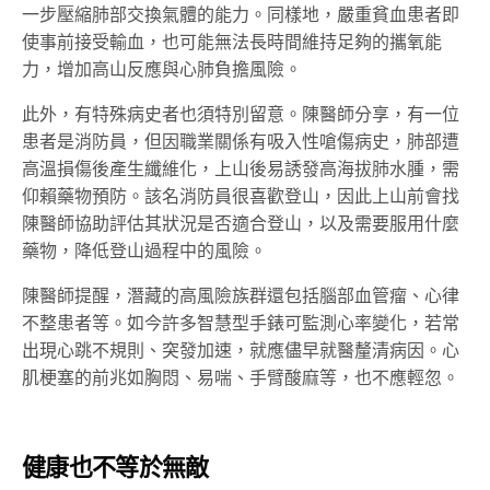
一步壓縮肺部交換氣體的能力。同樣地，嚴重貧血患者即
使事前接受輸血，也可能無法長時間維持足夠的攜氧能
力，增加高山反應與心肺負擔風險。
此外，有特殊病史者也須特別留意。陳醫師分享，有一位
患者是消防員，但因職業關係有吸入性嗆傷病史，肺部遭
高溫損傷後產生纖維化，上山後易誘發高海拔肺水腫，需
仰賴藥物預防。該名消防員很喜歡登山，因此上山前會找
陳醫師協助評估其狀況是否適合登山，以及需要服用什麼
藥物，降低登山過程中的風險。
陳醫師提醒，潛藏的高風險族群還包括腦部血管瘤、心律
不整患者等。如今許多智慧型手錶可監測心率變化，若常
出現心跳不規則、突發加速，就應儘早就醫釐清病因。心
肌梗塞的前兆如胸悶、易喘、手臂酸麻等，也不應輕忽。
健康也不等於無敵