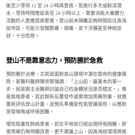
後至少等待 12 至 24 小時再登高，若進行多次或較深潛
水，等待時間應延長至 24 小時以上，需要消耗大量體力
活動的人更應提高警覺。登山前未隔離足夠時間前往高海
拔地區，可能引發關節痛、頭痛、皮下浮腫甚至神經症
狀，十分危險。
登山不是靠意志力，預防勝於急救
預防勝於治療，尤其是面對高山環境中潛在致命的健康風
險。家醫科醫師陳崇賢強調：「上山前，最基本的第一
步，就是跟主治醫師討論自己的身體狀況是否穩定。」像
是氣喘患者，若近期有反覆發作或需增加用藥劑量，就應
重新評估登山計畫，並預先準備急性氣管擴張劑，以應對
突發喘鳴或呼吸困難。
慢性阻塞性肺病患者，若在平地就已經出現呼吸困難，即
使用藥仍無明顯改善，更不建議上山，因高海拔環境將進