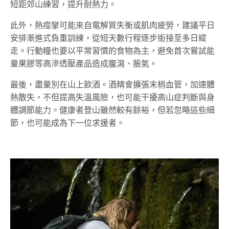
短距郊山練習，提升耐熱力。
此外，熱痙攣可能來自電解質失衡或肌肉疲勞，建議平日
安排漸進式負重訓練，從短天數行程逐步銜接至多日縱
走。行動糧也要以平常習慣的食物為主，避免首次嘗試能
量果膠等高滲透壓產品造成腹瀉、脹氣。
最後，盡量別在山上飲酒。酒精會擴張末梢血管，加速體
熱散失，不但提高失溫風險，也可能干擾高山症判斷與身
體調節能力。健康者登山雖然較有餘裕，但若忽略這些細
節，也可能成為下一位求援者。