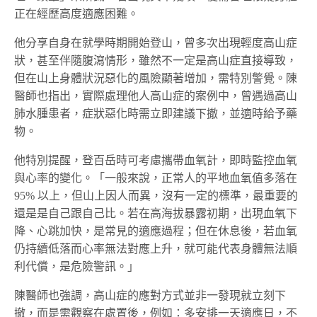
正在經歷高度適應困難。
他分享自身在就學時期開始登山，曾多次出現輕度高山症
狀，甚至伴隨腹瀉情形，雖然不一定是高山症直接導致，
但在山上身體狀況惡化的風險顯著增加，需特別警覺。陳
醫師也指出，實際處理他人高山症的案例中，曾遇過高山
肺水腫患者，症狀惡化時需立即建議下撤，並適時給予藥
物。
他特別提醒，登百岳時可考慮攜帶血氧計，即時監控血氧
與心率的變化。「一般來說，正常人的平地血氧值多落在
95% 以上，但山上因人而異，沒有一定的標準，最重要的
還是是自己跟自己比。若在高海拔暴露初期，出現血氧下
降、心跳加快，是常見的適應過程；但在休息後，若血氧
仍持續低落而心率無法對應上升，就可能代表身體無法順
利代償，是危險警訊。」
陳醫師也強調，高山症的應對方式並非一發現就立刻下
撤，而是需觀察在處置後，例如：多安排一天適應日，不