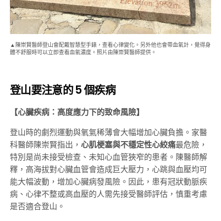
▲陳崇賢醫師登山會配戴智慧型手錶，查看心律變化。另外他也會帶血氧計，覺得身
體不舒服時可以立即查看血氧濃度。照片由陳崇賢醫師提供。
登山要注意的 5 個疾病
【心臟疾病：高度應力下的致命風險】
登山時的劇烈運動與氧氣稀薄會大幅增加心臟負擔。家醫
科醫師陳崇賢指出，
心肌梗塞與不穩定性心絞痛
最危險，
特別是尚未接受檢查、未知心血管狹窄的患者。陳醫師解
釋，高海拔對心臟血管會造成巨大壓力，心跳與血壓均可
能大幅波動，增加心臟病發風險。因此，患有冠狀動脈疾
病、心律不整或高血壓的人需先接受醫師評估，慎重考慮
是否適合登山。