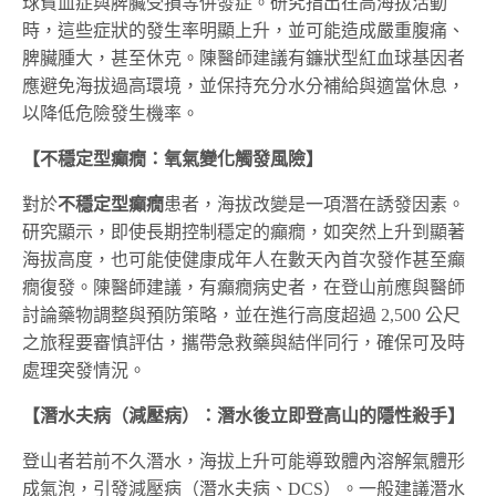
球貧血症與脾臟受損等併發症。研究指出在高海拔活動
時，這些症狀的發生率明顯上升，並可能造成嚴重腹痛、
脾臟腫大，甚至休克。陳醫師建議有鐮狀型紅血球基因者
應避免海拔過高環境，並保持充分水分補給與適當休息，
以降低危險發生機率。
【不穩定型癲癇：氧氣變化觸發風險】
對於
不穩定型癲癇
患者，海拔改變是一項潛在誘發因素。
研究顯示，即使長期控制穩定的癲癇，如突然上升到顯著
海拔高度，也可能使健康成年人在數天內首次發作甚至癲
癇復發。陳醫師建議，有癲癇病史者，在登山前應與醫師
討論藥物調整與預防策略，並在進行高度超過 2,500 公尺
之旅程要審慎評估，攜帶急救藥與結伴同行，確保可及時
處理突發情況。
【潛水夫病（減壓病）：潛水後立即登高山的隱性殺手】
登山者若前不久潛水，海拔上升可能導致體內溶解氣體形
成氣泡，引發減壓病（潛水夫病、DCS）。一般建議潛水