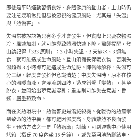
即使是平時運動習慣良好、身體健康的登山者，上山時仍
要注意幾項常見但易被忽視的健康風險，尤其是「失溫」
與「熱傷害」。
失溫常被誤認為只有冬季才會發生，但實際上只要衣物濕
冷、風速加劇，就可能導致體溫快速下降。醫師提醒，登
山請記得「333 原則」：3 小時失溫、3 天缺水、3 週無
食，就可能造成生命風險。登山須備妥保暖衣物，否則失
溫超過 3 小時即可能造成生命危險。陳醫師解釋，失溫可
分三級，輕度會發抖但意識清楚；中度失溫時，原本在核
心的溫暖血液，會灌流到四肢，造成錯覺「變熱」，甚至
脫衣，並開始出現意識混亂；重度則可能失去意識、昏
迷，嚴重恐致命。
而在炎熱環境中，熱傷害更是潛藏殺機。從輕微的熱痙攣
到致命的熱中暑，都可能因濕度高、身體散熱不良而發
生。預防方法之一是「熱適應」訓練，可到運動中心使用
烤箱（攝氏 70 度內坐 15 分鐘），或先至河濱騎腳踏車、