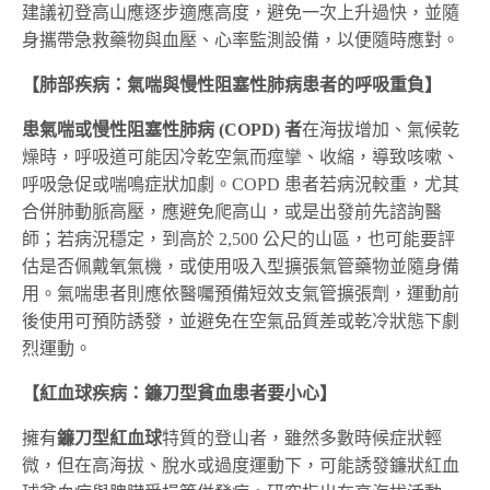
建議初登高山應逐步適應高度，避免一次上升過快，並隨
身攜帶急救藥物與血壓、心率監測設備，以便隨時應對。
【肺部疾病：氣喘與慢性阻塞性肺病患者的呼吸重負】
患氣喘或慢性阻塞性肺病 (COPD) 者
在海拔增加、氣候乾
燥時，呼吸道可能因冷乾空氣而痙攣、收縮，導致咳嗽、
呼吸急促或喘鳴症狀加劇。COPD 患者若病況較重，尤其
合併肺動脈高壓，應避免爬高山，或是出發前先諮詢醫
師；若病況穩定，到高於 2,500 公尺的山區，也可能要評
估是否佩戴氧氣機，或使用吸入型擴張氣管藥物並隨身備
用。氣喘患者則應依醫囑預備短效支氣管擴張劑，運動前
後使用可預防誘發，並避免在空氣品質差或乾冷狀態下劇
烈運動。
【紅血球疾病：鐮刀型貧血患者要小心】
擁有
鐮刀型紅血球
特質的登山者，雖然多數時候症狀輕
微，但在高海拔、脫水或過度運動下，可能誘發鐮狀紅血