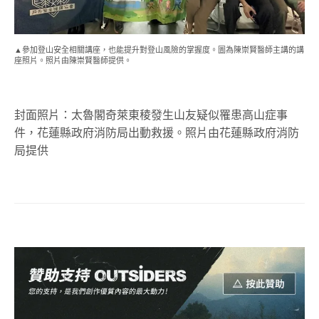
▲參加登山安全相關講座，也能提升對登山風險的掌握度。圖為陳崇賢醫師主講的講
座照片。照片由陳崇賢醫師提供。
封面照片：太魯閣奇萊東稜發生山友疑似罹患高山症事
件，花蓮縣政府消防局出動救援。照片由花蓮縣政府消防
局提供