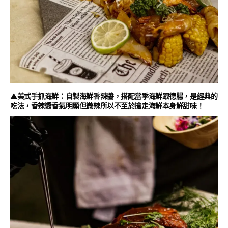
▲美式手抓海鮮：自製海鮮香辣醬，搭配當季海鮮跟德腸，是經典的
吃法，香辣醬香氣明顯但微辣所以不至於搶走海鮮本身鮮甜味！