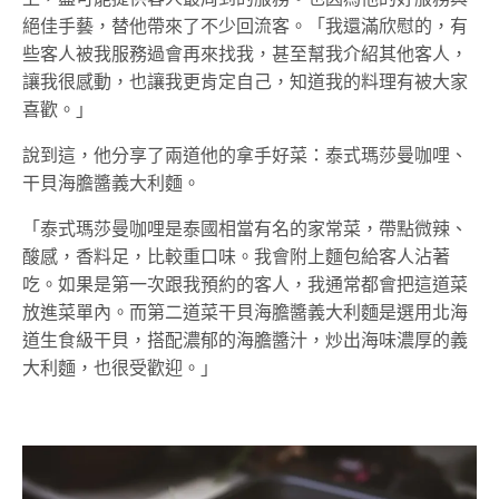
絕佳手藝，替他帶來了不少回流客。「我還滿欣慰的，有
些客人被我服務過會再來找我，甚至幫我介紹其他客人，
讓我很感動，也讓我更肯定自己，知道我的料理有被大家
喜歡。」
說到這，他分享了兩道他的拿手好菜：泰式瑪莎曼咖哩、
干貝海膽醬義大利麵。
「泰式瑪莎曼咖哩是泰國相當有名的家常菜，帶點微辣、
酸感，香料足，比較重口味。我會附上麵包給客人沾著
吃。如果是第一次跟我預約的客人，我通常都會把這道菜
放進菜單內。而第二道菜干貝海膽醬義大利麵是選用北海
道生食級干貝，搭配濃郁的海膽醬汁，炒出海味濃厚的義
大利麵，也很受歡迎。」