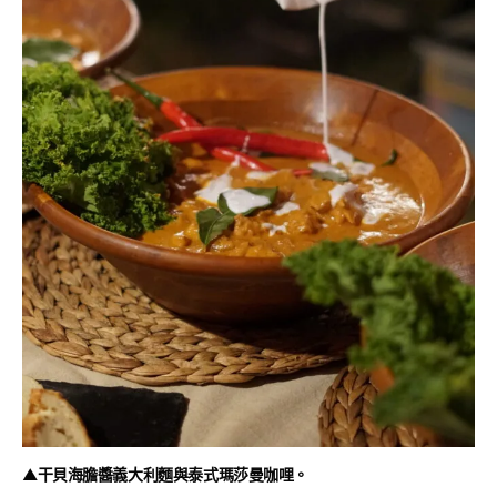
▲干貝海膽醬義大利麵與泰式瑪莎曼咖哩。