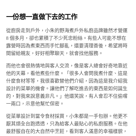
一份想一直做下去的工作
從廚房走到戶外，小朱的野海煮戶外私廚品牌雖然才營運
8 個多月，卻也累積了不少死忠粉絲。有些人可能不想在
露營時因為煮東西而手忙腳亂，還要清理善後，希望將時
間留給親友，好好相聚聊天，就會找他服務。
而他也會很熱情地與客人交流，像是客人總會好奇地靠近
他的天幕，看他煮些什麼。「很多人會問我煮什麼、這是
什麼食材等等，我很喜歡替他們介紹，因為這是我介紹我
設計的菜單的機會。讓他們了解吃進去的東西是如何誕生
的，對我來說意義非凡。」他還笑說，有人會忍不住偷嚐
一兩口，示意他幫忙保密。
從菜單設計到當令食材採買，小朱都是一手包辦。他更不
厭其煩全台跑透透，只為給客人最貼心的私廚服務。在他
最舒服自在的大自然中烹飪，看到客人滿意的幸福樣貌，