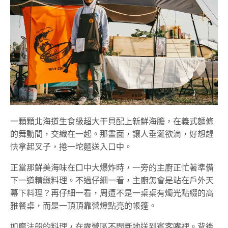
一顆顆北海道生食級超大干貝配上新鮮海膽，在義式麵條
的舞動間，交織在一起。那畫面，讓人垂涎欲滴，好想趕
快拿起叉子，捲一坨麵送入口中。
正當那鮮美海味在口中大爆炸時，一旁的主廚正忙著準備
下一道精緻料理。不過仔細一看，主廚怎會是站在戶外天
幕下料理？再仔細一看，周遭不是一桌桌有燭光點綴的高
雅餐桌，而是一頂頂靠營燈點亮的帳篷。
如魔法般的料理，在露營區不間斷地送到賓客嘴裡。背後