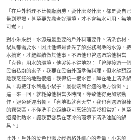
「在戶外料理不比餐廳廚房，要什麼沒什麼，都是要自己
帶到現場，甚至要先勘查好環境，才不會無水可用、無地
可煮。」
對小朱來說，水源是最重要的戶外料理要件。清洗食材、
鍋具都需要水，因此他總是會先了解服務場地的水源，把
水搞定，才能繼續做其他事。不過他也曾遇過讓他相當
「克難」用水的環境，他哭笑不得地說：「曾經接過一個
民宿私廚的案子，我要在民宿外面準備料理，但水龍頭距
離我烹飪的地點很遠，我得接一根水管，蹲在地上清洗鍋
具，再把汙水到進小鍋子，最後端到合適的地方傾倒。」
這一來一回，就耗掉他相當多時間，導致他得更加緊動
作，避免延遲出餐。「有地獄就有天堂，我也有遇過很棒
的露營區，不僅洗手台距離我可烹飪的區域相當近，甚至
還提供熱水，讓我更容易在寒冷的環境下清洗油膩的鍋
具。」
此外，戶外的菜色也需要經過格外細心的考量，小朱解