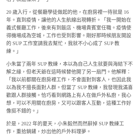
20 歲入行，從餐廳學徒做起的他，在廚房裡一待就是 16
年。直到疫情，讓他的人生航線出現轉折。「我一開始在
義式餐廳工作，後來有到飯店、機場貴賓室任職。疫情使
得機場成為空城，工作也受到影響。剛好那時候朋友開設
的 SUP 工作室請我去幫忙，我就不小心成了 SUP 教
練。」
小朱當了兩年 SUP 教練，本以為自己人生就要與海結下不
解之緣，但老天爺在這時候替他開了另一扇門。他解釋：
「我以前都關在廚房裡工作，不會面對到客人，也因此我
以為我不擅長面對人群。但當了 SUP 教練，我發現我滿喜
歡跟人群接觸。恰巧看到網路上有人在做戶外私廚，我心
想，可以不用關在廚房，又可以跟客人互動，這種工作好
像挺不錯的。」
於是，2022 年的夏天，小朱毅然而然辭掉 SUP 教練工
作，重拾鍋鏟，炒出他的戶外料理夢。