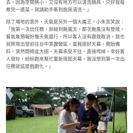
去，因為空間狹小，又沒有地方可以清洗鍋具，只好我每
煮完一道菜，就請助手衝到廚房清洗。」
除了場地的意外，天氣是另外一個大魔王。小朱苦笑說：
「我第一次出任務，就碰到颱風天。那次颱風沒有登陸，
看氣象預報好像天氣還行，所以客人沒有跟我取消，我也
就照常出發前往台中某露營區。當我搭好天幕，開始備
料，突然間傾盆大雨，天幕承受不住，直接垮掉。幸好客
人很好，紛紛跑來幫忙重新搭起天幕。我沒想到第一次出
任務就這麼戲劇化。」