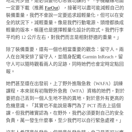
地走完步道，是必須要花心思做功課的。「手機離線地圖
一定要下載（推薦
FarOut
），接著可以盡可能減輕自己的
裝備重量，我們不會說一定要追求超輕量化，但可以在安
全的狀況下，減輕重量。像是我們行動電源、頭燈都換成
輕量的版本，帳篷也是選擇輕量化設計的款式。我們行李
平均約 12 公斤左右，對我們而言是相對舒適的重量。」
除了裝備重要，還有一個也相當重要的觀念：留守人。兩
人在台灣安排了留守人，並隨身配戴 Garmin InReach，留
守人可以隨時觀看兩人的足跡，同時她們也會定時定點回
報。
她們甚至還在出發前，上了野外進階急救（WAFA）訓練
課程，本來就有初階野外急救（WFA）資格的她們，對於
要把自己丟到一個人生地不熟的異地，對於意外有更高的
危機意識。「其實也不能說是專門為了 PCT 而去上這個
課，但我們確實認為，在野外，我們必須要對自己的安全
負責，萬一發生什麼事，至少我們可以自行緊急處裡。」