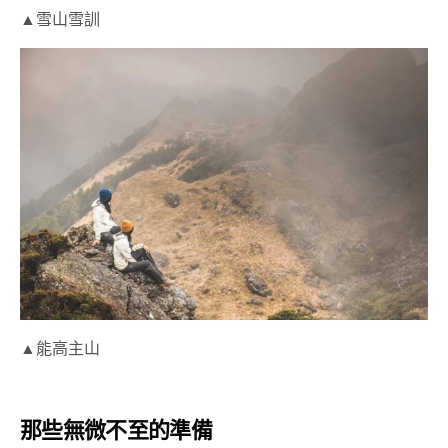
▲雪山雪訓
▲能高主山
那些無微不至的準備