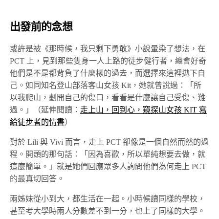
出發前的念想
或許是被《那時候，我只剩下勇敢》小說暈染了想法，在
PCT 上，見到那些隻身一人上路的徒步健行者，總會好奇
他們是不是都背負了什麼樣的過去，而選擇來這裡拋下自
己。如同知名登山部落客山女孩 Kit，她就曾說過：「所
以我爬山，劃開自己的傷口，看看是什麼讓自己受傷、難
過。」（延伸閱讀：
走上山，回到心，窺探山女孩 KIT 寫
給徒步者的情書
）
對於 Lili 與 Vivi 而言，走上 PCT 卻像是一個自然而然的過
程。開頭的那句話：「因為喜歡，所以單純想要去做，就
這麼簡單。」就是她們回應眾多人詢問他們為何走上 PCT
的最真切回答。
兩姊妹從小到大，都生活在一起。小時候讀同樣的學校，
甚至考大學時兩人分數差不到一分，也上了同樣的大學。