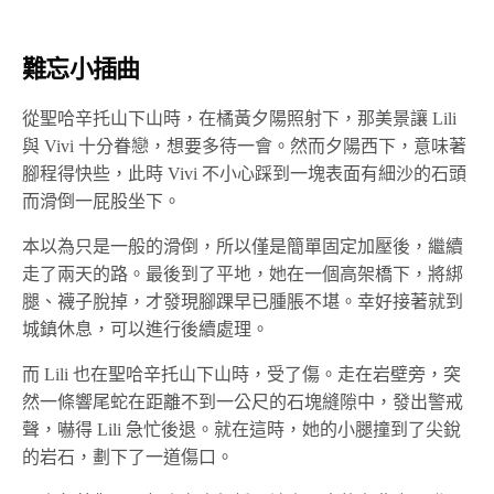
難忘小插曲
從聖哈辛托山下山時，在橘黃夕陽照射下，那美景讓 Lili
與 Vivi 十分眷戀，想要多待一會。然而夕陽西下，意味著
腳程得快些，此時 Vivi 不小心踩到一塊表面有細沙的石頭
而滑倒一屁股坐下。
本以為只是一般的滑倒，所以僅是簡單固定加壓後，繼續
走了兩天的路。最後到了平地，她在一個高架橋下，將綁
腿、襪子脫掉，才發現腳踝早已腫脹不堪。幸好接著就到
城鎮休息，可以進行後續處理。
而 Lili 也在聖哈辛托山下山時，受了傷。走在岩壁旁，突
然一條響尾蛇在距離不到一公尺的石塊縫隙中，發出警戒
聲，嚇得 Lili 急忙後退。就在這時，她的小腿撞到了尖銳
的岩石，劃下了一道傷口。