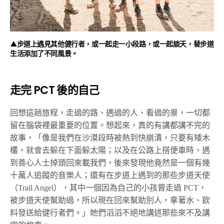
▲步道上遇見其他健行者，或一起走一小段路，或一起談天，替步道
生活添加了不同風景。
走完 PCT 後的自己
回想這趟旅程，走過的路、遇過的人、看過的景，一切都
留在腦袋裡最重要的位置。想起來，真的有講都講不完的
故事，「像是我們在沙漠段時被熱到快崩潰，只要有矮木
欉，就會去躲在下面躲太陽；以及在公路上搭便車時，遇
到善心人士掉頭回來載我們，後來發現他竟然是一個有幾
十萬人追蹤的音樂人；還有在步道上遇到的那些步道天使
（Trail Angel），其中一個因為自己的小孩曾走過 PCT，
被步道天使幫助過，所以現在回來幫助別人，拿著水、飲
料發送給健行者們。」她們滔滔不絕地講述那些來不及講