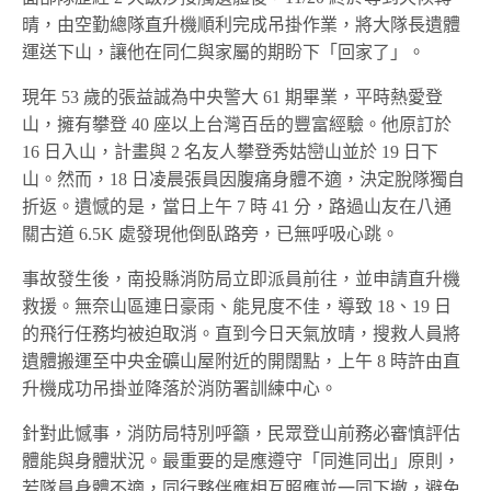
晴，由空勤總隊直升機順利完成吊掛作業，將大隊長遺體
運送下山，讓他在同仁與家屬的期盼下「回家了」。
現年 53 歲的張益誠為中央警大 61 期畢業，平時熱愛登
山，擁有攀登 40 座以上台灣百岳的豐富經驗。他原訂於
16 日入山，計畫與 2 名友人攀登秀姑巒山並於 19 日下
山。然而，18 日凌晨張員因腹痛身體不適，決定脫隊獨自
折返。遺憾的是，當日上午 7 時 41 分，路過山友在八通
關古道 6.5K 處發現他倒臥路旁，已無呼吸心跳。
事故發生後，南投縣消防局立即派員前往，並申請直升機
救援。無奈山區連日豪雨、能見度不佳，導致 18、19 日
的飛行任務均被迫取消。直到今日天氣放晴，搜救人員將
遺體搬運至中央金礦山屋附近的開闊點，上午 8 時許由直
升機成功吊掛並降落於消防署訓練中心。
針對此憾事，消防局特別呼籲，民眾登山前務必審慎評估
體能與身體狀況。最重要的是應遵守「同進同出」原則，
若隊員身體不適，同行夥伴應相互照應並一同下撤，避免