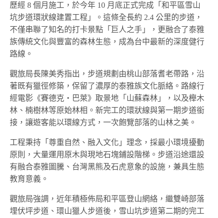
歷經 8 個月施工，於今年 10 月底正式完成「和平區雪山
坑步道環狀線建置工程」。這條全長約 2.4 公里的步道，
不僅串聯了知名的打卡景點「巨人之手」，更融合了泰雅
族傳統文化與豐富的森林生態，成為台中最新的深度健行
路線。
觀旅局長陳美秀指出，步道規劃由桃山部落耆老帶路，沿
著既有獵徑修築，保留了濃厚的泰雅族文化脈絡。路線行
經電影《賽德克‧巴萊》取景地「山蘇森林」，以及櫸木
林、楠樹林等原始林相。新完工的環狀線與第一期步道銜
接，讓遊客能以環線方式，一次飽覽部落的山林之美。
工程秉持「尊重自然、融入文化」理念，採最小環境擾動
原則，大量運用原木與現地石塊鋪設階梯。步道沿途還設
有融合泰雅圖騰、台灣黑熊及石虎意象的設施，兼具生態
教育意義。
觀旅局強調，近年積極佈局和平區登山網絡，繼雙崎部落
埋伏坪步道、環山獵人步道後，雪山坑步道第二期的完工