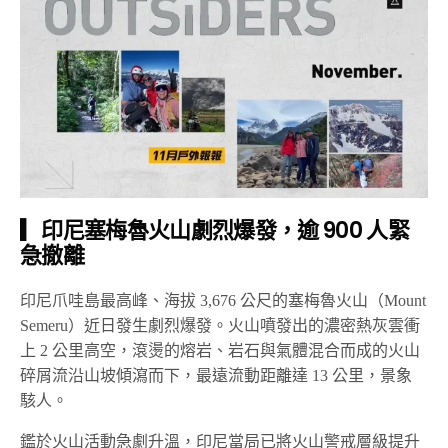
▎印尼塞梅魯火山劇烈爆發，逾 900 人緊
急撤離
印尼爪哇島最高峰、海拔 3,676 公尺的塞梅魯火山（Mount
Semeru）近日發生劇烈爆發。火山噴發出的濃密熱灰雲衝
上 2 公里高空，滾燙的熔岩、岩石與氣體混合而成的火山
碎屑流沿山坡傾瀉而下，最遠流動距離達 13 公里，景象
駭人。
鑑於火山活動急劇升溫，印尼當局已將火山警戒層級提升