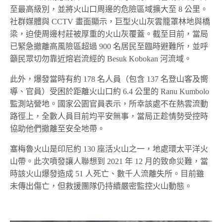
至最高級別，並將火山口周邊的危險區域擴大至 8 公里。
社群媒體與 CCTV 畫面顯示，巨型火山灰雲籠罩林地與橋
梁，迫使周邊村莊被厚重的火山灰覆蓋。截至目前，當局
已緊急撤離高風險區超過 900 名居民至臨時避難所，並呼
籲民眾切勿靠近熔岩流經的 Besuk Kobokan 河流域。
此外，爆發當時有約 178 名人員（包含 137 名登山客及嚮
導、官員）受困於距離火山口約 6.4 公里的 Ranu Kumbolo
監測站營地。國家公園官員表示，所幸該處不在熱雲流動
路徑上，全數人員目前均平安無事，當局正趁情勢受控時
協助他們撤離至安全地帶。
塞梅魯火山是印尼約 130 座活火山之一，地處環太平洋火
山帶。此次噴發讓人聯想到 2021 年 12 月的致命災難，當
時該火山爆發造成 51 人死亡、數千人流離失所。目前雖
未傳出傷亡，但救援團隊仍持續嚴密監控火山動態。