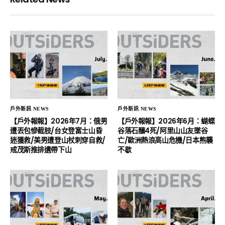
戶外新訊 NEWS
戶外新訊 NEWS
【戶外報報】2026年7月：俄男
【戶外報報】2026年6月：蝴蝶
遭丟包慘截肢/台女登富士山昏
谷落石釀4死/阿里山山友墜谷
迷獲救/美男遭登山杖刺穿自救/
亡/歐洲熱浪高山危機/日本熊襲
戒茂斯推排遺帶下山
不歇