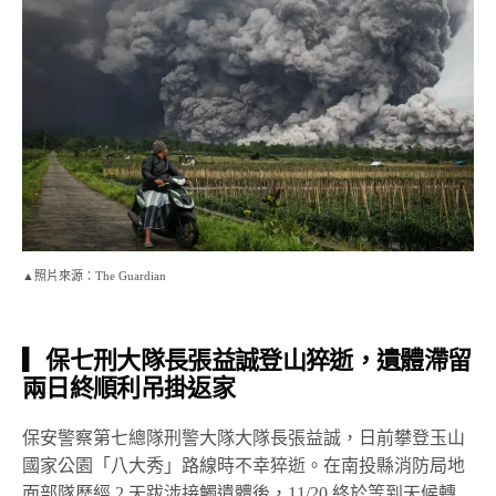
▲照片來源：The Guardian
▎保七刑大隊長張益誠登山猝逝，遺體滯留
兩日終順利吊掛返家
保安警察第七總隊刑警大隊大隊長張益誠，日前攀登玉山
國家公園「八大秀」路線時不幸猝逝。在南投縣消防局地
面部隊歷經 2 天跋涉接觸遺體後，11/20 終於等到天候轉