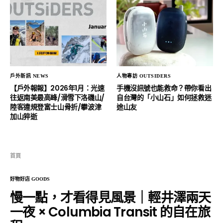
戶外新訊 NEWS
人物專訪 OUTSIDERS
【戶外報報】2026年1月：光速
手機沒訊號也能救命？帶你看出
往返南美最高峰/滑雪下洛磯山/
自台灣的「小山石」如何拯救迷
陸客違規登富士山骨折/攀波津
途山友
加山猝逝
首頁
好物好店 GOODS
慢一點，才看得見風景｜輕井澤兩天
一夜 × Columbia Transit 的自在旅