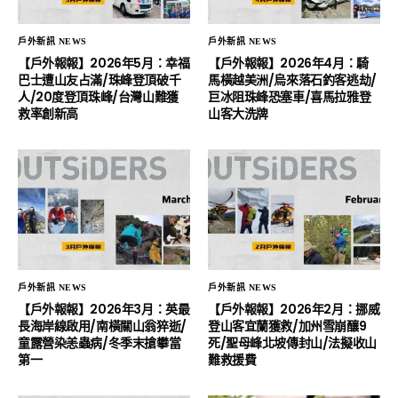
戶外新訊 NEWS
戶外新訊 NEWS
【戶外報報】2026年5月：幸福
【戶外報報】2026年4月：騎
巴士遭山友占滿/珠峰登頂破千
馬橫越美洲/烏來落石釣客逃劫/
人/20度登頂珠峰/台灣山難獲
巨冰阻珠峰恐塞車/喜馬拉雅登
救率創新高
山客大洗牌
戶外新訊 NEWS
戶外新訊 NEWS
【戶外報報】2026年3月：英最
【戶外報報】2026年2月：挪威
長海岸線啟用/南橫關山翁猝逝/
登山客宜蘭獲救/加州雪崩釀9
童露營染恙蟲病/冬季末搶攀當
死/聖母峰北坡傳封山/法擬收山
第一
難救援費