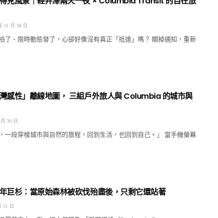
見風景｜輕井澤兩天一夜 × Columbia Transit 的自在旅
年 11 月 30 日
拍了、限時動態發了，心卻好像沒有真正「抵達」嗎？ 關掉通知，重新
感性」離線地圖， 三組戶外旅人與 Columbia 的城市與
 月 30 日
，一段穿梭城市與自然的旅程，回到生活，也回到自己。」 當手機螢幕
年巨杉：當原始森林被砍伐殆盡後，只剩它還站著
月 11 日