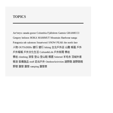
TOPICS
Arc'teryx
canada goose
Columbia
Fjällräven
Garmin
GRAMICCI
Gregory
helinox
HOKA
MAMMUT
Mountain Hardwear
nanga
Patagonia
rab
salomon
Smartwool
SNOW PEAK
the north face
人物 OUTSiDERs
健行
健行 hiking
台北戶外店
山難
帳篷
戶外
戶外報報
戶外文化生活 Culture&Life
戶外新聞
攀岩
攀岩 climbing
滑雪
登山
登山鞋
精選 Selected
羊毛衣
羽絨外套
衝浪
裝備逸品 stuff
走出戶外 OutdoorActivities
越野跑
越野跑鞋
野營
露營
露營 camping
露營車