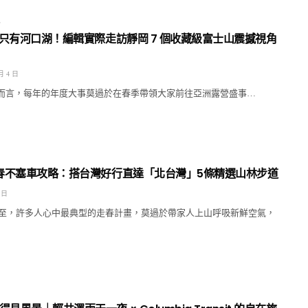
E
 不只有河口湖！編輯實際走訪靜岡 7 個收藏級富士山震撼視角
月 4 日
ERS 而言，每年的年度大事莫過於在春季帶領大家前往亞洲露營盛事…
走春不塞車攻略：搭台灣好行直達「北台灣」5條精選山林步道
 日
至，許多人心中最典型的走春計畫，莫過於帶家人上山呼吸新鮮空氣，