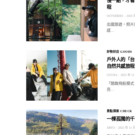
慢一點，才看得
程
OUTSIDERS
2025 
出國旅遊，照片
感…
好物好店 GOODS
戶外人的「台灣
自然共感旅程
GYUNA
2025 年 11
「開啟飛航模式
亮…
景點探索 CHECK
一棵孤獨的千
ARYO
2025 年 11 