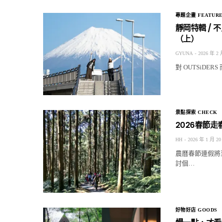
專題企畫 FEATUR
靜岡特輯 /
（上）
GYUNA
2026 年 2 
對 OUTSiD
景點探索 CHECK
2026春節
HH
2026 年 1 月 20
農曆春節連假將
討個…
好物好店 GOODS