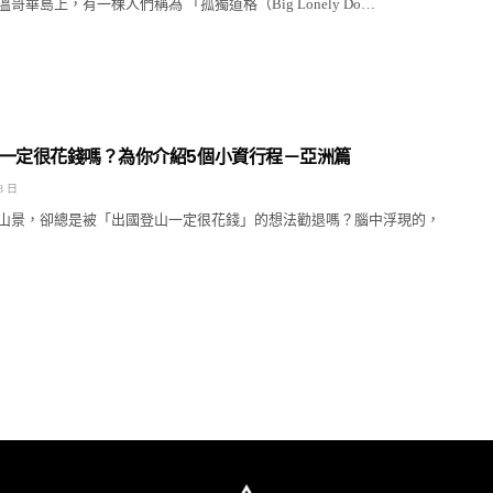
哥華島上，有一棵人們稱為 「孤獨道格（Big Lonely Do…
一定很花錢嗎？為你介紹5個小資行程－亞洲篇
3 日
山景，卻總是被「出國登山一定很花錢」的想法勸退嗎？腦中浮現的，