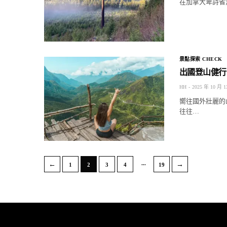
在加拿大卑詩省溫
景點探索 CHECK
出國登山健行
HH
2025 年 10 月 1
嚮往國外壯麗的
往往…
...
←
→
1
2
3
4
19