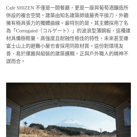
Cafe SHIZEN 不僅是一間餐廳，更是一座與葡萄酒釀造所
併設的複合空間。建築由知名建築師遠藤秀平操刀，外觀
擁有極具張力的獨體曲線。最特別的是，其主體採用了名
為「Corrugated（コルゲート）」的波浪型薄鋼板，這種建
材具備極輕量、高強度且耐蝕性極佳的特性，未來甚至連
富士山上的避難小屋也會採用同款材質。這份對環境友
善、易於運搬與組裝的建築邏輯，正與戶外職人的精神不
謀而合。