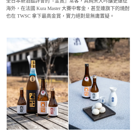
全日本新酒鑑評會的『金賞』常客，其純米大吟釀更遠征
海外，在法國 Kura Master 大賽中奪金，甚至連旗下的燒酎
也在 TWSC 拿下最高金賞，實力絕對是無庸置疑。