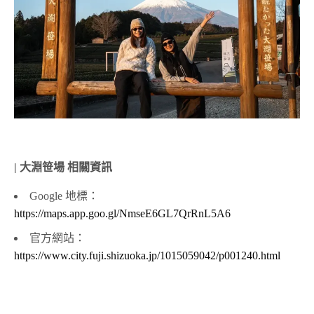
| 大淵笹場 相關資訊
Google 地標：
https://maps.app.goo.gl/NmseE6GL7QrRnL5A6
官方網站：
https://www.city.fuji.shizuoka.jp/1015059042/p001240.html