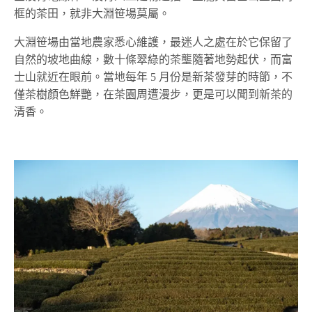
框的茶田，就非大淵笹場莫屬。
大淵笹場由當地農家悉心維護，最迷人之處在於它保留了
自然的坡地曲線，數十條翠綠的茶壟隨著地勢起伏，而富
士山就近在眼前。當地每年 5 月份是新茶發芽的時節，不
僅茶樹顏色鮮艷，在茶園周遭漫步，更是可以聞到新茶的
清香。