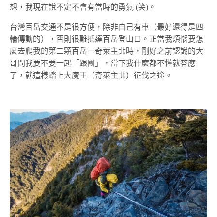
想，我現在說不定不會有當時的勇氣 (笑)。
台灣百岳交通不是很方便，除非自己有車（最好還得是四
輪傳動的），否則很難抵達百岳登山口。正當我煩惱要怎
麼去爬我的第二顆百岳－奇萊主北時，剛好之前認識的大
哥問我要不要一起「跟團」，當下我什麼都不懂就答應
了，就這樣踏上大魔王（奇萊主北）征伐之途。