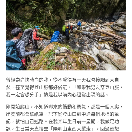
曾經崇尚快時尚的我，從不覺得有一天我會接觸到大自
然，甚至覺得登山服都好俗氣，「如果我男友穿登山服，
我一定會想分手」這是我以前內心經常出現的話。
剛開始爬山，不知道哪來的衝動和勇氣，都是一個人爬，
出發前都會拿紙筆，記下從登山口到中途每個地標的筆
記，就怕自己迷路。在我某年生日前一星期，我做足功
課，生日當天直接去「陽明山東西大縱走」，回過頭想