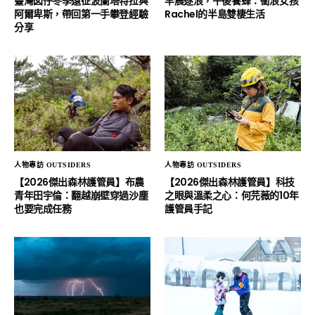
臺灣囡仔冬季遠征波蘭塔特拉與
早晨逐浪，午後養蜂：衝浪女孩
阿爾卑斯，帶回第一手攀登經驗
Rachel的半島雙棲生活
分享
人物專訪 OUTSIDERS
人物專訪 OUTSIDERS
【2026傑出森林護管員】布農
【2026傑出森林護管員】科技
青年田宇倫：翻越崩壁穿過沙塵
之眼與溫柔之心：何芫薇的10年
也要完成任務
護管員手記