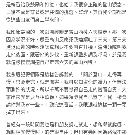
是輪番給我鼓勵和打氣，也給了我很多正確的登山觀念。
日後不管是穿著或是裝備的挑選、整理，其實我全部都是
從這些山友們身上學來的。
我印象最深的一次跟團經驗是雪山西稜六天縱走，那一次
因為狀況不好，嚴重高山反應讓我連續吐了三天，第三天
進退兩難的時候還認真想要不要叫直升機，這時領隊叫我
走他後面、跟著他的步伐、重新調整步調及呼吸，於是我
就這樣慢慢調適自己走完六天的雪山西稜。
我永遠記得領隊是這樣告訴我的：「關於登山，走得再
慢，只要走完，就是厲害。我可以知道你的體力，但無法
預測妳的狀況，所以千萬不要覺得自己走的慢而自責。大
家出來就是要互相照顧，如果領隊我自己累了，我一樣會
請你幫我背一些。」聽完這番話，我眼淚就這樣一顆一顆
掉了出來。
曾經有一段時間我也是和朋友說走就走，想爬哪就爬哪，
想照相就慢慢照，的確很自由；但也有幾回因為路況不熟