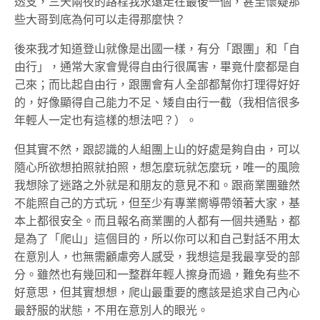
透支，三天兩夜的路程我永遠走在最後一個，甚至懷疑那
些大哥到底為何可以走得那麼快？
後來我才知道登山就像是出國一樣，有分「跟團」和「自
由行」，通常大家會覺得自由行很厲害，畢竟什麼都是自
己來；而比起自由行，跟團會有人全部都幫你打理得好好
的，好像顯得自己能力不足、矮自由行一截（我相信很多
年輕人一定也有這樣的想法吧？）。
但其實不然，跟認識的人組團上山的好處是夠自由，可以
隨心所欲想拍照就拍照，想怎麼玩就怎麼玩，唯一的風險
我想除了迷路之外就是和朋友的意見不和。跟商業團雖然
不能照自己的方式玩，但至少有專業嚮導帶領著大家，基
本上都很安全。而且報名商業團的人都有一個共通點，都
是為了「爬山」這個目的，所以你可以和自己對話不用太
在意別人，也無需顧慮旁人感受，我想這是我最享受的部
分。雖然也有幾回和一整群年輕人擦身而過，難免有些不
好意思，但其實想想，爬山最重要的應該是追求自己內心
最舒服的狀態，不用在意別人的眼光。