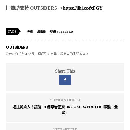
▎贊助支持 OUTSiDERS ⇢
https://lihi.cc/fxFGY
TAGS
專欄
潘維她
精選 SELECTED
OUTSiDERS
我們相信戶外不只是一種運動，更是一種迷人的生活態度。
Share This
PREVIOUS ARTICLE
堪比蜘蛛人！超強 19 歲攀岩正妹 BROOKE RABOUTOU 攀遍「全
家」
NEXT ARTICLE