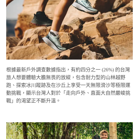
根據最新戶外調查數據指出，有約四分之一 (26%) 的台灣
旅人想要體驗大膽無畏的放縱，包含耐力型的山林越野
跑、探索冰川蹤跡及在沙丘上享受一天無限滑沙等極限運
動挑戰，顯示台灣人對於「走向戶外、直面大自然嚴峻挑
戰」的渴望正不斷升溫。