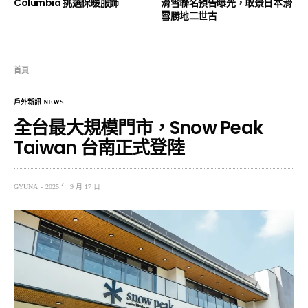
Columbia 挑選保暖服飾
滑雪聯名預告曝光，取景日本滑
雪勝地二世古
首頁
戶外新訊 NEWS
全台最大規模門市，Snow Peak
Taiwan 台南正式登陸
GYUNA
2025 年 9 月 17 日