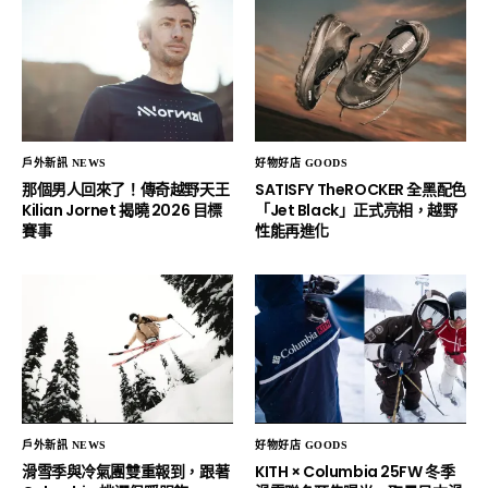
戶外新訊 NEWS
好物好店 GOODS
那個男人回來了！傳奇越野天王
SATISFY TheROCKER 全黑配色
Kilian Jornet 揭曉 2026 目標
「Jet Black」正式亮相，越野
賽事
性能再進化
戶外新訊 NEWS
好物好店 GOODS
滑雪季與冷氣團雙重報到，跟著
KITH × Columbia 25FW 冬季