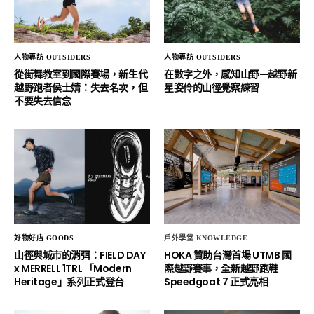
人物專訪 OUTSIDERS
人物專訪 OUTSIDERS
從街舞教室到國際賽場，新生代
在數字之外，感知山野—越野新
越野跑者侯士婧：失去名次，但
星姿伶的山徑覺察練習
不要失去信念
好物好店 GOODS
戶外學堂 KNOWLEDGE
山徑與城市的消弭：FIELD DAY
HOKA 贊助台灣首場 UTMB 國
x MERRELL 1TRL 「Modern
際越野賽事，全新越野跑鞋
Heritage」系列正式登台
Speedgoat 7 正式亮相