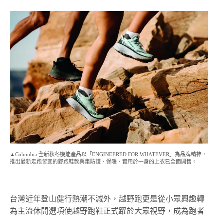
▲Columbia 全新秋冬機能產品以「ENGINEERED FOR WHATEVER」為品牌精神，
推出最新走跑皆宜的野跑鞋款與集防護、保暖、實用於一身的上衣已全面開售。
台灣近年登山健行熱潮不減外，越野跑更是從小眾興趣轉
為主流休閒選項使越野跑鞋正式躍於大眾視野，成為跑者