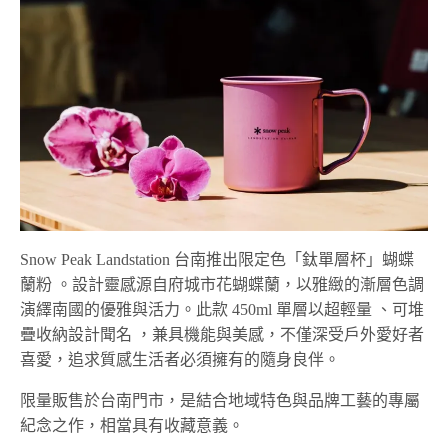
Snow Peak Landstation 台南推出限定色「鈦單層杯」蝴蝶
蘭粉 。設計靈感源自府城市花蝴蝶蘭，以雅緻的漸層色調
演繹南國的優雅與活力。此款 450ml 單層以超輕量 、可堆
疊收納設計聞名 ，兼具機能與美感，不僅深受戶外愛好者
喜愛，追求質感生活者必須擁有的隨身良伴。
限量販售於台南門市，是結合地域特色與品牌工藝的專屬
紀念之作，相當具有收藏意義。