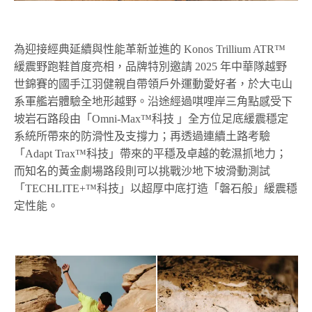
為迎接經典延續與性能革新並進的 Konos Trillium ATR™
緩震野跑鞋首度亮相，品牌特別邀請 2025 年中華隊越野
世錦賽的國手江羽健親自帶領戶外運動愛好者，於大屯山
系軍艦岩體驗全地形越野。
沿途經過唭哩岸三角點感受下
坡岩石路段由「Omni-Max™科技 」全方位足底緩震穩定
系統所帶來的防滑性及支撐力；再透過連續土路考驗
「Adapt Trax™科技」帶來的平穩及卓越的乾濕抓地力；
而知名的黃金劇場路段則可以挑戰沙地下坡滑動測試
「TECHLITE+™科技」以超厚中底打造「磐石般」緩震穩
定性能。