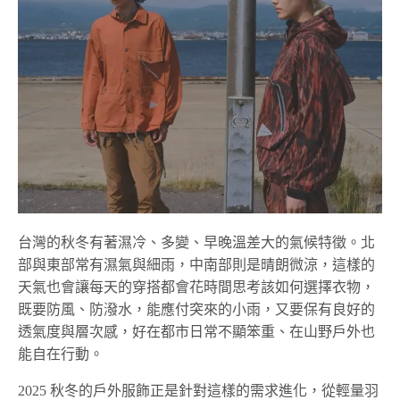
台灣的秋冬有著濕冷、多變、早晚溫差大的氣候特徵。北
部與東部常有濕氣與細雨，中南部則是晴朗微涼，這樣的
天氣也會讓每天的穿搭都會花時間思考該如何選擇衣物，
既要防風、防潑水，能應付突來的小雨，又要保有良好的
透氣度與層次感，好在都市日常不顯笨重、在山野戶外也
能自在行動。
2025 秋冬的戶外服飾正是針對這樣的需求進化，從輕量羽