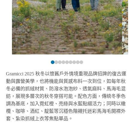
Gramicci 2025 秋冬以懷舊戶外情境重現品牌招牌的復古運
動與露營美學，也將機能與質感布料一次到位，如每年秋
冬必備的抓絨材質、防潑水泡泡紗、透氣麻料、馬海毛混
紡，展現多層次的秋冬穿搭可能。配色方面，傳統冬季色
調為基底，加入霓虹橙、亮綠與水藍點綴活力；同時以橄
欖、咖啡、酒紅、靛藍等沉穩色階襯托迷彩馬海毛開襟外
套、紮染抓絨上衣等焦點單品。