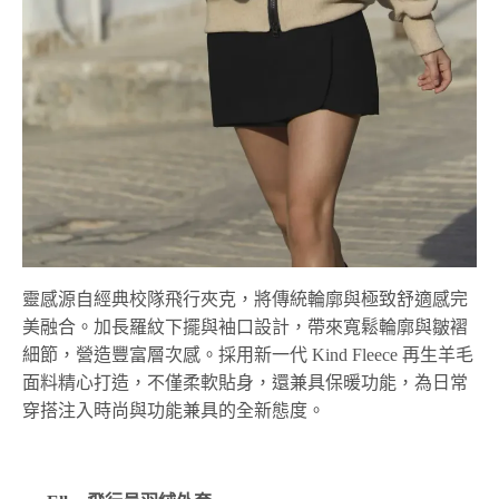
靈感源自經典校隊飛行夾克，將傳統輪廓與極致舒適感完
美融合。加長羅紋下擺與袖口設計，帶來寬鬆輪廓與皺褶
細節，營造豐富層次感。採用新一代 Kind Fleece 再生羊毛
面料精心打造，不僅柔軟貼身，還兼具保暖功能，為日常
穿搭注入時尚與功能兼具的全新態度。