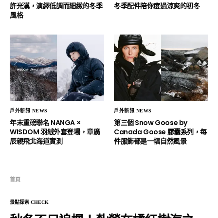
許光漢，演繹低調而細緻的冬季
冬季配件陪你度過涼爽的初冬
風格
戶外新訊 NEWS
戶外新訊 NEWS
年末重磅聯名 NANGA ×
第三個 Snow Goose by
WISDOM 羽絨外套登場，章廣
Canada Goose 膠囊系列，每
辰親飛北海道實測
件服飾都是一幅自然風景
首頁
景點探索 CHECK