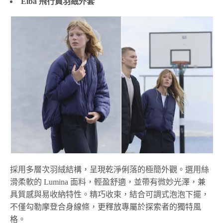
Elba 飛行員羽絨外套
採用多層次羽絨結構，呈現乾淨俐落的極簡外觀。選用絲
滑柔軟的 Lumina 面料，輕盈舒適，並帶有微妙光澤，兼
具質感與易收納特性。精巧收束，結合可調式泡泡下擺，
不僅勾勒摩登合身線條，更釋放專屬於探索者的獨特風
格。