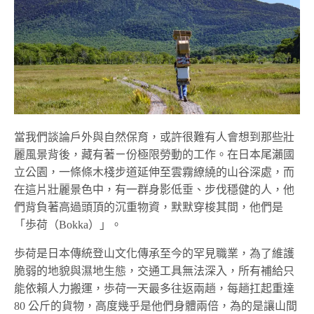
當我們談論戶外與自然保育，或許很難有人會想到那些壯
麗風景背後，藏有著ㄧ份極限勞動的工作。在日本尾瀨國
立公園，一條條木棧步道延伸至雲霧繚繞的山谷深處，而
在這片壯麗景色中，有一群身影低垂、步伐穩健的人，他
們背負著高過頭頂的沉重物資，默默穿梭其間，他們是
「歩荷（Bokka）」。
歩荷是日本傳統登山文化傳承至今的罕見職業，為了維護
脆弱的地貌與濕地生態，交通工具無法深入，所有補給只
能依賴人力搬運，歩荷一天最多往返兩趟，每趟扛起重達
80 公斤的貨物，高度幾乎是他們身體兩倍，為的是讓山間