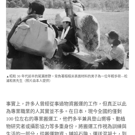
▲昭和 30 年代前半的尾瀨原野。背負著榻榻米表面材料的男子為一位年輕歩荷—松
浦和男先生（照片由本人提供）
事實上，許多人曾經從事過物資搬運的工作，但真正以此
為專業職業的人其實並不多。在日本，現今全國約僅剩
100 位左右的專業搬運工，他們多半兼具登山嚮導、動植
物研究者或攝影協力等多重身份，將搬運工作視為訓練與
生活的一部分，從搬運物資、鋪設石階、運送混凝土，到