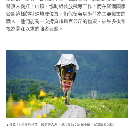
替無人機扛上山頂、協助組裝放飛等工作。而在尾瀨國家
公園這樣的特殊地理位置，仍保留著以歩荷為主要職業的
職人，他們能夠一次揹負超過百公斤的物資，被許多後輩
視為夢寐以求的強者典範。
▲揹負 84 公斤的歩荷—萩原正人君，照片來源：尾瀬小屋（尾瀬国立公園）