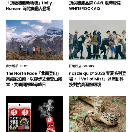
「頂級機能新地標」Helly
頂尖機能品牌 CAYL 限時登陸
Hansen 首間旗艦店登場
WHITEROCK A13
戶外新訊 NEWS
好物好店 GOODS
The North Face「北面登山」
nozzle quiz® 2026 春夏系列登
集結尼泊爾，以腳步丈量登山殿
場，「Veil of Mist」以流動科
堂，共襄國際聖母峰日
技對抗高濕熱環境