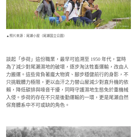
▲照片來源：尾瀬小屋（尾瀬国立公園）
談起「歩荷」這份職業，最早可追溯至 1950 年代，當時
為了減少對尾瀨濕地的破壞，逐步淘汰牲畜運輸，改由人
力搬運。這些背負著龐大物資、腳步穩健前行的身影，不
只挑戰體力極限，更以血汗之力替山屋減少對直升機的依
賴，降低碳排與噪音干擾，同時守護濕地生態免於重機械
入侵。歩荷的存在不只是後勤運輸的一環，更是尾瀨自然
保育體系中不可或缺的角色。