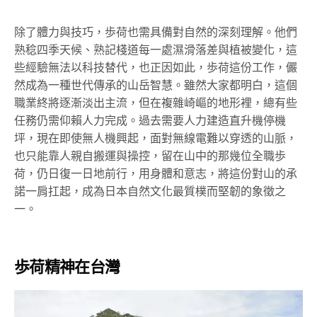
除了體力與技巧，歩荷也需具備對自然的深刻理解。他們
熟稔四季天候、熟記棧道每一處濕滑落差與植被變化，這
些經驗無法以科技替代，也正因如此，歩荷這份工作，儼
然成為一種世代傳承的山岳智慧。雖然大家都明白，這個
職業終將逐漸淡出主流，但在複雜崎嶇的地形裡，總有些
任務仍需仰賴人力完成。過去需要人力建造直升機停機
坪，現在即使無人機興起，面對無線電難以穿透的山脈，
也只能靠人親自搬運與操控，留在山中的那幾位全職歩
荷，仍日復一日地前行，用身體和意志，將這份對山的承
諾一肩扛起，成為日本自然文化最質樸而堅韌的象徵之
一。
歩荷精神在台灣