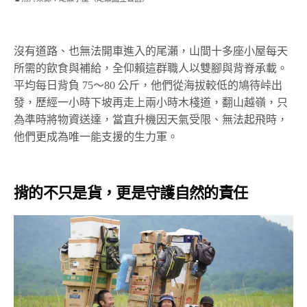
沒有道路、也無法開車進入的尾瀨，山間十多座小屋每天
所需的飲食與補給，全仰賴這群職人以雙腳與背脊承載。
平均每日背負 75～80 公斤，他們從海拔較低的鳩待峠出
發，歷經一小時下坡再走上兩小時木棧道，翻山越嶺，只
為準時將物資送達，當直升機因天氣受限、無法起飛時，
他們更成為唯一能支援的生力軍。
揹的不只是貨，更是守護自然的責任