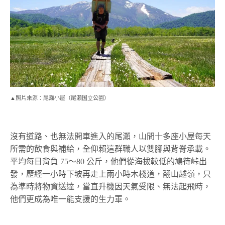
▲照片來源：尾瀬小屋（尾瀬国立公園）
沒有道路、也無法開車進入的尾瀨，山間十多座小屋每天
所需的飲食與補給，全仰賴這群職人以雙腳與背脊承載。
平均每日背負 75～80 公斤，他們從海拔較低的鳩待峠出
發，歷經一小時下坡再走上兩小時木棧道，翻山越嶺，只
為準時將物資送達，當直升機因天氣受限、無法起飛時，
他們更成為唯一能支援的生力軍。