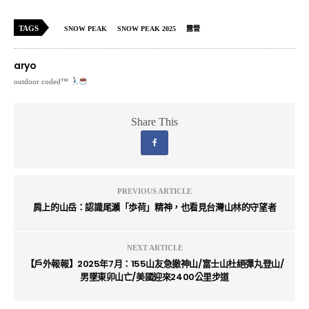
TAGS
SNOW PEAK
SNOW PEAK 2025
露營
aryo
outdoor coded™
Share This
PREVIOUS ARTICLE
肩上的山岳：認識尾瀨「歩荷」精神，也看見台灣山林的守望者
NEXT ARTICLE
【戶外報報】2025年7月：155山友急撤神山/富士山杜絕彈丸登山/
男墜東卯山亡/美國迎來2400公里步道