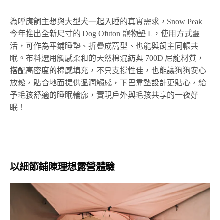
為呼應飼主想與大型犬一起入睡的真實需求，Snow Peak
今年推出全新尺寸的 Dog Ofuton 寵物墊 L，使用方式靈
活，可作為平鋪睡墊、折疊成窩型、也能與飼主同帳共
眠。布料選用觸感柔和的天然棉混紡與 700D 尼龍材質，
搭配高密度的棉感填充，不只支撐性佳，也能讓狗狗安心
放鬆，貼合地面提供溫潤觸感，下巴靠墊設計更貼心，給
予毛孩舒適的睡眠輪廓，實現戶外與毛孩共享的一夜好
眠！
以細節鋪陳理想露營體驗