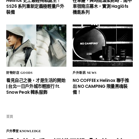
Helinox 史上最輕椅款誕生！
在車邊，與時間溫柔對峙：雨中
SS26 系列重新定義極輕量戶外
車宿南庄幕木，實測 Haglöfs
裝備
機能系列
好物好店 GOODS
戶外新訊 NEWS
看見自己之後，才是生活的開始
NO COFFEE x Helinox 聯手推
| 台北一日戶外城市輕旅行 ft.
出 NO CAMPING 限量黑魂裝
Snow Peak 韓系服飾
備！
首頁
戶外學堂 KNOWLEDGE