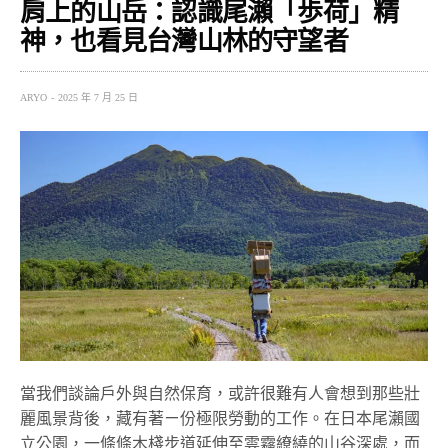
肩上的山岳：認識尾瀨「歩荷」精
神，也看見台灣山林的守望者
ARYO
2025 年 7 月 25 日
當我們談論戶外與自然保育，或許很難有人會想到那些壯
麗風景背後，藏有著ㄧ份極限勞動的工作。在日本尾瀨國
立公園，一條條木棧步道延伸至雲霧繚繞的山谷深處，而