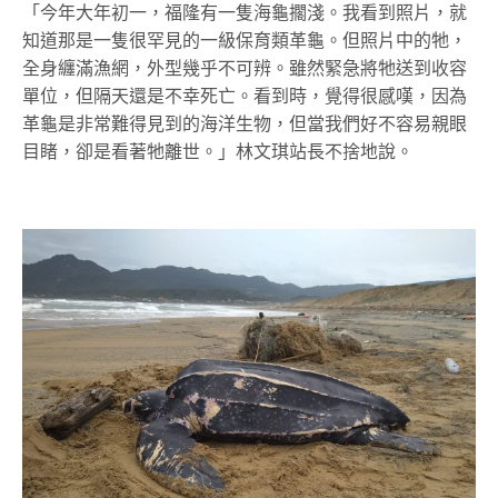
「今年大年初一，福隆有一隻海龜擱淺。我看到照片，就
知道那是一隻很罕見的一級保育類革龜。但照片中的牠，
全身纏滿漁網，外型幾乎不可辨。雖然緊急將牠送到收容
單位，但隔天還是不幸死亡。看到時，覺得很感嘆，因為
革龜是非常難得見到的海洋生物，但當我們好不容易親眼
目睹，卻是看著牠離世。」林文琪站長不捨地說。