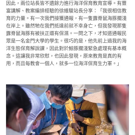
因此，兩位站長皆不遺餘力進行海洋保育教育宣導。有豐
富講解、教案編排經驗的徐維駿站長分享：「我很相信教
育的力量。有一次我們接獲通報，有一隻露脊鼠海豚擱淺
在岸上。雖然牠在我們抵達前就不幸身亡，但我發現那隻
露脊鼠海豚有被扶正還有保濕。一問之下，才知道通報民
眾是一名金門大學的學生。很巧的是，他先前上過我的海
洋生態保育解說課，因此對於鯨豚擱淺緊急處理有基本概
念。這讓我非常欣慰，也因此發現，原來教育是真的有
用，而且每教會一個人，就多一位海洋保育生力軍。」