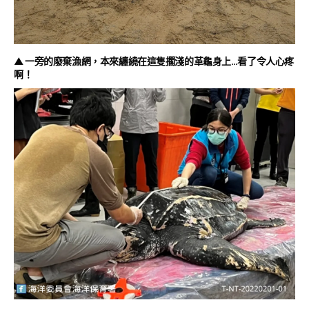
▲ 一旁的廢棄漁網，本來纏繞在這隻擱淺的革龜身上…看了令人心疼
啊！