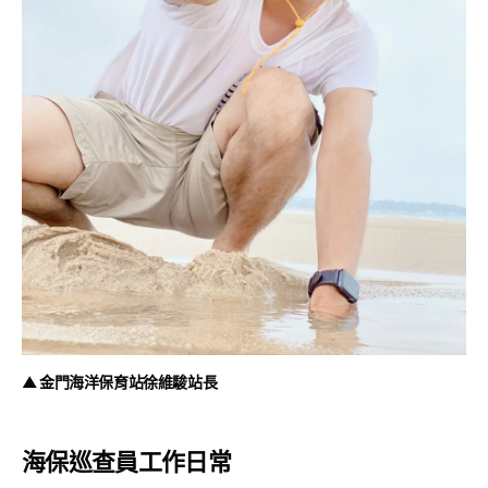
▲ 金門海洋保育站徐維駿站長
海保巡查員工作日常