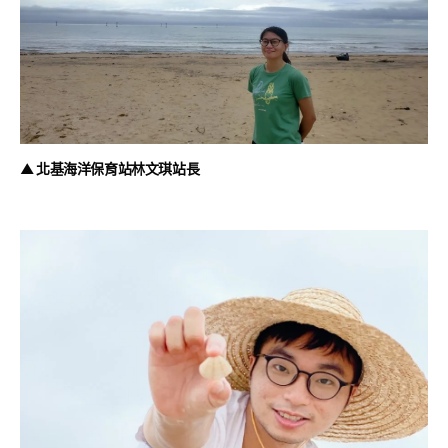
▲ 北基海洋保育站林文琪站長