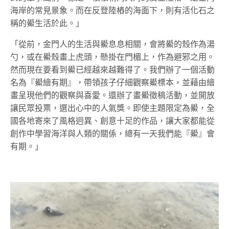
海岸的常見景象。而在反登陸樁的海面下，則有活化石之
稱的鱟生活於此。」
「從前，金門人的生活與鱟息息相關，會將鱟的殼作為湯
勺，或在鱟殼畫上虎頭，懸掛在門楣上，作為避邪之用。
然而現在要看到鱟已經越來越難得了。我們辦了一個活動
名為『鱟繪有期』，帶領孩子仔細觀察鱟標本，並藉由繪
畫呈現他們的觀察與喜愛。還辦了畫鱟徵稿活動，並開放
讓民眾投票，選出心中的人氣獎。即使主題限定為鱟，全
國各地寄來了風格迥異、創意十足的作品，讓大家都能從
創作中學習海洋與人類的關係，總有一天我們能『鱟』會
有期。」