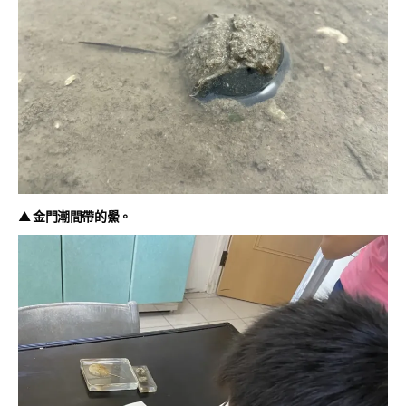
▲ 金門潮間帶的鱟。