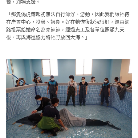
醫，到場支援。
「那隻偽虎鯨起初無法自行漂浮、游動，因此我們讓牠待
在岸置中心，投藥、餵食。好在牠恢復狀況很好，還由網
路投票給她命名為亮鯨鯨，經過志工及各單位照顧九天
後，再與海巡協力將牠野放回大海。」