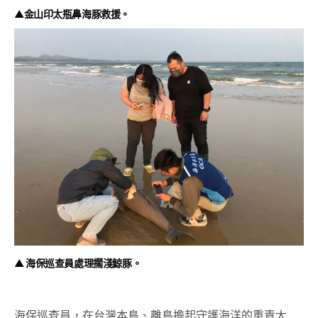
▲金山印太瓶鼻海豚救援。
▲ 海保巡查員處理擱淺鯨豚。
海保巡查員，在台灣本島、離島擔起守護海洋的重責大