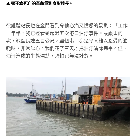
▲ 替不幸死亡的革龜量測身形體長。
徐維駿站長也在金門看到令他心痛又憤怒的景象：「工作
一年半，我已經看到超過五次港口油汙事件。最嚴重的一
次，範圍長達五百公尺，整個港口都是令人難以忍受的油
耗味，非常噁心。我們花了三天才把油汙清除完畢。但，
油汙造成的生態浩劫，恐怕已無法計數。」