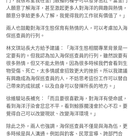
門，我很希望我在金門散播的種子可以發芽茁壯。當金門
人願意了解海洋，甚至激起更多人對海洋的興趣與熱情，
願意分享給更多人了解，我覺得我的工作就有價值了。」
兩人也鼓勵對海洋生態保育有熱情的人，可以考慮加入海
保巡查員的行列。
林文琪站長大方給予建議：「海洋生態相關專業背景是一
定要有的。但我認為加入海保巡查員的行列，雖然說要有
很多熱情，但又不能太熱情，因為很多時候我們會看到生
物受傷、死亡，太多情感會招致更大的挫折。所以我建議
有興趣成為海保巡查員的人，不妨思考這份工作可以替自
己帶來的成就感，以及自身可以發揮所長的地方。」
徐維駿站長補充：「而且要很喜歡海，對海洋有使命感，
看到海洋汙染會忿忿不平，看到鯨豚擱淺會於心不忍。要
覺得自己可以改變現狀、改變海洋環境。」
除此之外，兩人也強調，海保巡查員不僅是與海為伍，更
多時候是與人溝通。例如與釣客、民眾宣導、跨部門合