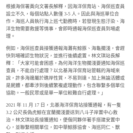
根據海保署黃向文署長解釋，因海洋保育站、海保巡查員
設立不久，每個站點人數僅 3-5 人。因此與海巡單位合
作。海巡人員執行海上巡弋勤務時，若發現生態汙染、海
洋生物需要救援等情事，會即時通報海保巡查員到場處
理。
例如，海保巡查員接獲通報海灘有鯨豚、海龜擱淺，會趕
快到場確認生物狀況，並進行後續處置。林文琪站長解
釋：「大家可能會困惑，為何海洋生物擱淺要通知海保巡
查員，不能自行處理？以北基海洋保育站管轄的海域來
說，許多海邊屬於礁岸性質，不易到達。加上無論活體或
是屍體，都牽涉到後續繁複處理動作，包含聯繫多個單位
協助。一般民眾或是單一單位較難自行處理。」
2021 年 11 月 17 日，北基海洋保育站接獲通報，有一隻
3.2 公尺長偽虎鯨在宜蘭擱淺要送到八斗子岸置中心救
治。林文琪站長接獲通知，便偕同夥伴著手搭建安置中
心，並聯繫相關單位，如中華鯨豚協會、海巡同仁、獸