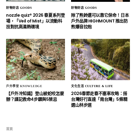
好物好店 GOODS
好物好店 GOODS
nozzle quiz® 2026 春夏系列登
除了熊鈴還可以靠它保命！日本
場，「Veil of Mist」以流動科
戶外品牌 HIGHMOUNT 推出防
技對抗高濕熱環境
熊爆音拉炮
戶外學堂 KNOWLEDGE
文化生活 CULTURE & LIFE
【戶外冷知識】登山被蛇咬怎麼
2026春節走春不塞車攻略：搭
辦？謹記救命4步驟與5禁忌
台灣好行直達「南台灣」5條精
選山林步道
首頁