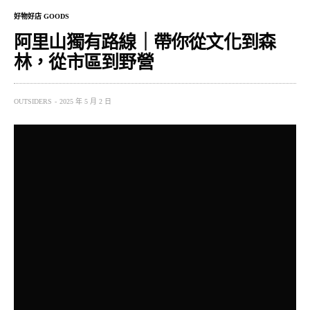
好物好店 GOODS
阿里山獨有路線｜帶你從文化到森
林，從市區到野營
OUTSIDERS
2025 年 5 月 2 日
時至四月，早春的乍暖還寒已過，正是出遊的好日子，無
論是去日本賞著美不勝收的櫻花，或是參加摩肩接踵的泰
國潑水節，出國儼已成為國人的旅遊首選。當大家總是詬
病著國內景點了無新意，民宿旅館費用品質跟不上價錢
時，我不禁想著：「難不成就沒有屬於台灣獨特美麗的遊
程，可以走入自然、結合歷史人文、又可以不花大錢路線
嗎？ 」
在嘉義工作的我，靈光一閃，何不弄一條專屬阿里山的兩