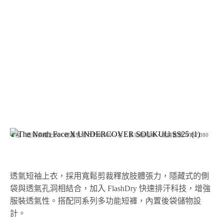
▲左：透氣長袖上衣，建議售價 NT$8,380、右：多功能短褲，建議售價 NT$7,380
透氣短袖上衣，採用寬鬆剪裁釋放肢體張力，隱藏式的側
袋與透氣孔洞相結合，加入 FlashDry 快速排汗科技，增強
服裝透氣性。搭配同系列多功能短褲，內置後袋儲物設
計。