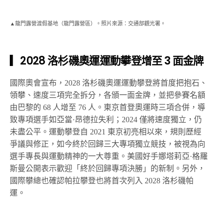
▲龍門露營渡假基地（龍門露營區）。照片來源：交通部觀光署。
▎2028 洛杉磯奧運運動攀登增至 3 面金牌
國際奧會宣布，2028 洛杉磯奧運運動攀登將首度把抱石、
領攀、速度三項完全拆分，各頒一面金牌，並把參賽名額
由巴黎的 68 人增至 76 人。東京首登奧運時三項合併，導
致專項選手如亞當·昂德拉失利；2024 僅將速度獨立，仍
未盡公平。運動攀登自 2021 東京初亮相以來，規則歷經
爭議與修正，如今終於回歸三大專項獨立競技，被視為向
選手專長與運動精神的一大尊重。美國好手娜塔莉亞·格羅
斯曼公開表示歡迎「終於回歸專項決勝」的新制。另外，
國際攀總也確認帕拉攀登也將首次列入 2028 洛杉磯帕
運。