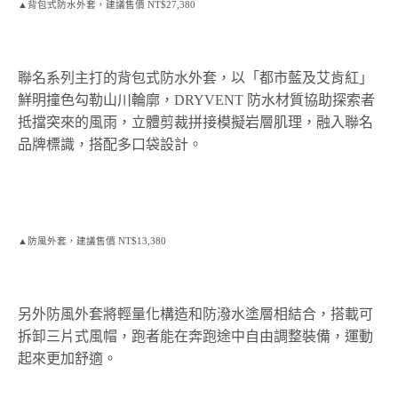
▲背包式防水外套，建議售價 NT$27,380
聯名系列主打的背包式防水外套，以「都市藍及艾肯紅」
鮮明撞色勾勒山川輪廓，DRYVENT 防水材質協助探索者
抵擋突來的風雨，立體剪裁拼接模擬岩層肌理，融入聯名
品牌標識，搭配多口袋設計。
▲防風外套，建議售價 NT$13,380
另外防風外套將輕量化構造和防潑水塗層相結合，搭載可
拆卸三片式風帽，跑者能在奔跑途中自由調整裝備，運動
起來更加舒適。