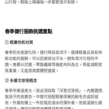
山行程，輕裝上陣讓每一步都更游刃有餘。
春季健行服飾挑選重點
① 輕量快乾材質
春季的天氣變化快，健行時容易流汗，選擇輕量且具有快
乾功能的服飾，可以迅速排出汗水，避免濕冷引發的不
適。推薦以尼龍、聚酯纖維等機能布料為主，既能減輕背
負重量，又能提高整體舒適度。
② 多層次穿搭概念
春季早晚溫差大，就必須採取「洋蔥式穿搭」。內層選透
氣排汗的底層衣，中層可搭配輕量保暖的刷毛衣或抓絨
衣，外層則備上一件防風防潑水的薄外套，依氣溫變化靈
活增減，確保行進間身體維持乾爽溫暖。