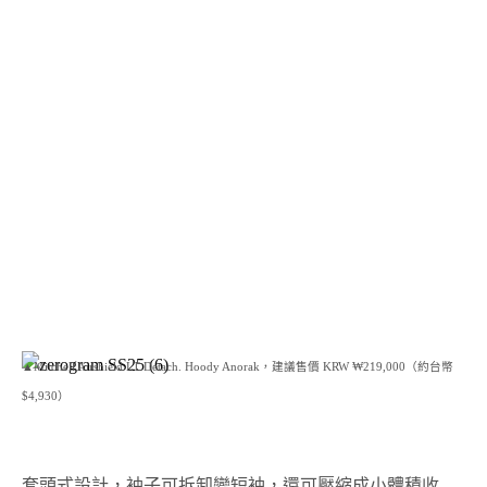
▲Mitchell Airshield LT Detach. Hoody Anorak，建議售價 KRW ₩219,000（約台幣
$4,930）
套頭式設計，袖子可拆卸變短袖，還可壓縮成小體積收