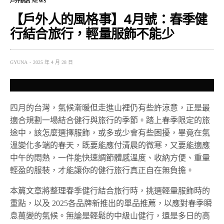
戶外新訊 NEWS
【戶外人的風格事】4月號：春季健
行結合旅行，輕量服飾不能少
GYUNA
2025 年 4 月 28 日
四月的台灣，氣候漸暖但走進山裡仍有些許涼意，正是最
適合規劃一場結合健行與旅行的季節。踏上春季限定的旅
途中，該怎麼選擇服飾，或多或少會有些困擾，畢竟在氣
溫變化多端的春天，既要能應付清晨的微寒，又要能適應
中午的悶熱，一件能快速調節體感溫度、收納方便、重量
輕盈的服裝，才能讓你的健行旅行真正自在無負擔。
本篇文章將整理春季健行結合旅行時，挑選輕量服飾時的
重點，以及 2025各品牌新推出的單品推薦，以應對春季瞬
息萬變的氣候。無論是輕鬆的中級山健行，還是多日的高