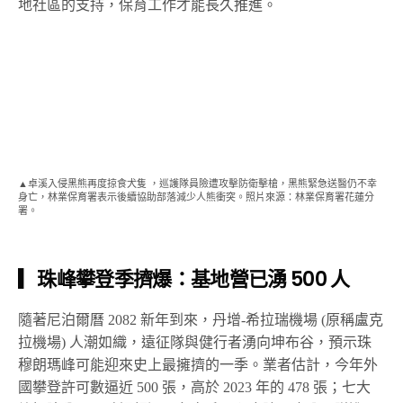
地社區的支持，保育工作才能長久推進。
▲卓溪入侵黑熊再度掠食犬隻 ，巡護隊員險遭攻擊防衛擊槍，黑熊緊急送醫仍不幸
身亡，林業保育署表示後續協助部落減少人熊衝突。照片來源：林業保育署花蓮分
署。
▎珠峰攀登季擠爆：基地營已湧 500 人
隨著尼泊爾曆 2082 新年到來，丹增-希拉瑞機場 (原稱盧克
拉機場) 人潮如織，遠征隊與健行者湧向坤布谷，預示珠
穆朗瑪峰可能迎來史上最擁擠的一季。業者估計，今年外
國攀登許可數逼近 500 張，高於 2023 年的 478 張；七大