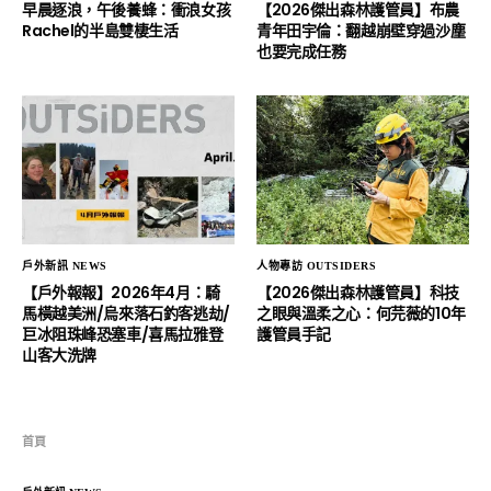
早晨逐浪，午後養蜂：衝浪女孩
【2026傑出森林護管員】布農
Rachel的半島雙棲生活
青年田宇倫：翻越崩壁穿過沙塵
也要完成任務
戶外新訊 NEWS
人物專訪 OUTSIDERS
【戶外報報】2026年4月：騎
【2026傑出森林護管員】科技
馬橫越美洲/烏來落石釣客逃劫/
之眼與溫柔之心：何芫薇的10年
巨冰阻珠峰恐塞車/喜馬拉雅登
護管員手記
山客大洗牌
首頁