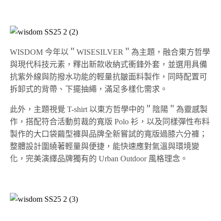
WISDOM 今年以＂WISESILVER＂為主題，融合東方哲學
與現代科技元素，釋出新款收納式衝鋒外套，並選用具備
抗紫外線與防撥水功能的輕量抗皺面料製作，同時配置可
拆卸式的背帶、下擺抽繩，滿足多樣化需求。
此外，主題視覺 T-shirt 以東方哲學中的＂陰陽＂為靈感製
作，搭配符合活動剪裁的寬版 Polo 衫，以及同樣彈性布料
製作的大口袋繭型褲與品牌全新嘗試的寬版過膝六分褲；
整體設計圍繞著輕量與便捷，能快速應對氣溫與環境變
化，完美演繹品牌獨有的 Urban Outdoor 風格理念。