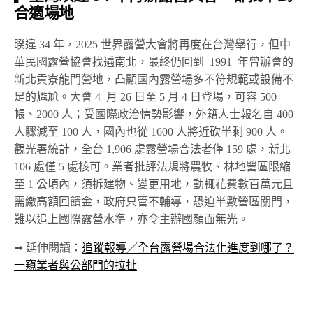
合適場地
睽違 34 年，2025 世界露營大會將再度在台灣舉行，但中
華民國露營協會找遍南北，最終仍回到 1991 年曾辦會的
新北貢寮龍門營地，凸顯國內露營場多不符規範或設備不
足的尷尬。大會 4 月 26 日至 5 月 4 日登場，可容 500
帳、2000 人；受國際政治情勢影響，外籍人士報名自 400
人驟減至 100 人，國內也從 1600 人將近砍半剩 900 人。
觀光署統計，全台 1,906 處露營場合法者僅 159 處，新北
106 處僅 5 處核可。業者批評法規將農牧、林地營區限縮
至 1 公頃內，須拆建物、變更用地，動輒花費數百萬元且
需繳高額回饋金，政府只管不輔導，恐迫半數營區關門，
難以追上國際露營水準，亦令主辦國顏面無光。
➥ 延伸閱讀：
追蹤報導／全台露營場合法化進度到哪了？
一窺業者與公部門的拉扯