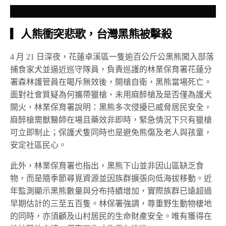
▎人熊衝突悲歌，台灣黑熊被擊殺
4 月 21 日深夜，花蓮卓溪區一隻逾百公斤公黑熊闖入部落
捕食家犬並逼近巡守隊員，負責巡護的林業保育署花蓮分
署森林護管員在喝斥無效後，開槍自衛，黑熊當場死亡。
面對社會質疑為何攜帶獵槍、未用麻醉槍及是否僅為護犬
開火，林業保育署說明：黑熊多次侵擾已威脅居民安全，
麻醉槍需獸醫師在場且藥效非即時，緊急情況下只有獵槍
可立即制止；保護犬隻同時也是避免熊傷及老人與孩童，
安定社區民心。
此外，林業保育署也指出，黑熊下山並非因山區缺乏食
物，而是隨季節尋覓資源並因族群擴張向低海拔移動。近
年監測顯示黑熊數量與分布持續增加，實際族群已遠超過
早期估計的三至五百隻。林保署強調，尊重野生動物棲地
的同時，亦須顧及山村居民的生命財產安全。唯有獲得在