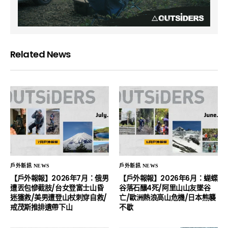
Related News
戶外新訊 NEWS
戶外新訊 NEWS
【戶外報報】2026年7月：俄男
【戶外報報】2026年6月：蝴蝶
遭丟包慘截肢/台女登富士山昏
谷落石釀4死/阿里山山友墜谷
迷獲救/美男遭登山杖刺穿自救/
亡/歐洲熱浪高山危機/日本熊襲
戒茂斯推排遺帶下山
不歇