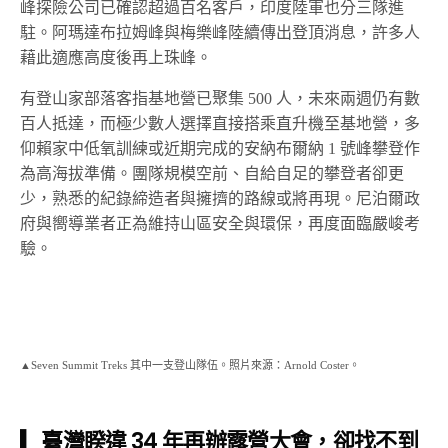
峰探險公司已確認超過百名客戶，印度陸軍也分三隊進
駐。阿瑪達布拉姆峰與梅樂峰陸續傳出登頂消息，許多人
藉此適應高度後再上珠峰。
有登山家部落客指基地營已聚集 500 人，未來兩週仍有數
百人抵達，而極少數人選擇直接搭乘直升機至基地營，多
仰賴家中低氧訓練或近期完成的安納布爾納 1 號峰攀登作
為高海拔準備。團隊規模空前、自給自足的攀登者卻更
少，熟悉的紀錄締造者與擁擠的路線或將再現。尼泊爾政
府與嚮導業者正為維持山區安全與環保，再度面臨嚴峻考
驗。
▲Seven Summit Treks 其中一支登山隊伍。照片來源：Arnold Coster。
▎臺灣睽違 34 年再辦露營大會，卻找不到