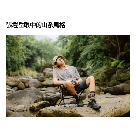
張塏岳眼中的山系風格