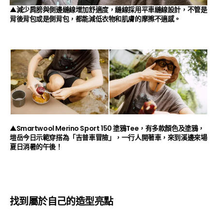
▲減少肩膀與側邊縫線增加舒適度，縫線採用平車縫線設計，不管是
背後背包或是側背包，都能減低衣物和肌膚的摩擦不適感。
▲Smartwool Merino Sport 150 塗鴉Tee，有多款顏色及塗鴉，
塏岳今日示範穿搭為「吉普車冒險」，一行人開著車，來到溪邊來場
夏日消暑的午後！
找到屬於自己的造型亮點