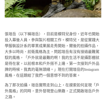
張塏岳（以下稱塏岳），目前是模特兒身份，近年也開始
投入幕後人員，參與製片相關工作。模特兒，是從實踐大
學服裝設計系的畢業成果展走秀開始，爾後的拍攝作品，
大多以時尚、前衛風格為主，問起塏岳有沒有接過最難駕
馭的風格，「戶外就是最難的啊！我的生活不是攝影棚就
是待在家，以前根本和戶外搭不上邊，第一次接到戶外品
牌的時候，我真的毫無頭緒。」現在打開塏岳的Instagram
風格，在這題給了我們一個意想不到的答案。
為了那次拍攝，塏岳實際走到山上，在摸索如何呈現「戶
外風格」的同時，意外發現登山樂趣，正式開啟塏岳戶外
之路。