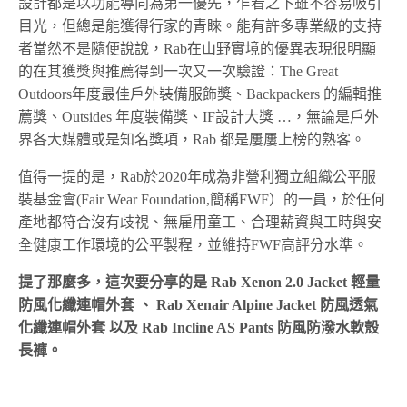
設計都是以功能導向為第一優先，乍看之下雖不容易吸引
目光，但總是能獲得行家的青睞。能有許多專業級的支持
者當然不是隨便說說，Rab在山野實境的優異表現很明顯
的在其獲獎與推薦得到一次又一次驗證：The Great
Outdoors年度最佳戶外裝備服飾獎、Backpackers 的編輯推
薦獎、Outsides 年度裝備獎、IF設計大獎 …，無論是戶外
界各大媒體或是知名獎項，Rab 都是屢屢上榜的熟客。
值得一提的是，Rab於2020年成為非營利獨立組織公平服
裝基金會(Fair Wear Foundation,簡稱FWF）的一員，於任何
產地都符合沒有歧視、無雇用童工、合理薪資與工時與安
全健康工作環境的公平製程，並維持FWF高評分水準。
提了那麼多，這次要分享的是 Rab Xenon 2.0 Jacket 輕量
防風化纖連帽外套 、 Rab Xenair Alpine Jacket 防風透氣
化纖連帽外套 以及 Rab Incline AS Pants 防風防潑水軟殼
長褲。