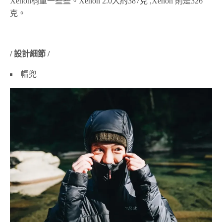
Xenon稍重一些些。Xenon 2.0大約387克 ,Xenon 則是326
克。
/ 設計細節 /
帽兜