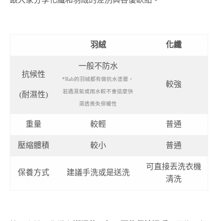
羽絨
化纖
一般不防水
抗候性
*Rab的羽絨都有做抗水塗層，
較強
若遇濕氣或雨水較不會這麼快
(耐濕性)
濕透喪失保暖性
重量
較輕
普通
壓縮體積
較小
普通
可直接丟洗衣機
保養方式
建議手洗或是送洗
清洗