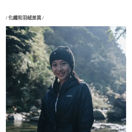
/ 化纖和羽絨差異 /