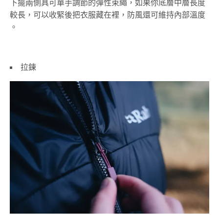
下擺兩側具可單手調節的彈性束繩，如果你底層中層長度
較長，可以收緊後把衣服藏在裡，防風還可維持內部溫度
。
拉鍊