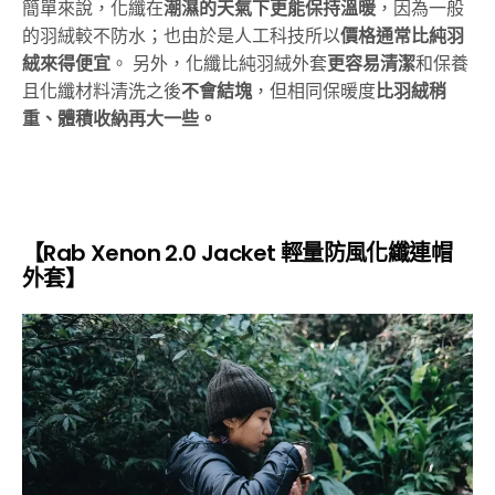
簡單來說，化纖在
潮濕的天氣下更能保持溫暖
，因為一般
的羽絨較不防水；也由於是人工科技所以
價格通常比純羽
絨來得便宜
。 另外，化纖比純羽絨外套
更容易清潔
和保養
且化纖材料清洗之後
不會結塊
，但相同保暖度
比羽絨稍
重、體積收納再大一些。
【Rab Xenon 2.0 Jacket 輕量防風化纖連帽
外套】