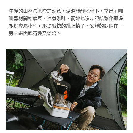
午後的山林帶著些許涼意，溫溫靜靜地坐下，拿出了咖
啡器材開始磨豆、沖煮咖啡，而她也沒忘記給夥伴那
堤
組好專屬小椅，那
堤
很快的跳上椅子，安靜的臥躺在一
旁，畫面既有趣又溫馨。