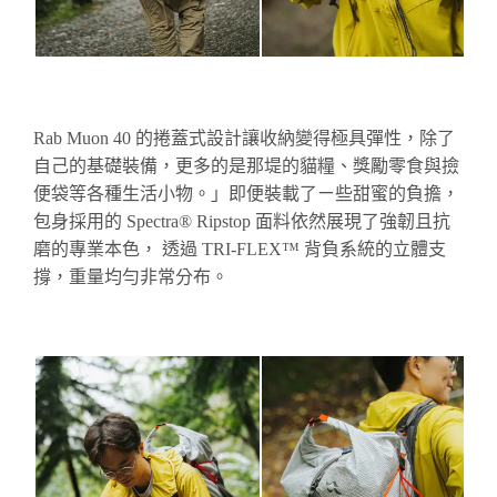
Rab Muon 40 的捲蓋式設計讓收納變得極具彈性，除了
自己的基礎裝備，更多的是那
堤
的貓糧、獎勵零食與撿
便袋等各種生活小物。」即便裝載了ㄧ些甜蜜的負擔，
包身採用的 Spectra® Ripstop 面料依然展現了強韌且抗
磨的專業本色， 透過 TRI-FLEX™ 背負系統的立體支
撐，重量均勻非常分布。