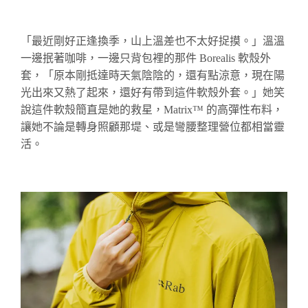
「最近剛好正逢換季，山上溫差也不太好捉摸。」溫溫
一邊抿著咖啡，一邊只背包裡的那件 Borealis 軟殼外
套，「原本剛抵達時天氣陰陰的，還有點涼意，現在陽
光出來又熱了起來，還好有帶到這件軟殼外套。」她笑
說這件軟殼簡直是她的救星，Matrix™ 的高彈性布料，
讓她不論是轉身照顧那
堤
、或是彎腰整理營位都相當靈
活。