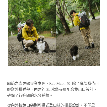
細節之處更顯專業本色，Rab Muon 40 除了底部織帶可
輕鬆外掛睡墊，內建的 3L 水袋夾層配合雙出口設計，
確保了行進間的水分補給。
從內外拉鍊口袋到可摺式登山杖的掛載設計，不僅是一