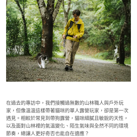
在過去的專訪中，我們接觸過無數的山林職人與戶外玩
家，但像溫溫這樣帶著貓咪的單人露營玩家，卻是第一次
遇見。相較於常見到帶狗露營，貓咪細膩且敏銳的天性，
以及
面對山林裡的氣溫變化、陌生氣味與全然不同的環境
節奏，總讓人更好奇否也能自在適應？