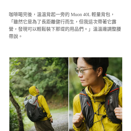
咖啡喝完後，溫溫背起一旁的 Muon 40L 輕量背包，
「雖然它是為了長距離健行而生，但我這次帶著它露
營，發現可以輕鬆裝下那
堤
的用品們。」溫溫邊調整腰
帶說。