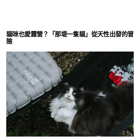
貓咪也愛露營？「那
堤
一隻貓」從天性出發的冒
險