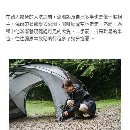
在踏入露營的大坑之前，溫溫談及自己多半也是像一般飼
主，偶爾帶著那
堤
去公園、咖啡廳或空地走走，然而，過
程中他漸漸發現隨處可見的犬隻、二手菸，或是難尋的車
位，往往讓原本放鬆的行程多了幾分擔憂 。