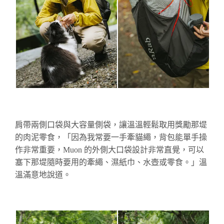
肩帶兩側口袋與大容量側袋，讓溫溫輕鬆取用獎勵那
堤
的肉泥零食，「因為我常要一手牽貓繩，背包能單手操
作非常重要，Muon 的外側大口袋設計非常直覺，可以
塞下那
堤
隨時要用的牽繩、濕紙巾、水壺或零食。」溫
溫滿意地說道。