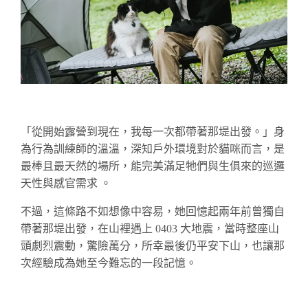
「從開始露營到現在，我每一次都帶著那
堤
出發。」身
為行為訓練師的溫溫，深知戶外環境對於貓咪而言，是
最棒且最天然的場所，能完美滿足牠們與生俱來的巡邏
天性與感官需求
。
不過，這條路
不如想像中容易，她回憶起兩年前曾獨自
帶著那
堤
出發，在山裡遇上 0403 大地震，當時整座山
頭劇烈震動，驚險萬分，所幸最後仍平安下山，也讓那
次經驗成為她至今難忘的一段記憶。