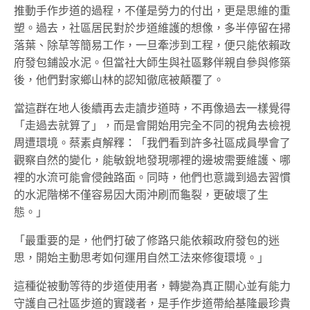
推動手作步道的過程，不僅是勞力的付出，更是思維的重
塑。過去，社區居民對於步道維護的想像，多半停留在掃
落葉、除草等簡易工作，一旦牽涉到工程，便只能依賴政
府發包鋪設水泥。但當社大師生與社區夥伴親自參與修築
後，他們對家鄉山林的認知徹底被顛覆了。
當這群在地人後續再去走讀步道時，不再像過去一樣覺得
「走過去就算了」，而是會開始用完全不同的視角去檢視
周遭環境。蔡素貞解釋：「我們看到許多社區成員學會了
觀察自然的變化，能敏銳地發現哪裡的邊坡需要維護、哪
裡的水流可能會侵蝕路面。同時，他們也意識到過去習慣
的水泥階梯不僅容易因大雨沖刷而龜裂，更破壞了生
態。」
「最重要的是，他們打破了修路只能依賴政府發包的迷
思，開始主動思考如何運用自然工法來修復環境。」
這種從被動等待的步道使用者，轉變為真正關心並有能力
守護自己社區步道的實踐者，是手作步道帶給基隆最珍貴