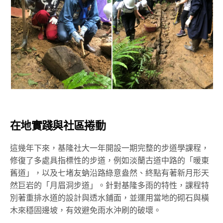
在地實踐與社區捲動
這幾年下來，基隆社大一年開設一期完整的步道學課程，
修復了多處具指標性的步道，例如淡蘭古道中路的「暖東
舊道」，以及七堵友蚋沿路綠意盎然、終點有著新月形天
然巨岩的「月眉洞步道」。針對基隆多雨的特性，課程特
別著重排水道的設計與透水鋪面，並運用當地的砌石與橫
木來穩固邊坡，有效避免雨水沖刷的破壞。