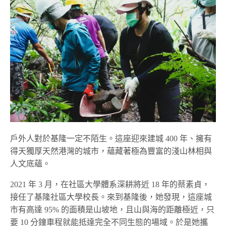
戶外人對於基隆一定不陌生。這座迎來建城 400 年、擁有
得天獨厚天然港灣的城市，蘊藏著極為豐富的淺山林相與
人文底蘊。
2021 年 3 月，在社區大學體系深耕將近 18 年的蔡素貞，
接任了基隆社區大學校長。來到基隆後，她發現，這座城
市有高達 95% 的面積是山坡地，且山與海的距離極近，只
要 10 分鐘車程就能抵達完全不同生態的場域。於是她攜