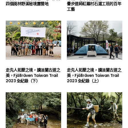
四個雨林野溪秘境露營地
譽步道師紅羅村石滬工班的百年
工藝
走先人拓墾之境，讀淡蘭古道之
走先人拓墾之境，讀淡蘭古道之
美，Fjällräven Taiwan Trail
美，Fjällräven Taiwan Trail
2023 全紀錄（下）
2023 全紀錄（上）