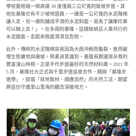
學校要經過一條高達 30 度僅兩三公尺寬的陡坡步道。其
他在基隆也有不少坡地道路，一邊是一公尺寬的水泥階梯
讓人走，另一邊則鋪成平滑的水泥斜面，是為了讓摩托車
可以騎上去！」。在多雨的基隆，這樣陡峭且人車共行的
水泥路面，走起來極度濕滑且危險。
此外，傳統的水泥階梯容易因為大雨沖刷而龜裂，進而破
壞生態棲地與邊坡。蔡素貞意識到，基隆長期潮濕孕育的
豐富淺山林相，正是手作步道最好的天然材料庫。2021 年
5 月，基隆社大正式與千里步道協會合作，開辦「基隆步
道學」，提倡「就地取材、順應自然」的天然工法，期望
將這份守護里山里海的觀念深植地方。