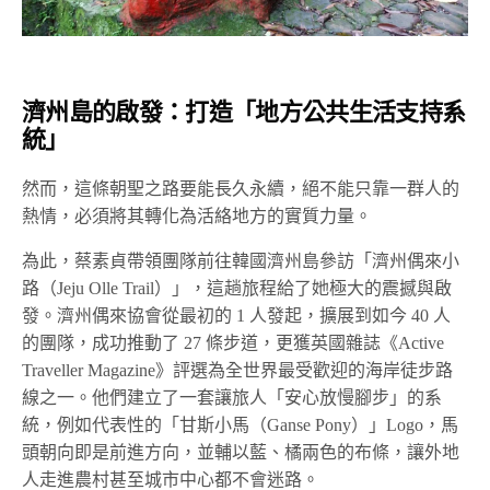
濟州島的啟發：打造「地方公共生活支持系
統」
然而，這條朝聖之路要能長久永續，絕不能只靠一群人的
熱情，必須將其轉化為活絡地方的實質力量。
為此，蔡素貞帶領團隊前往韓國濟州島參訪「濟州偶來小
路（Jeju Olle Trail）」，這趟旅程給了她極大的震撼與啟
發。濟州偶來協會從最初的 1 人發起，擴展到如今 40 人
的團隊，成功推動了 27 條步道，更獲英國雜誌《Active
Traveller Magazine》評選為全世界最受歡迎的海岸徒步路
線之一。他們建立了一套讓旅人「安心放慢腳步」的系
統，例如代表性的「甘斯小馬（Ganse Pony）」Logo，馬
頭朝向即是前進方向，並輔以藍、橘兩色的布條，讓外地
人走進農村甚至城市中心都不會迷路。