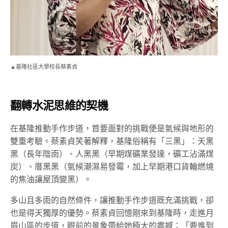
▲基隆社區大學校長蔡素貞
翻轉水泥思維的契機
在基隆推動手作步道，首要面對的挑戰便是氣候與地形的
雙重考驗。蔡素貞笑著解釋，基隆俗稱有「三黑」：天黑
黑（長年陰雨）、人黑黑（早期煤礦業發達，礦工沾滿煤
炭）、厝黑黑（氣候潮濕易發霉，加上早期港口貨輪燃燒
的焦油讓屋頂變黑）。
多山且多雨的自然條件，讓推動手作步道既充滿挑戰，卻
也是得天獨厚的優勢。蔡素貞回憶剛來到基隆時，走進月
眉山區的步道，眼前的景象帶給她極大的震撼：「要進到