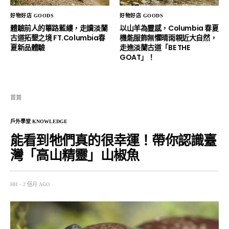
好物好店 GOODS
好物好店 GOODS
體驗前人的篳路藍縷，走讀淡蘭
以山羊為靈感，Columbia 春夏
古道拓墾之境 FT.Columbia春
機能服飾無懼晴雨親近大自然，
夏新品體驗
走進淡蘭古道「BE THE
GOAT」！
首頁
戶外學堂 KNOWLEDGE
能看到牠們真的很幸運！帶你認識臺
灣「高山精靈」山椒魚
HH
2 個月 AGO