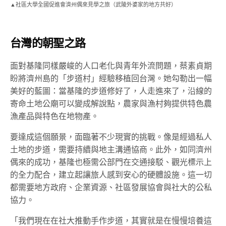
▲社區大學全國促進會濟州偶來見學之旅（武陵外婆家的地方共好）
台灣的朝聖之路
面對基隆同樣嚴峻的人口老化與青年外流問題，蔡素貞期
盼將濟州島的「步道村」經驗移植回台灣。她勾勒出一幅
美好的藍圖：當基隆的步道修好了，人走進來了，沿線的
寄命土地公廟可以變成解說點，農家與漁村夠提供特色農
漁產品與特色在地物產。
要達成這個願景，面臨著不少現實的挑戰。像是經過私人
土地的步道，需要持續與地主溝通協商。此外，如同濟州
偶來的成功，基隆也極需公部門在交通接駁、觀光標示上
的全力配合，建立起讓旅人感到安心的硬體設施。這一切
都需要地方政府、企業資源、社區發展協會與社大的公私
協力。
「我們現在在社大推動手作步道，其實就是在慢慢培養這