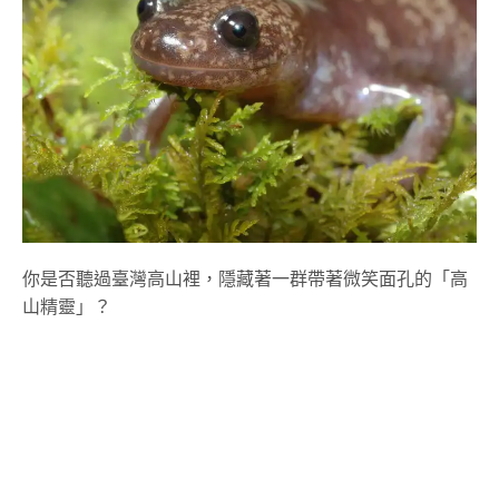
你是否聽過臺灣高山裡，隱藏著一群帶著微笑面孔的「高
山精靈」？
有著迷幻稱號的這群動物，是大家都可能聽過的山椒魚。
不過雖然山椒魚名字裡有個「魚」字，但牠們其實不是魚
類，而是生活史中一部分在水裡、一部分在陸地上的兩棲
類
有尾目小鯢科動物
。這群嬌客是數百萬年前冰河時期播
遷來臺的活化石，身上藏有千萬年來臺灣地質與氣候變遷
的密碼。由於牠們棲息於高海拔山區、生性極為隱密，且