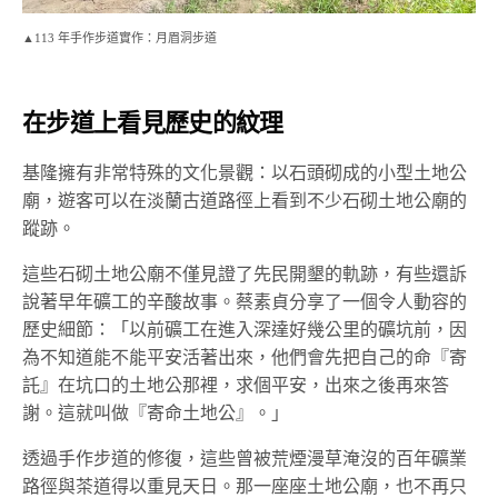
▲113 年手作步道實作：月眉洞步道
在步道上看見歷史的紋理
基隆擁有非常特殊的文化景觀：以石頭砌成的小型土地公
廟，遊客可以在淡蘭古道路徑上看到不少石砌土地公廟的
蹤跡。
這些石砌土地公廟不僅見證了先民開墾的軌跡，有些還訴
說著早年礦工的辛酸故事。蔡素貞分享了一個令人動容的
歷史細節：「以前礦工在進入深達好幾公里的礦坑前，因
為不知道能不能平安活著出來，他們會先把自己的命『寄
託』在坑口的土地公那裡，求個平安，出來之後再來答
謝。這就叫做『寄命土地公』。」
透過手作步道的修復，這些曾被荒煙漫草淹沒的百年礦業
路徑與茶道得以重見天日。那一座座土地公廟，也不再只