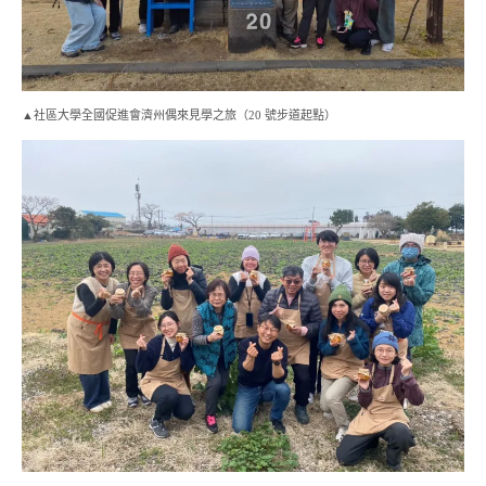
▲社區大學全國促進會濟州偶來見學之旅（20 號步道起點）